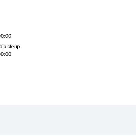
4
00:00
d pick-up
00:00