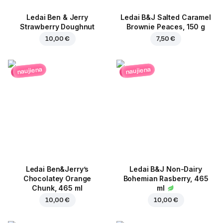
Ledai Ben & Jerry
Ledai B&J Salted Caramel
Strawberry Doughnut
Brownie Peaces, 150 g
10,00 €
7,50 €
naujiena
naujiena
Ledai Ben&Jerry’s
Ledai B&J Non-Dairy
Chocolatey Orange
Bohemian Rasberry, 465
Chunk, 465 ml
ml
10,00 €
10,00 €