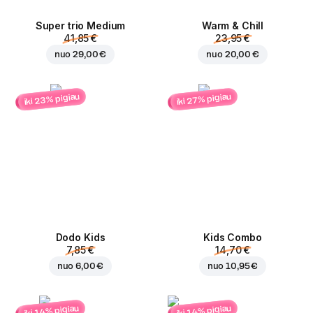
Super trio Medium
Warm & Chill
41,85 €
23,95 €
nuo
29,00 €
nuo
20,00 €
iki 23% pigiau
iki 27% pigiau
Dodo Kids
Kids Combo
7,85 €
14,70 €
nuo
6,00 €
nuo
10,95 €
iki 14% pigiau
iki 14% pigiau