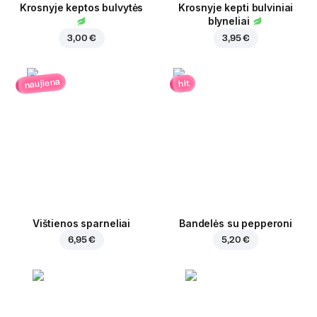
Krosnyje keptos bulvytės
Krosnyje kepti bulviniai
blyneliai
3,00 €
3,95 €
naujiena
hit
Vištienos sparneliai
Bandelės su pepperoni
6,95 €
5,20 €