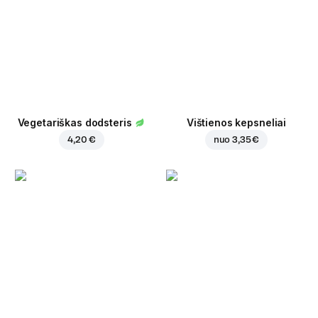
Vegetariškas dodsteris
Vištienos kepsneliai
4,20 €
nuo
3,35 €