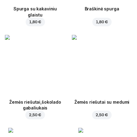
Spurga su kakaviniu
Braškinė spurga
glaistu
1,80 €
1,80 €
Žemės riešutai,šokolado
Žemės riešutai su medumi
gabaliukais
2,50 €
2,50 €