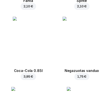
Fanta
Sprite
2,10 €
2,10 €
Coca-Cola 0.85l
Negazuotas vanduo
3,95 €
1,75 €