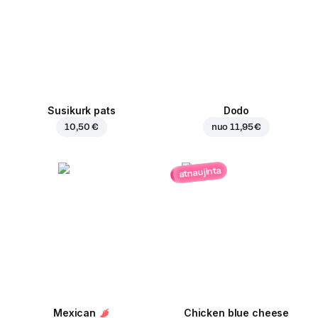
Susikurk pats
Dodo
10,50 €
nuo
11,95 €
atnaujinta
Mexican
Chicken blue cheese