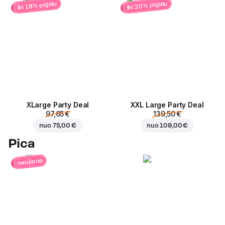
iki 20% pigiau
iki 18% pigiau
ХLarge Party Deal
XXL Large Party Deal
97,65 €
139,50 €
nuo
75,00 €
nuo
109,00 €
Pica
naujiena