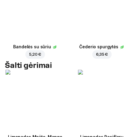
Bandelės su sūriu
Čederio spurgytės
5,20 €
6,35 €
Šalti gėrimai
Limonadas Mojito-Mango
Limonadas Pasiflorų