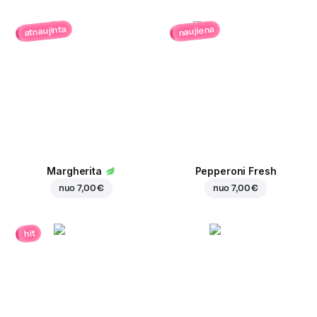
atnaujinta
naujiena
Margherita
Pepperoni Fresh
nuo
7,00 €
nuo
7,00 €
hit