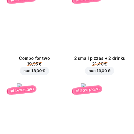
Combo for two
2 small pizzas + 2 drinks
19,95 €
21,40 €
nuo
18,00 €
nuo
19,00 €
iki 20% pigiau
iki 14% pigiau