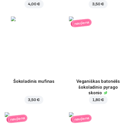
4,00 €
3,50 €
naujiena
Šokoladinis mufinas
Veganiškas batonėlis
šokoladinio pyrago
skonio
3,50 €
1,80 €
naujiena
naujiena