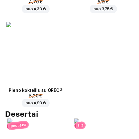
4,70 €
5,15 €
nuo
4,30 €
nuo
3,75 €
Pieno kokteilis su OREO®
5,30 €
nuo
4,90 €
Desertai
naujiena
hit