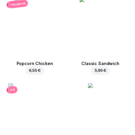
naujiena
Popcorn Chicken
Classic Sandwich
6,55 €
5,95 €
hit