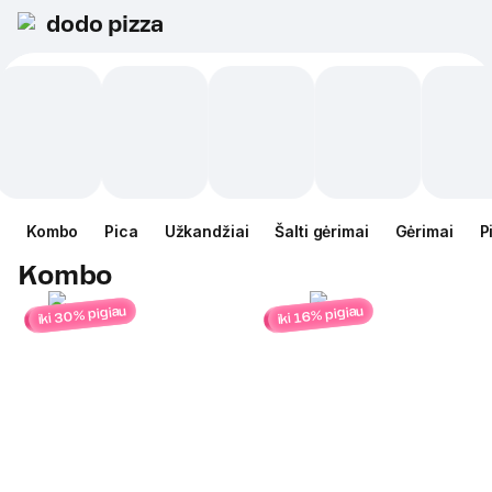
dodo pizza
Kombo
Pica
Užkandžiai
Šalti gėrimai
Gėrimai
P
Kombo
iki 30% pigiau
iki 16% pigiau