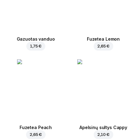
Gazuotas vanduo
Fuzetea Lemon
1,75 €
2,65 €
Fuzetea Peach
Apelsinų sultys Cappy
2,65 €
2,10 €