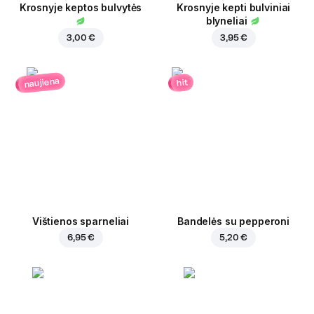
Krosnyje keptos bulvytės
Krosnyje kepti bulviniai
blyneliai
3,00 €
3,95 €
naujiena
hit
Vištienos sparneliai
Bandelės su pepperoni
6,95 €
5,20 €