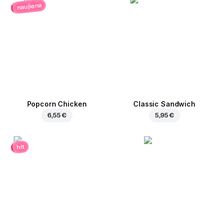
naujiena
Popcorn Chicken
Classic Sandwich
6,55 €
5,95 €
hit