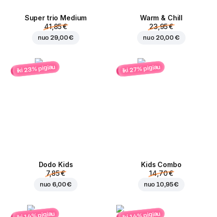
Super trio Medium
Warm & Chill
41,85 €
23,95 €
nuo
29,00 €
nuo
20,00 €
iki 23% pigiau
iki 27% pigiau
Dodo Kids
Kids Combo
7,85 €
14,70 €
nuo
6,00 €
nuo
10,95 €
iki 14% pigiau
iki 14% pigiau