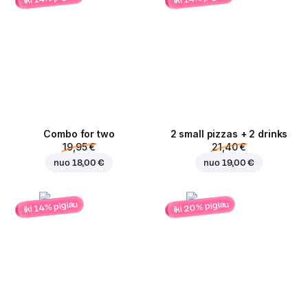
Combo for two
2 small pizzas + 2 drinks
19,95 €
21,40 €
nuo
18,00 €
nuo
19,00 €
iki 20% pigiau
iki 14% pigiau