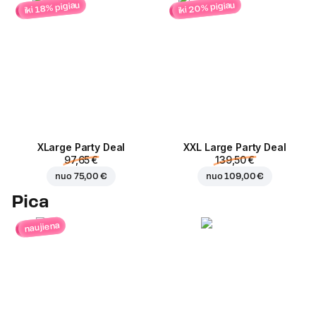
iki 20% pigiau
iki 18% pigiau
ХLarge Party Deal
XXL Large Party Deal
97,65 €
139,50 €
nuo
75,00 €
nuo
109,00 €
Pica
naujiena