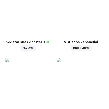
Vegetariškas dodsteris
Vištienos kepsneliai
4,20 €
nuo
3,35 €