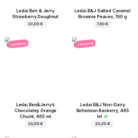
Ledai Ben & Jerry
Ledai B&J Salted Caramel
Strawberry Doughnut
Brownie Peaces, 150 g
10,00 €
7,50 €
naujiena
naujiena
Ledai Ben&Jerry’s
Ledai B&J Non-Dairy
Chocolatey Orange
Bohemian Rasberry, 465
Chunk, 465 ml
ml
10,00 €
10,00 €