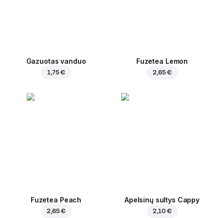
Gazuotas vanduo
Fuzetea Lemon
1,75 €
2,65 €
Fuzetea Peach
Apelsinų sultys Cappy
2,65 €
2,10 €