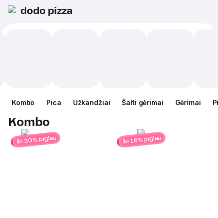
dodo pizza
Kombo
Pica
Užkandžiai
Šalti gėrimai
Gėrimai
P
Kombo
iki 30% pigiau
iki 16% pigiau