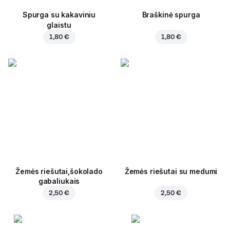
Spurga su kakaviniu
Braškinė spurga
glaistu
1,80 €
1,80 €
Žemės riešutai,šokolado
Žemės riešutai su medumi
gabaliukais
2,50 €
2,50 €