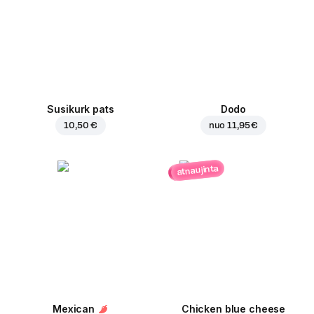
Susikurk pats
Dodo
10,50 €
nuo
11,95 €
atnaujinta
Mexican
Chicken blue cheese