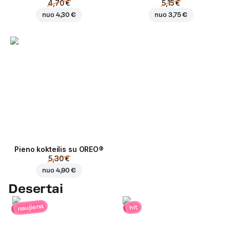
4,70 €
5,15 €
nuo
4,30 €
nuo
3,75 €
Pieno kokteilis su OREO®
5,30 €
nuo
4,90 €
Desertai
naujiena
hit