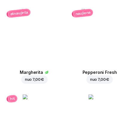
atnaujinta
naujiena
Margherita
Pepperoni Fresh
nuo
7,00 €
nuo
7,00 €
hit