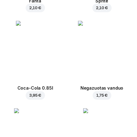
Fanta
Sprite
2,10 €
2,10 €
Coca-Cola 0.85l
Negazuotas vanduo
3,95 €
1,75 €