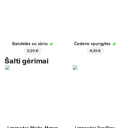
Bandelės su sūriu
Čederio spurgytės
5,20 €
6,35 €
Šalti gėrimai
Limonadas Mojito-Mango
Limonadas Pasiflorų