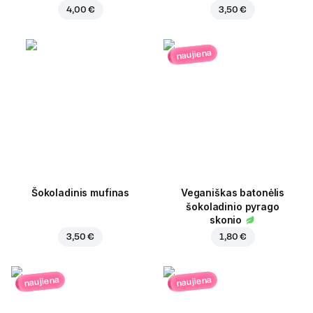
4,00 €
3,50 €
naujiena
Šokoladinis mufinas
Veganiškas batonėlis
šokoladinio pyrago
skonio
3,50 €
1,80 €
naujiena
naujiena