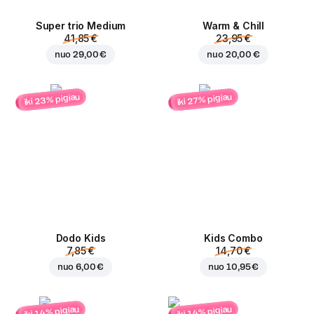
Super trio Medium
Warm & Chill
41,85 €
23,95 €
nuo
29,00 €
nuo
20,00 €
iki 23% pigiau
iki 27% pigiau
Dodo Kids
Kids Combo
7,85 €
14,70 €
nuo
6,00 €
nuo
10,95 €
iki 14% pigiau
iki 14% pigiau