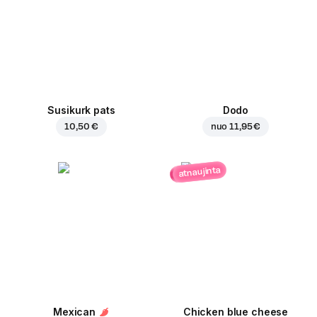
Susikurk pats
Dodo
10,50 €
nuo
11,95 €
atnaujinta
Mexican
Chicken blue cheese