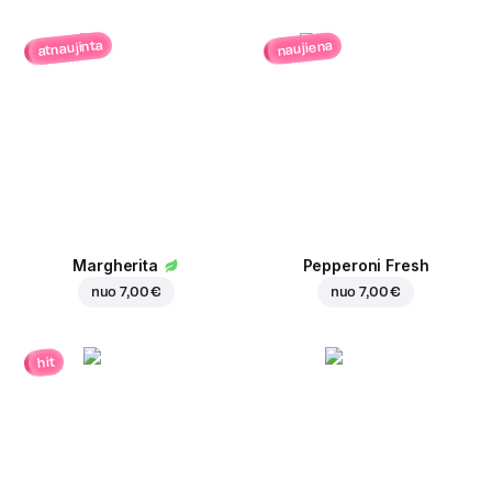
atnaujinta
naujiena
Margherita
Pepperoni Fresh
nuo
7,00 €
nuo
7,00 €
hit