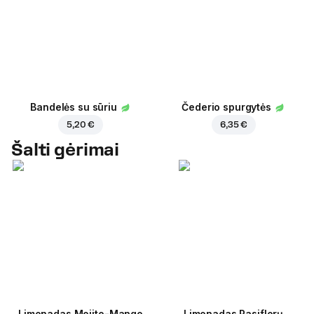
Bandelės su sūriu
Čederio spurgytės
5,20 €
6,35 €
Šalti gėrimai
Limonadas Mojito-Mango
Limonadas Pasiflorų