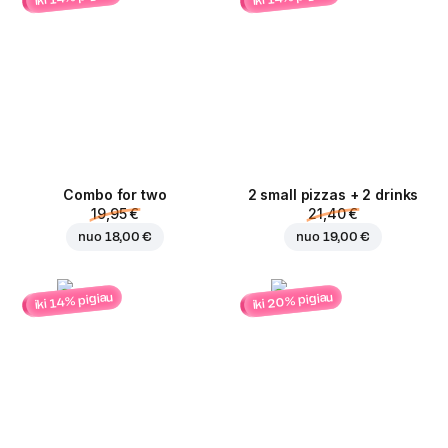
Combo for two
2 small pizzas + 2 drinks
19,95 €
21,40 €
nuo
18,00 €
nuo
19,00 €
iki 20% pigiau
iki 14% pigiau