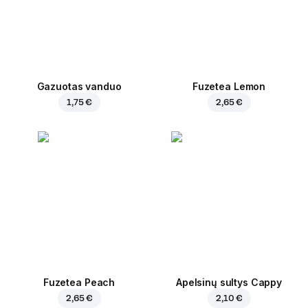
Gazuotas vanduo
Fuzetea Lemon
1,75 €
2,65 €
Fuzetea Peach
Apelsinų sultys Cappy
2,65 €
2,10 €