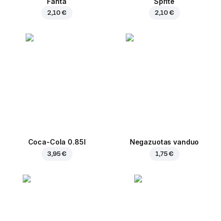
Fanta
Sprite
2,10 €
2,10 €
Coca-Cola 0.85l
Negazuotas vanduo
3,95 €
1,75 €