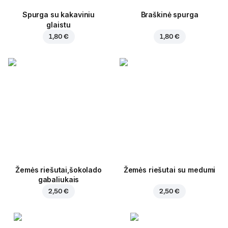
Spurga su kakaviniu
Braškinė spurga
glaistu
1,80 €
1,80 €
Žemės riešutai,šokolado
Žemės riešutai su medumi
gabaliukais
2,50 €
2,50 €