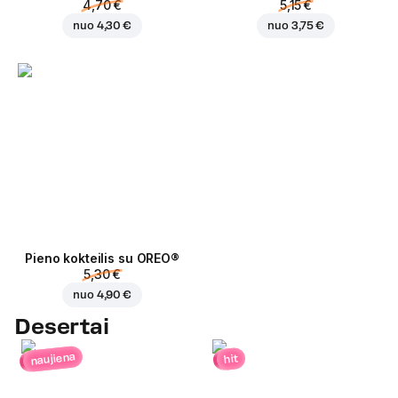
4,70 €
5,15 €
nuo
4,30 €
nuo
3,75 €
Pieno kokteilis su OREO®
5,30 €
nuo
4,90 €
Desertai
naujiena
hit