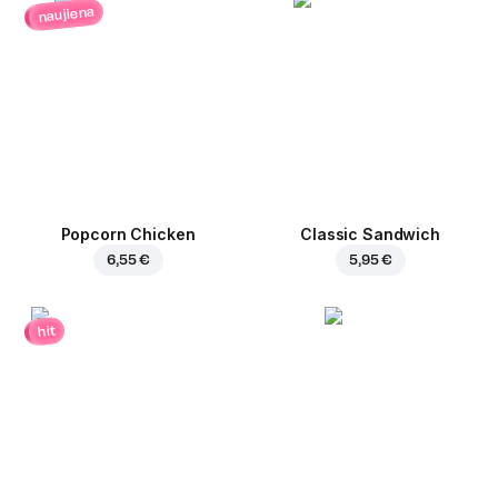
naujiena
Popcorn Chicken
Classic Sandwich
6,55 €
5,95 €
hit