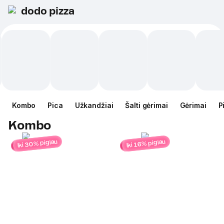
dodo pizza
Kombo
Pica
Užkandžiai
Šalti gėrimai
Gėrimai
P
Kombo
iki 30% pigiau
iki 16% pigiau