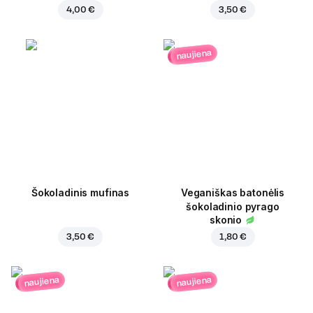
4,00 €
3,50 €
naujiena
Šokoladinis mufinas
Veganiškas batonėlis
šokoladinio pyrago
skonio
3,50 €
1,80 €
naujiena
naujiena