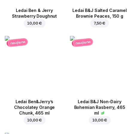
Ledai Ben & Jerry
Ledai B&J Salted Caramel
Strawberry Doughnut
Brownie Peaces, 150 g
10,00 €
7,50 €
naujiena
naujiena
Ledai Ben&Jerry’s
Ledai B&J Non-Dairy
Chocolatey Orange
Bohemian Rasberry, 465
Chunk, 465 ml
ml
10,00 €
10,00 €