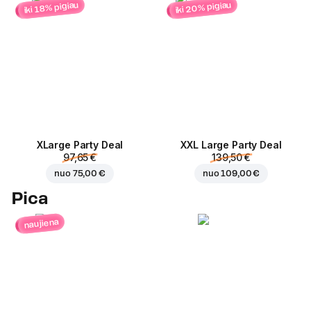
iki 20% pigiau
iki 18% pigiau
ХLarge Party Deal
XXL Large Party Deal
97,65 €
139,50 €
nuo
75,00 €
nuo
109,00 €
Pica
naujiena