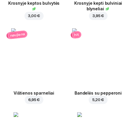
Krosnyje keptos bulvytės
Krosnyje kepti bulviniai
blyneliai
3,00 €
3,95 €
naujiena
hit
Vištienos sparneliai
Bandelės su pepperoni
6,95 €
5,20 €