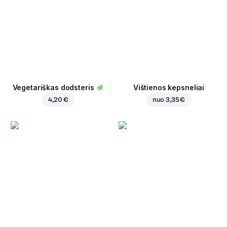
Vegetariškas dodsteris
Vištienos kepsneliai
4,20 €
nuo
3,35 €