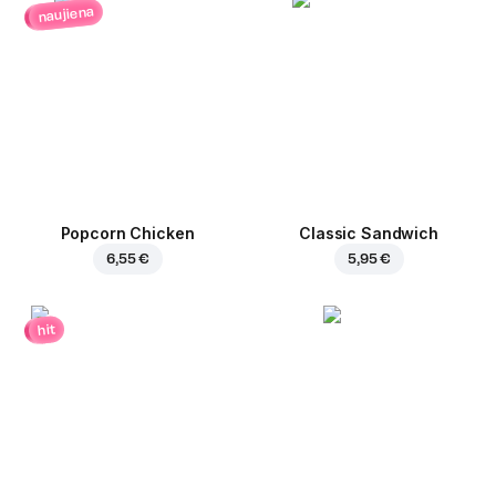
naujiena
Popcorn Chicken
Classic Sandwich
6,55 €
5,95 €
hit