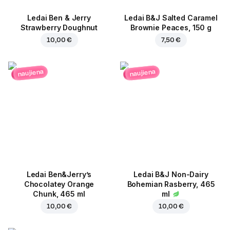
Ledai Ben & Jerry
Ledai B&J Salted Caramel
Strawberry Doughnut
Brownie Peaces, 150 g
10,00 €
7,50 €
naujiena
naujiena
Ledai Ben&Jerry’s
Ledai B&J Non-Dairy
Chocolatey Orange
Bohemian Rasberry, 465
Chunk, 465 ml
ml
10,00 €
10,00 €