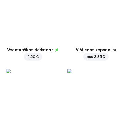
Vegetariškas dodsteris
Vištienos kepsneliai
4,20 €
nuo
3,35 €