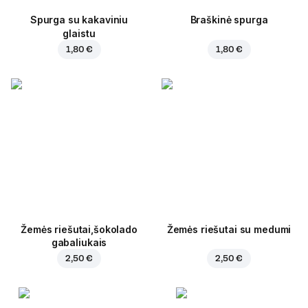
Spurga su kakaviniu
Braškinė spurga
glaistu
1,80 €
1,80 €
Žemės riešutai,šokolado
Žemės riešutai su medumi
gabaliukais
2,50 €
2,50 €