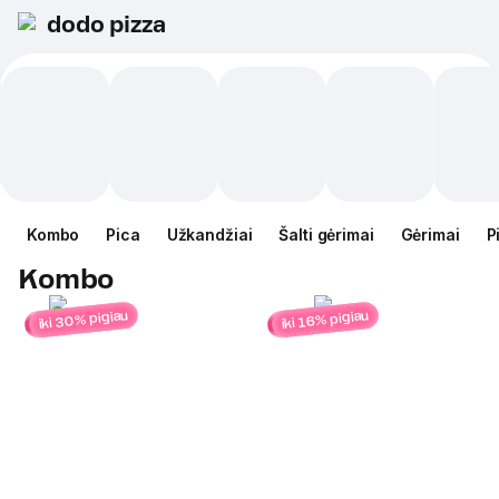
dodo pizza
Kombo
Pica
Užkandžiai
Šalti gėrimai
Gėrimai
P
Kombo
iki 30% pigiau
iki 16% pigiau