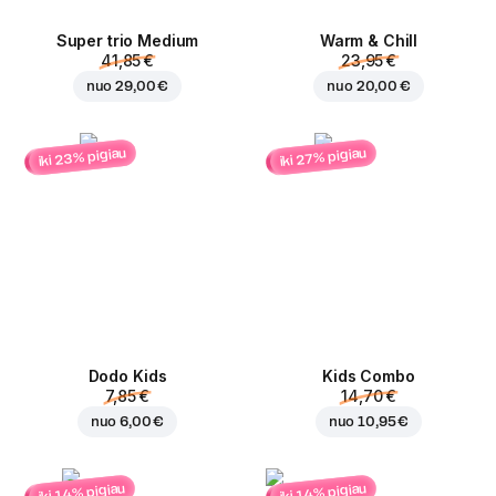
Super trio Medium
Warm & Chill
41,85 €
23,95 €
nuo
29,00 €
nuo
20,00 €
iki 23% pigiau
iki 27% pigiau
Dodo Kids
Kids Combo
7,85 €
14,70 €
nuo
6,00 €
nuo
10,95 €
iki 14% pigiau
iki 14% pigiau