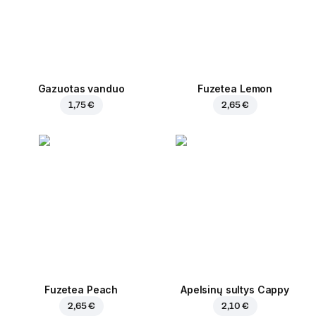
Gazuotas vanduo
Fuzetea Lemon
1,75 €
2,65 €
Fuzetea Peach
Apelsinų sultys Cappy
2,65 €
2,10 €