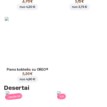
4,70 €
5,15 €
nuo
4,30 €
nuo
3,75 €
Pieno kokteilis su OREO®
5,30 €
nuo
4,90 €
Desertai
naujiena
hit