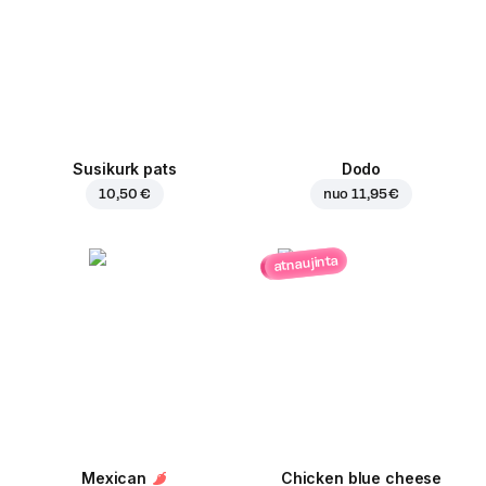
Susikurk pats
Dodo
10,50 €
nuo
11,95 €
atnaujinta
Mexican
Chicken blue cheese