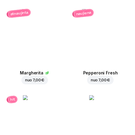
atnaujinta
naujiena
Margherita
Pepperoni Fresh
nuo
7,00 €
nuo
7,00 €
hit