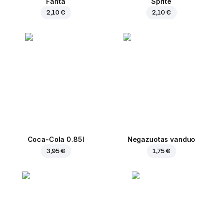
Fanta
Sprite
2,10 €
2,10 €
Coca-Cola 0.85l
Negazuotas vanduo
3,95 €
1,75 €