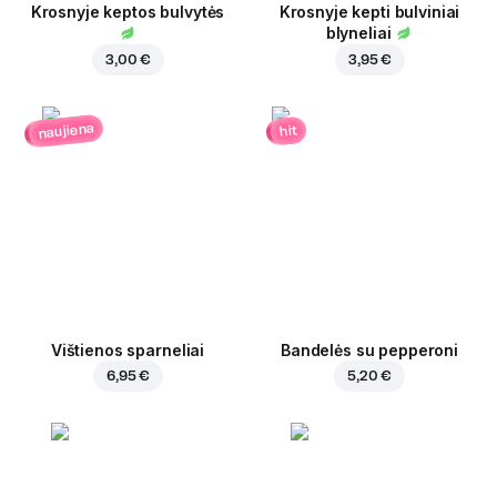
Krosnyje keptos bulvytės
Krosnyje kepti bulviniai
blyneliai
3,00 €
3,95 €
naujiena
hit
Vištienos sparneliai
Bandelės su pepperoni
6,95 €
5,20 €