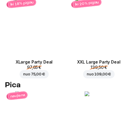
iki 20% pigiau
iki 18% pigiau
ХLarge Party Deal
XXL Large Party Deal
97,65 €
139,50 €
nuo
75,00 €
nuo
109,00 €
Pica
naujiena