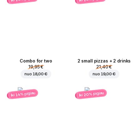
Combo for two
2 small pizzas + 2 drinks
19,95 €
21,40 €
nuo
18,00 €
nuo
19,00 €
iki 20% pigiau
iki 14% pigiau