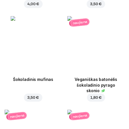
4,00 €
3,50 €
naujiena
Šokoladinis mufinas
Veganiškas batonėlis
šokoladinio pyrago
skonio
3,50 €
1,80 €
naujiena
naujiena