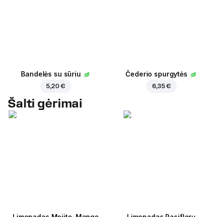
Bandelės su sūriu
Čederio spurgytės
5,20 €
6,35 €
Šalti gėrimai
Limonadas Mojito-Mango
Limonadas Pasiflorų