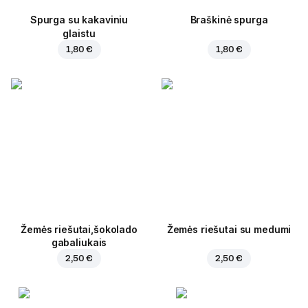
Spurga su kakaviniu
Braškinė spurga
glaistu
1,80 €
1,80 €
Žemės riešutai,šokolado
Žemės riešutai su medumi
gabaliukais
2,50 €
2,50 €