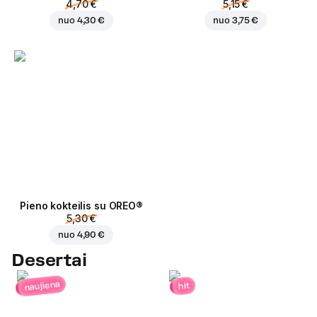
4,70 €
5,15 €
nuo
4,30 €
nuo
3,75 €
Pieno kokteilis su OREO®
5,30 €
nuo
4,90 €
Desertai
naujiena
hit