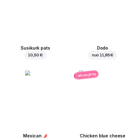
Susikurk pats
Dodo
10,50 €
nuo
11,95 €
atnaujinta
Mexican
Chicken blue cheese