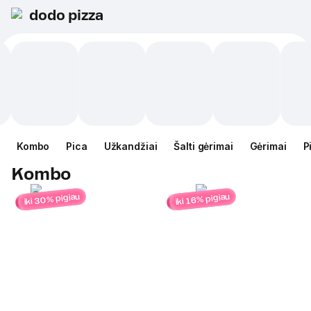
dodo pizza
Kombo
Pica
Užkandžiai
Šalti gėrimai
Gėrimai
P
Kombo
iki 30% pigiau
iki 16% pigiau