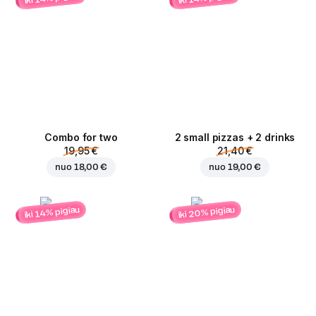
Combo for two
2 small pizzas + 2 drinks
19,95 €
21,40 €
nuo
18,00 €
nuo
19,00 €
iki 20% pigiau
iki 14% pigiau