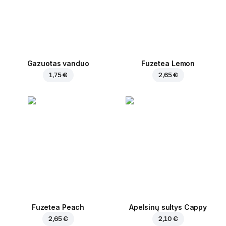
Gazuotas vanduo
Fuzetea Lemon
1,75 €
2,65 €
Fuzetea Peach
Apelsinų sultys Cappy
2,65 €
2,10 €