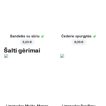
Bandelės su sūriu
Čederio spurgytės
5,20 €
6,35 €
Šalti gėrimai
Limonadas Mojito-Mango
Limonadas Pasiflorų