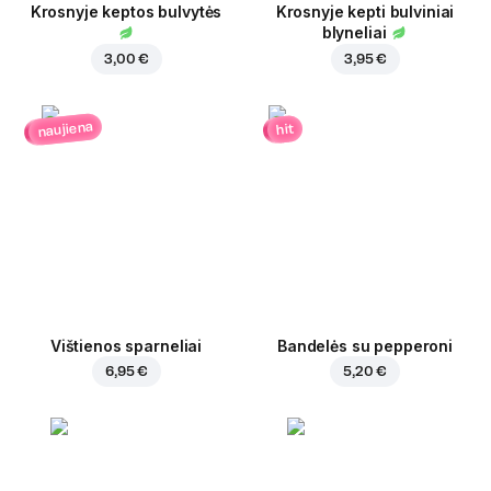
Krosnyje keptos bulvytės
Krosnyje kepti bulviniai
blyneliai
3,00 €
3,95 €
naujiena
hit
Vištienos sparneliai
Bandelės su pepperoni
6,95 €
5,20 €