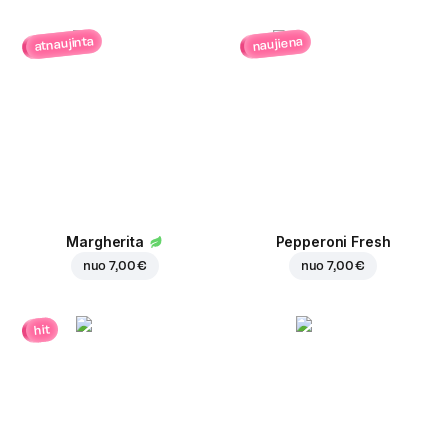
atnaujinta
naujiena
Margherita
Pepperoni Fresh
nuo
7,00 €
nuo
7,00 €
hit