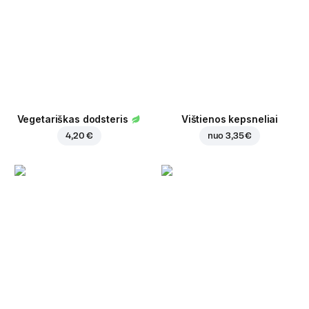
Vegetariškas dodsteris
Vištienos kepsneliai
4,20 €
nuo
3,35 €