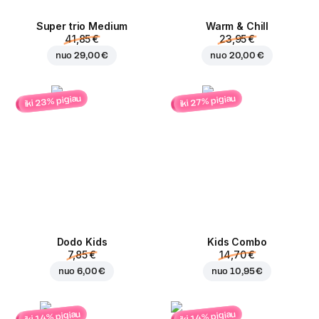
Super trio Medium
Warm & Chill
41,85 €
23,95 €
nuo
29,00 €
nuo
20,00 €
iki 23% pigiau
iki 27% pigiau
Dodo Kids
Kids Combo
7,85 €
14,70 €
nuo
6,00 €
nuo
10,95 €
iki 14% pigiau
iki 14% pigiau