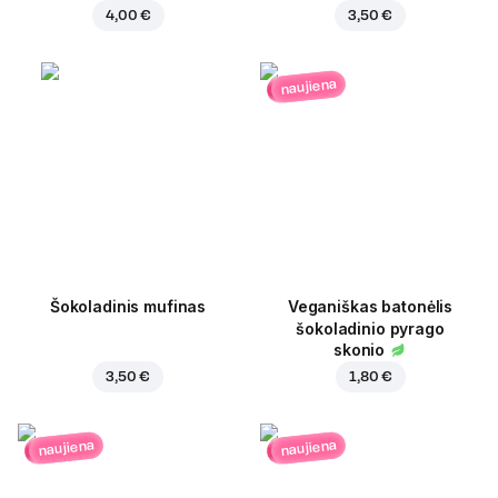
4,00 €
3,50 €
naujiena
Šokoladinis mufinas
Veganiškas batonėlis
šokoladinio pyrago
skonio
3,50 €
1,80 €
naujiena
naujiena