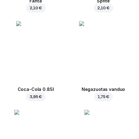
Fanta
Sprite
2,10 €
2,10 €
Coca-Cola 0.85l
Negazuotas vanduo
3,95 €
1,75 €