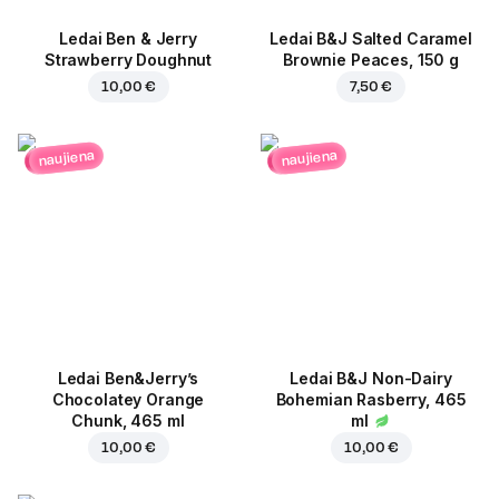
Ledai Ben & Jerry
Ledai B&J Salted Caramel
Strawberry Doughnut
Brownie Peaces, 150 g
10,00 €
7,50 €
naujiena
naujiena
Ledai Ben&Jerry’s
Ledai B&J Non-Dairy
Chocolatey Orange
Bohemian Rasberry, 465
Chunk, 465 ml
ml
10,00 €
10,00 €