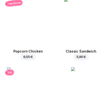
naujiena
Popcorn Chicken
Classic Sandwich
6,55 €
5,95 €
hit