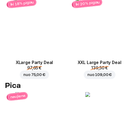
iki 20% pigiau
iki 18% pigiau
ХLarge Party Deal
XXL Large Party Deal
97,65 €
139,50 €
nuo
75,00 €
nuo
109,00 €
Pica
naujiena