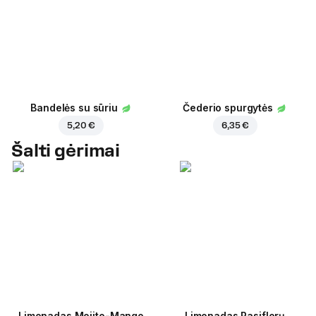
Bandelės su sūriu
Čederio spurgytės
5,20 €
6,35 €
Šalti gėrimai
Limonadas Mojito-Mango
Limonadas Pasiflorų