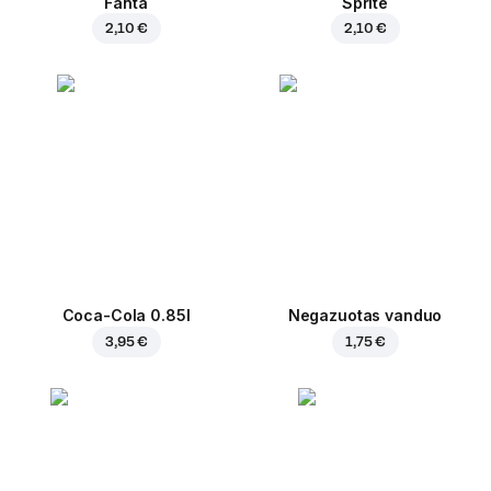
Fanta
Sprite
2,10 €
2,10 €
Coca-Cola 0.85l
Negazuotas vanduo
3,95 €
1,75 €