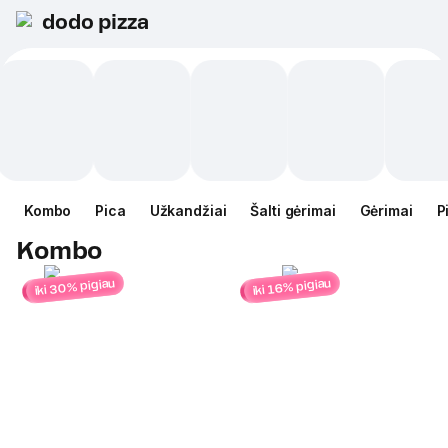
dodo pizza
Kombo
Pica
Užkandžiai
Šalti gėrimai
Gėrimai
P
Kombo
iki 30% pigiau
iki 16% pigiau