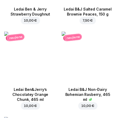
Ledai Ben & Jerry
Ledai B&J Salted Caramel
Strawberry Doughnut
Brownie Peaces, 150 g
10,00 €
7,50 €
naujiena
naujiena
Ledai Ben&Jerry’s
Ledai B&J Non-Dairy
Chocolatey Orange
Bohemian Rasberry, 465
Chunk, 465 ml
ml
10,00 €
10,00 €