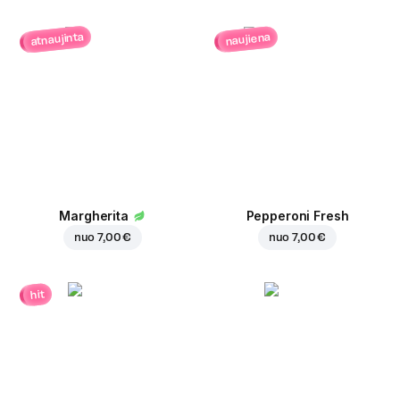
atnaujinta
naujiena
Margherita
Pepperoni Fresh
nuo
7,00 €
nuo
7,00 €
hit