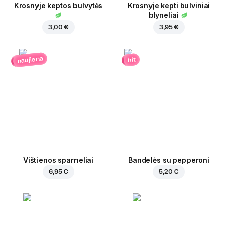
Krosnyje keptos bulvytės
Krosnyje kepti bulviniai
blyneliai
3,00 €
3,95 €
naujiena
hit
Vištienos sparneliai
Bandelės su pepperoni
6,95 €
5,20 €