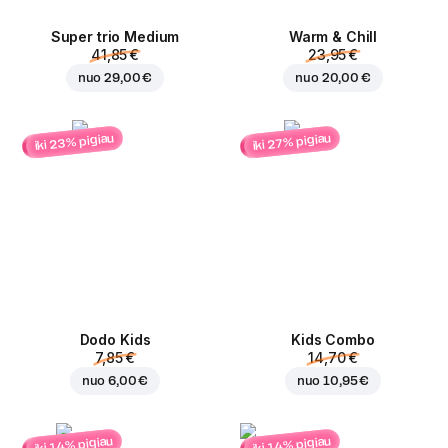
Super trio Medium
Warm & Chill
41,85 €
23,95 €
nuo
29,00 €
nuo
20,00 €
iki 23% pigiau
iki 27% pigiau
Dodo Kids
Kids Combo
7,85 €
14,70 €
nuo
6,00 €
nuo
10,95 €
iki 14% pigiau
iki 14% pigiau