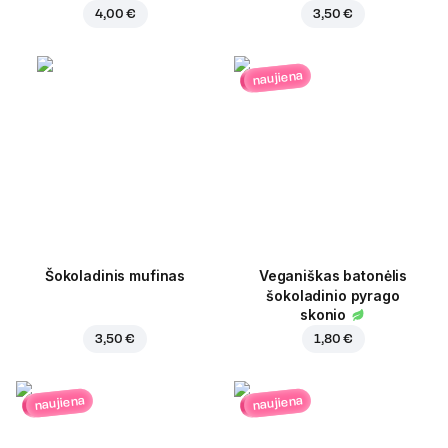
4,00 €
3,50 €
naujiena
Šokoladinis mufinas
Veganiškas batonėlis
šokoladinio pyrago
skonio
3,50 €
1,80 €
naujiena
naujiena