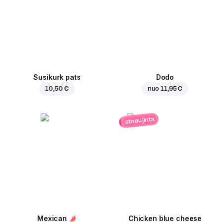
Susikurk pats
Dodo
10,50 €
nuo
11,95 €
atnaujinta
Mexican
Chicken blue cheese