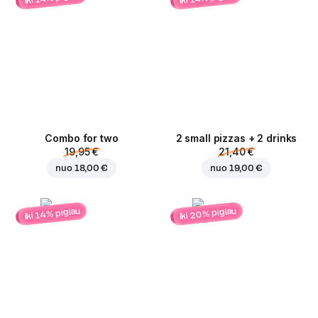
Combo for two
2 small pizzas + 2 drinks
19,95 €
21,40 €
nuo
18,00 €
nuo
19,00 €
iki 20% pigiau
iki 14% pigiau