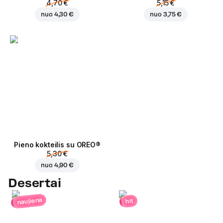
4,70 €
5,15 €
nuo
4,30 €
nuo
3,75 €
Pieno kokteilis su OREO®
5,30 €
nuo
4,90 €
Desertai
naujiena
hit