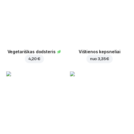
Vegetariškas dodsteris
Vištienos kepsneliai
4,20 €
nuo
3,35 €