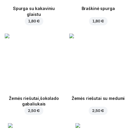
Spurga su kakaviniu
Braškinė spurga
glaistu
1,80 €
1,80 €
Žemės riešutai,šokolado
Žemės riešutai su medumi
gabaliukais
2,50 €
2,50 €