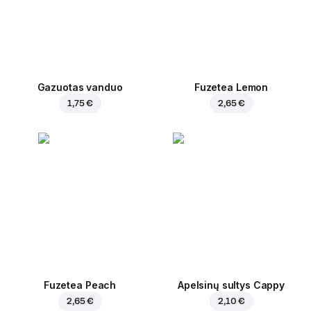
Gazuotas vanduo
Fuzetea Lemon
1,75 €
2,65 €
Fuzetea Peach
Apelsinų sultys Cappy
2,65 €
2,10 €