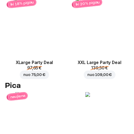
iki 20% pigiau
iki 18% pigiau
ХLarge Party Deal
XXL Large Party Deal
97,65 €
139,50 €
nuo
75,00 €
nuo
109,00 €
Pica
naujiena