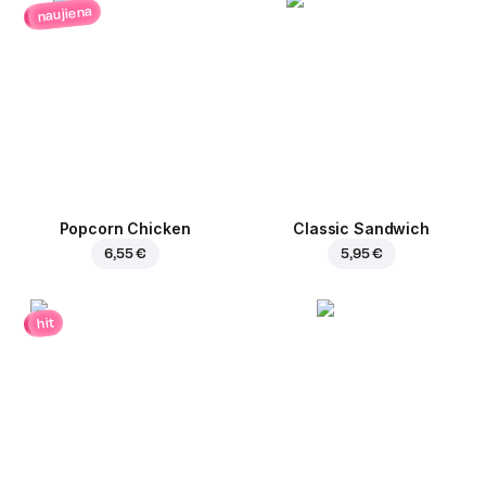
naujiena
Popcorn Chicken
Classic Sandwich
6,55 €
5,95 €
hit