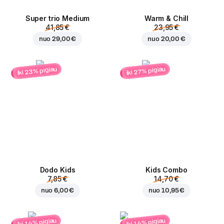
Super trio Medium
Warm & Chill
41,85 €
23,95 €
nuo
29,00 €
nuo
20,00 €
iki 23% pigiau
iki 27% pigiau
Dodo Kids
Kids Combo
7,85 €
14,70 €
nuo
6,00 €
nuo
10,95 €
iki 14% pigiau
iki 14% pigiau