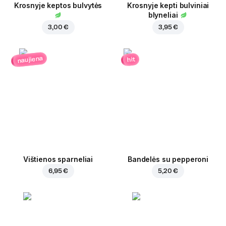
Krosnyje keptos bulvytės
Krosnyje kepti bulviniai
blyneliai
3,00 €
3,95 €
naujiena
hit
Vištienos sparneliai
Bandelės su pepperoni
6,95 €
5,20 €