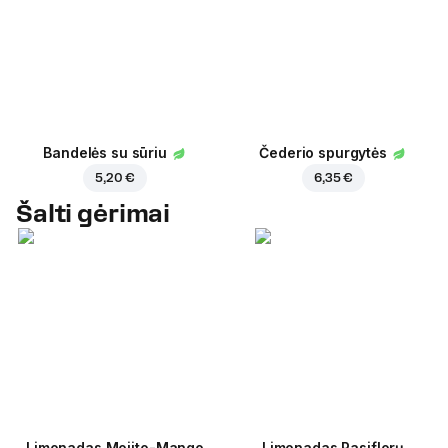
Bandelės su sūriu
Čederio spurgytės
5,20 €
6,35 €
Šalti gėrimai
Limonadas Mojito-Mango
Limonadas Pasiflorų