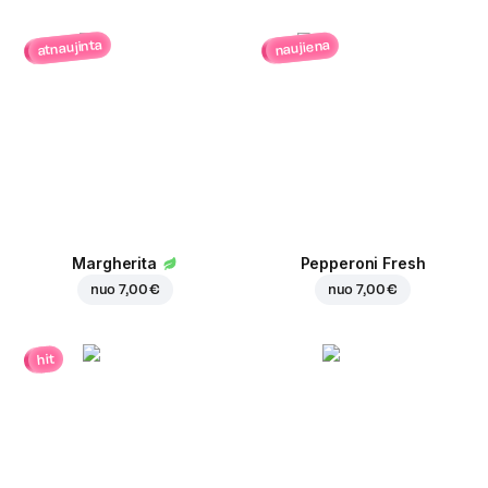
atnaujinta
naujiena
Margherita
Pepperoni Fresh
nuo
7,00 €
nuo
7,00 €
hit