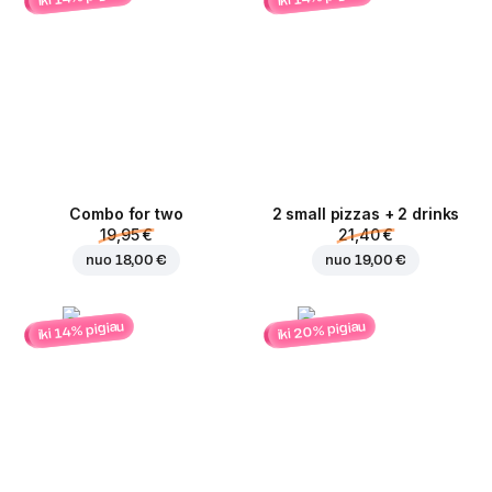
Combo for two
2 small pizzas + 2 drinks
19,95 €
21,40 €
nuo
18,00 €
nuo
19,00 €
iki 20% pigiau
iki 14% pigiau