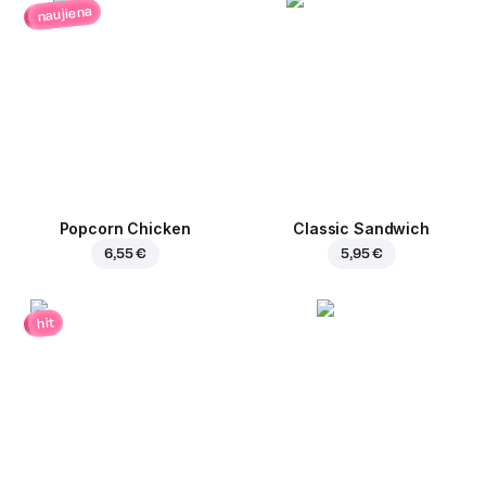
naujiena
Popcorn Chicken
Classic Sandwich
6,55 €
5,95 €
hit