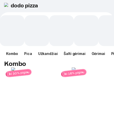
dodo pizza
Kombo
Pica
Užkandžiai
Šalti gėrimai
Gėrimai
P
Kombo
iki 30% pigiau
iki 16% pigiau