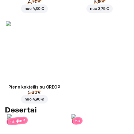
4,70 €
5,15 €
nuo
4,30 €
nuo
3,75 €
Pieno kokteilis su OREO®
5,30 €
nuo
4,90 €
Desertai
naujiena
hit