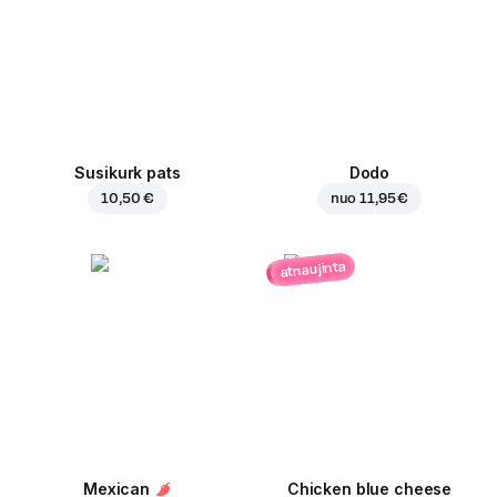
Susikurk pats
Dodo
10,50 €
nuo
11,95 €
atnaujinta
Mexican
Chicken blue cheese