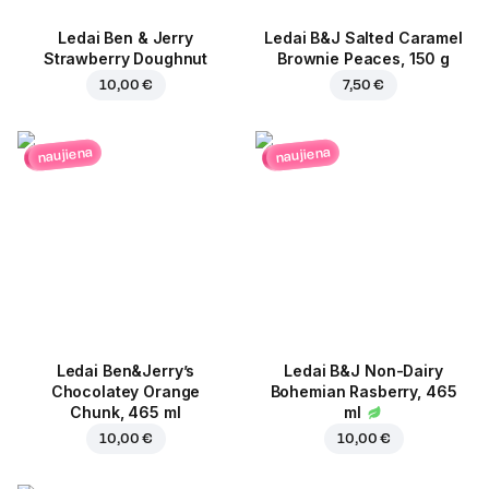
Ledai Ben & Jerry
Ledai B&J Salted Caramel
Strawberry Doughnut
Brownie Peaces, 150 g
10,00 €
7,50 €
naujiena
naujiena
Ledai Ben&Jerry’s
Ledai B&J Non-Dairy
Chocolatey Orange
Bohemian Rasberry, 465
Chunk, 465 ml
ml
10,00 €
10,00 €