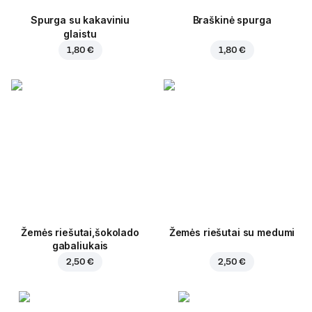
Spurga su kakaviniu
Braškinė spurga
glaistu
1,80 €
1,80 €
Žemės riešutai,šokolado
Žemės riešutai su medumi
gabaliukais
2,50 €
2,50 €