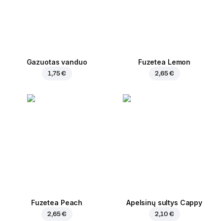
Gazuotas vanduo
Fuzetea Lemon
1,75 €
2,65 €
Fuzetea Peach
Apelsinų sultys Cappy
2,65 €
2,10 €