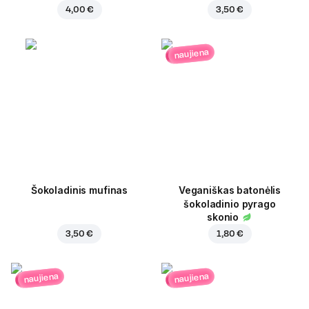
4,00 €
3,50 €
naujiena
Šokoladinis mufinas
Veganiškas batonėlis
šokoladinio pyrago
skonio
3,50 €
1,80 €
naujiena
naujiena