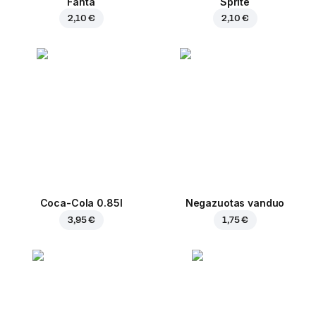
Fanta
Sprite
2,10 €
2,10 €
Coca-Cola 0.85l
Negazuotas vanduo
3,95 €
1,75 €