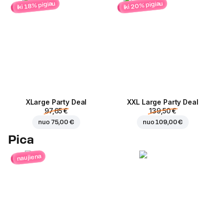
iki 20% pigiau
iki 18% pigiau
ХLarge Party Deal
XXL Large Party Deal
97,65 €
139,50 €
nuo
75,00 €
nuo
109,00 €
Pica
naujiena