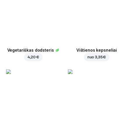
Vegetariškas dodsteris
Vištienos kepsneliai
4,20 €
nuo
3,35 €