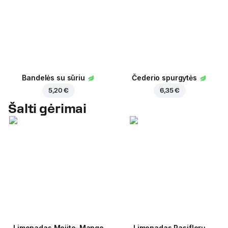
Bandelės su sūriu
Čederio spurgytės
5,20 €
6,35 €
Šalti gėrimai
Limonadas Mojito-Mango
Limonadas Pasiflorų