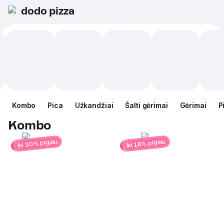
dodo pizza
Kombo
Pica
Užkandžiai
Šalti gėrimai
Gėrimai
P
Kombo
iki 30% pigiau
iki 16% pigiau