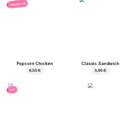
naujiena
Popcorn Chicken
Classic Sandwich
6,55 €
5,95 €
hit