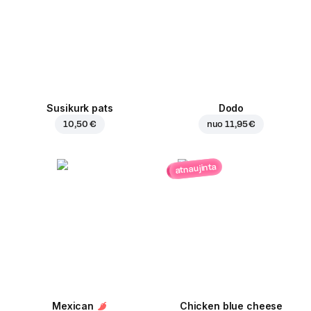
Susikurk pats
Dodo
10,50 €
nuo
11,95 €
atnaujinta
Mexican
Chicken blue cheese