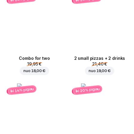
Combo for two
2 small pizzas + 2 drinks
19,95 €
21,40 €
nuo
18,00 €
nuo
19,00 €
iki 20% pigiau
iki 14% pigiau