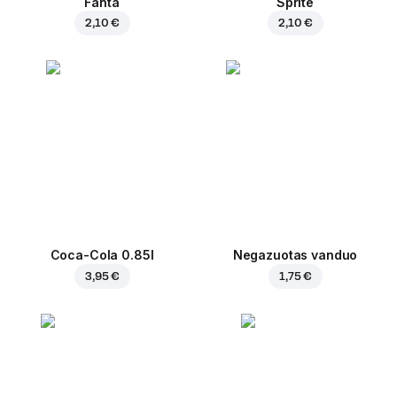
Fanta
Sprite
2,10 €
2,10 €
Coca-Cola 0.85l
Negazuotas vanduo
3,95 €
1,75 €