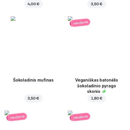
4,00 €
3,50 €
naujiena
Šokoladinis mufinas
Veganiškas batonėlis
šokoladinio pyrago
skonio
3,50 €
1,80 €
naujiena
naujiena