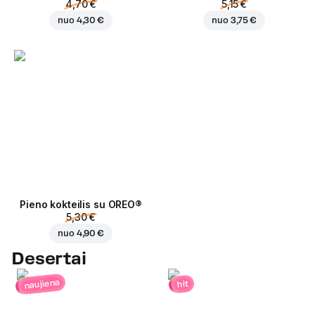
4,70 €
5,15 €
nuo
4,30 €
nuo
3,75 €
Pieno kokteilis su OREO®
5,30 €
nuo
4,90 €
Desertai
naujiena
hit