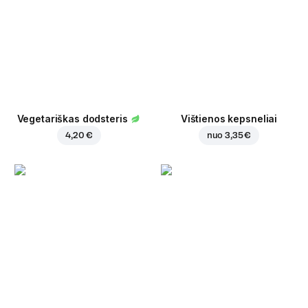
Vegetariškas dodsteris
Vištienos kepsneliai
4,20 €
nuo
3,35 €