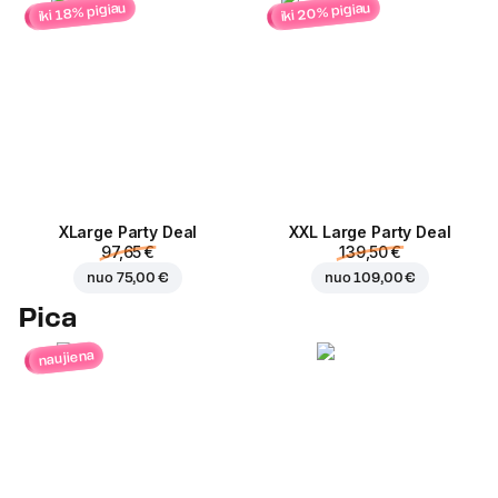
iki 20% pigiau
iki 18% pigiau
ХLarge Party Deal
XXL Large Party Deal
97,65 €
139,50 €
nuo
75,00 €
nuo
109,00 €
Pica
naujiena