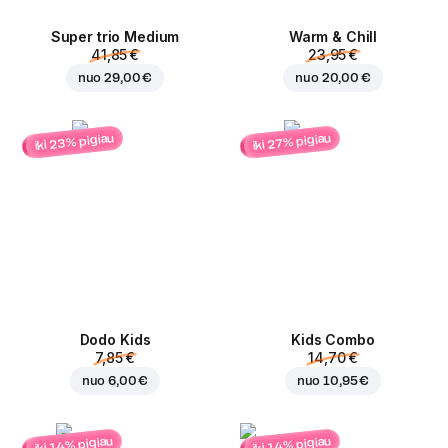
Super trio Medium
Warm & Chill
41,85 €
23,95 €
nuo
29,00 €
nuo
20,00 €
iki 23% pigiau
iki 27% pigiau
Dodo Kids
Kids Combo
7,85 €
14,70 €
nuo
6,00 €
nuo
10,95 €
iki 14% pigiau
iki 14% pigiau