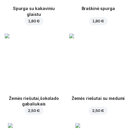
Spurga su kakaviniu
Braškinė spurga
glaistu
1,80 €
1,80 €
Žemės riešutai,šokolado
Žemės riešutai su medumi
gabaliukais
2,50 €
2,50 €