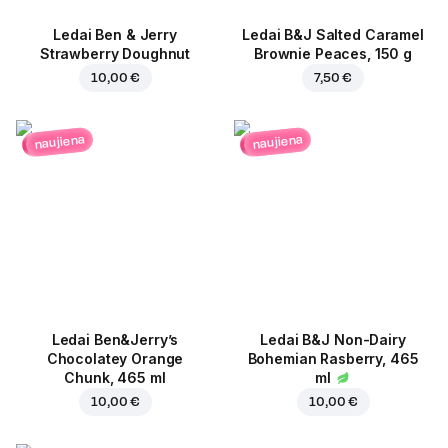
Ledai Ben & Jerry
Ledai B&J Salted Caramel
Strawberry Doughnut
Brownie Peaces, 150 g
10,00 €
7,50 €
naujiena
naujiena
Ledai Ben&Jerry’s
Ledai B&J Non-Dairy
Chocolatey Orange
Bohemian Rasberry, 465
Chunk, 465 ml
ml
10,00 €
10,00 €