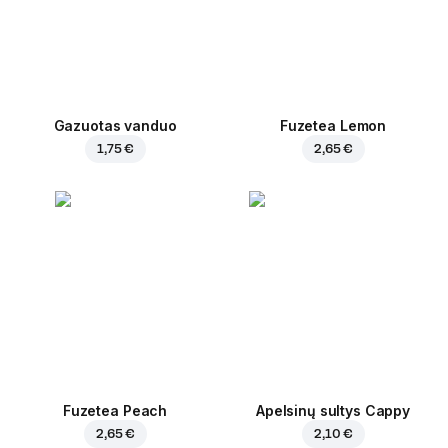
Gazuotas vanduo
Fuzetea Lemon
1,75 €
2,65 €
Fuzetea Peach
Apelsinų sultys Cappy
2,65 €
2,10 €