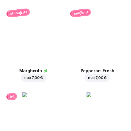
atnaujinta
naujiena
Margherita
Pepperoni Fresh
nuo
7,00 €
nuo
7,00 €
hit