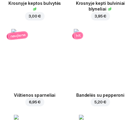
Krosnyje keptos bulvytės
Krosnyje kepti bulviniai
blyneliai
3,00 €
3,95 €
naujiena
hit
Vištienos sparneliai
Bandelės su pepperoni
6,95 €
5,20 €