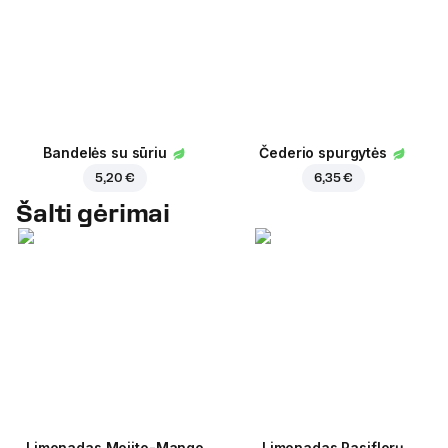
Bandelės su sūriu
Čederio spurgytės
5,20 €
6,35 €
Šalti gėrimai
Limonadas Mojito-Mango
Limonadas Pasiflorų