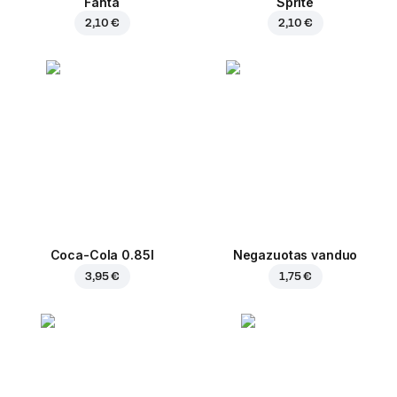
Fanta
Sprite
2,10 €
2,10 €
Coca-Cola 0.85l
Negazuotas vanduo
3,95 €
1,75 €