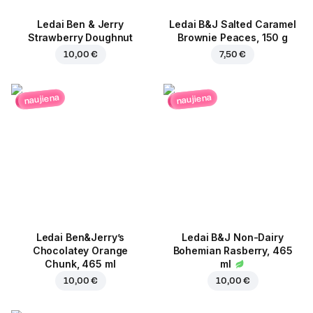
Ledai Ben & Jerry
Ledai B&J Salted Caramel
Strawberry Doughnut
Brownie Peaces, 150 g
10,00 €
7,50 €
naujiena
naujiena
Ledai Ben&Jerry’s
Ledai B&J Non-Dairy
Chocolatey Orange
Bohemian Rasberry, 465
Chunk, 465 ml
ml
10,00 €
10,00 €