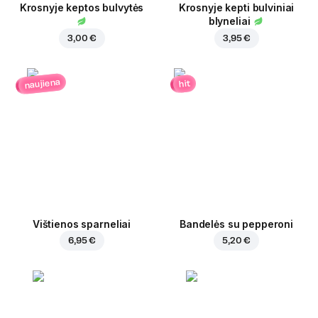
Krosnyje keptos bulvytės
Krosnyje kepti bulviniai
blyneliai
3,00 €
3,95 €
naujiena
hit
Vištienos sparneliai
Bandelės su pepperoni
6,95 €
5,20 €