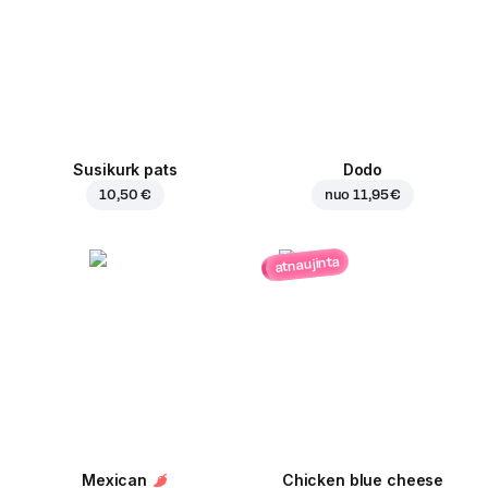
Susikurk pats
Dodo
10,50 €
nuo
11,95 €
atnaujinta
Mexican
Chicken blue cheese