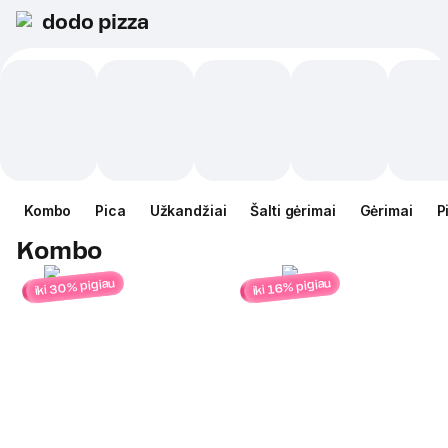
dodo pizza
Kombo
Pica
Užkandžiai
Šalti gėrimai
Gėrimai
P
Kombo
iki 30% pigiau
iki 16% pigiau