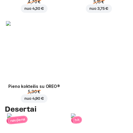
4,70 €
5,15 €
nuo
4,30 €
nuo
3,75 €
Pieno kokteilis su OREO®
5,30 €
nuo
4,90 €
Desertai
naujiena
hit