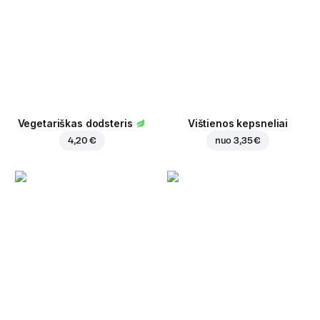
Vegetariškas dodsteris
Vištienos kepsneliai
4,20 €
nuo
3,35 €