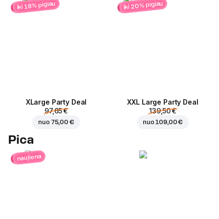
iki 20% pigiau
iki 18% pigiau
ХLarge Party Deal
XXL Large Party Deal
97,65 €
139,50 €
nuo
75,00 €
nuo
109,00 €
Pica
naujiena