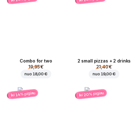
Combo for two
2 small pizzas + 2 drinks
19,95 €
21,40 €
nuo
18,00 €
nuo
19,00 €
iki 20% pigiau
iki 14% pigiau