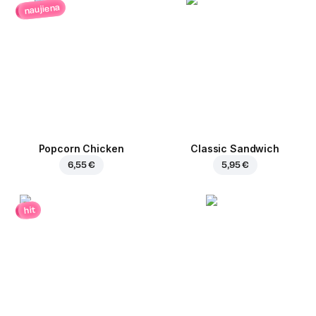
naujiena
Popcorn Chicken
Classic Sandwich
6,55 €
5,95 €
hit