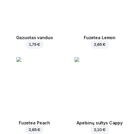
Gazuotas vanduo
Fuzetea Lemon
1,75 €
2,65 €
Fuzetea Peach
Apelsinų sultys Cappy
2,65 €
2,10 €