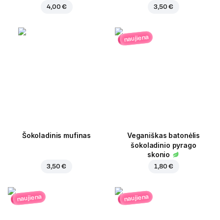
4,00 €
3,50 €
naujiena
Šokoladinis mufinas
Veganiškas batonėlis
šokoladinio pyrago
skonio
3,50 €
1,80 €
naujiena
naujiena