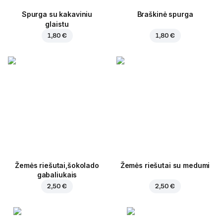
Spurga su kakaviniu
Braškinė spurga
glaistu
1,80 €
1,80 €
Žemės riešutai,šokolado
Žemės riešutai su medumi
gabaliukais
2,50 €
2,50 €