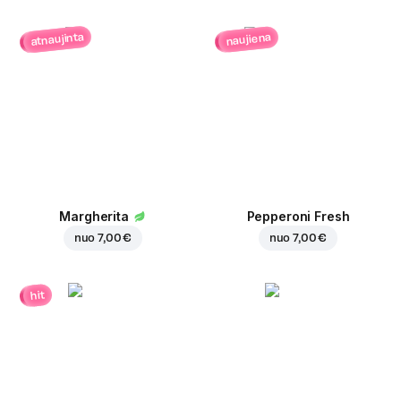
atnaujinta
naujiena
Margherita
Pepperoni Fresh
nuo
7,00 €
nuo
7,00 €
hit