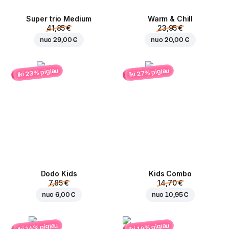
Super trio Medium
Warm & Chill
41,85 €
23,95 €
nuo
29,00 €
nuo
20,00 €
iki 23% pigiau
iki 27% pigiau
Dodo Kids
Kids Combo
7,85 €
14,70 €
nuo
6,00 €
nuo
10,95 €
iki 14% pigiau
iki 14% pigiau