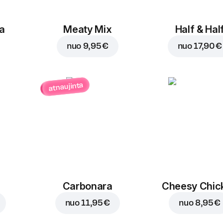
a
Meaty Mix
Half & Hal
nuo
9,95 €
nuo
17,90 €
atnaujinta
Carbonara
Cheesy Chic
nuo
11,95 €
nuo
8,95 €