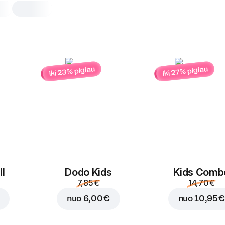
iki 23% pigiau
iki 27% pigiau
Padažas Spicy Toma
Salsa
1 vnt, 25 g
Aitrus salsa padažas mėgstantiems a
pabandyk su pica ar bulvytėmis.
1 vnt
l
Dodo Kids
Kids Comb
7,85 €
14,70 €
nuo
6,00 €
nuo
10,95 €