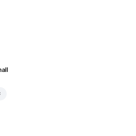
 €
all
€