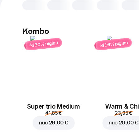
Kombo
iki 30% pigiau
iki 16% pigiau
Super trio Medium
Warm & Chil
41,85 €
23,95 €
nuo
29,00 €
nuo
20,00 €