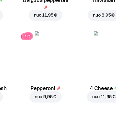
Dviguba pepperoni
Hawaiian
nuo
11,95 €
nuo
8,95 €
hit
esh
Pepperoni
4 Cheese
nuo
9,95 €
nuo
11,95 €