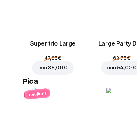
Super trio Large
Large Party D
47,85 €
69,75 €
nuo
38,00 €
nuo
54,00 €
Pica
naujiena