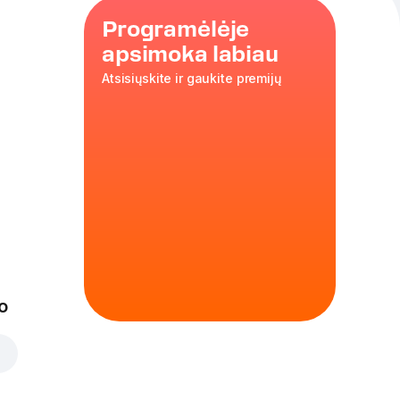
Programėlėje
apsimoka labiau
Atsisiųskite ir gaukite premijų
to
štriau –
o