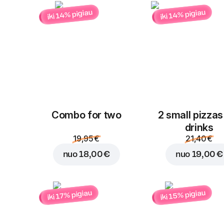
iki 14% pigiau
iki 14% pigiau
Combo for two
2 small pizzas
drinks
19,95 €
21,40 €
nuo
18,00 €
nuo
19,00 €
iki 15% pigiau
iki 17% pigiau