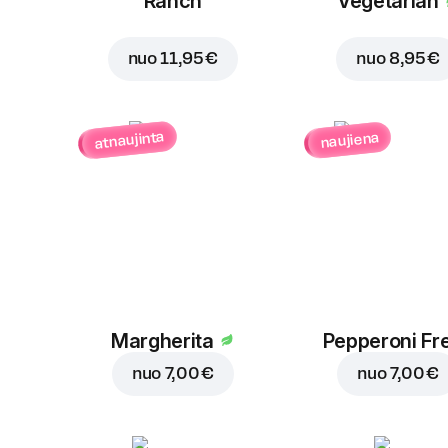
Ranch
Vegetarian
nuo
11,95 €
nuo
8,95 €
atnaujinta
naujiena
Margherita
Pepperoni Fr
nuo
7,00 €
nuo
7,00 €