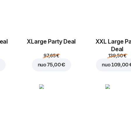
eal
ХLarge Party Deal
XXL Large Pa
Deal
97,65 €
139,50 €
nuo
75,00 €
nuo
109,00 