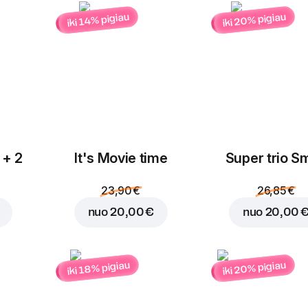
iki 20% pigiau
iki 14% pigiau
Įdėti į krepšelį už
0,30
 + 2
It's Movie time
Super trio Sm
23,90 €
26,85 €
nuo
20,00 €
nuo
20,00 
iki 20% pigiau
iki 18% pigiau