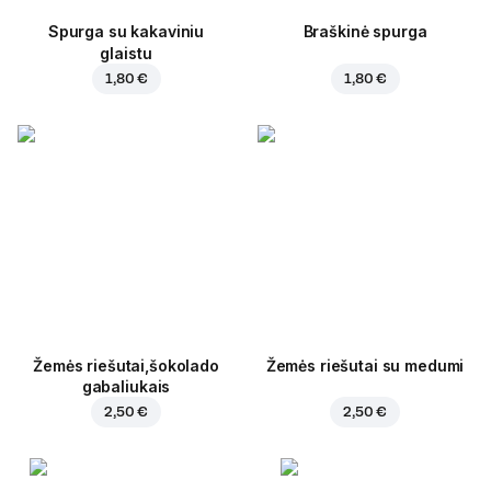
Spurga su kakaviniu
Braškinė spurga
glaistu
1,80 €
1,80 €
Žemės riešutai,šokolado
Žemės riešutai su medumi
gabaliukais
2,50 €
2,50 €