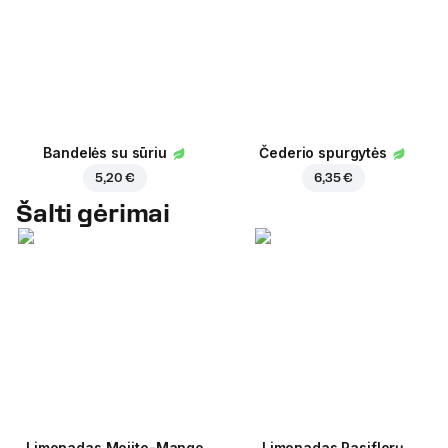
Bandelės su sūriu
Čederio spurgytės
5,20 €
6,35 €
Šalti gėrimai
Limonadas Mojito-Mango
Limonadas Pasiflorų