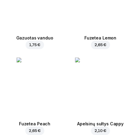
Gazuotas vanduo
Fuzetea Lemon
1,75 €
2,65 €
Fuzetea Peach
Apelsinų sultys Cappy
2,65 €
2,10 €