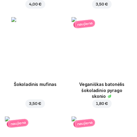
4,00 €
3,50 €
naujiena
Šokoladinis mufinas
Veganiškas batonėlis
šokoladinio pyrago
skonio
3,50 €
1,80 €
naujiena
naujiena