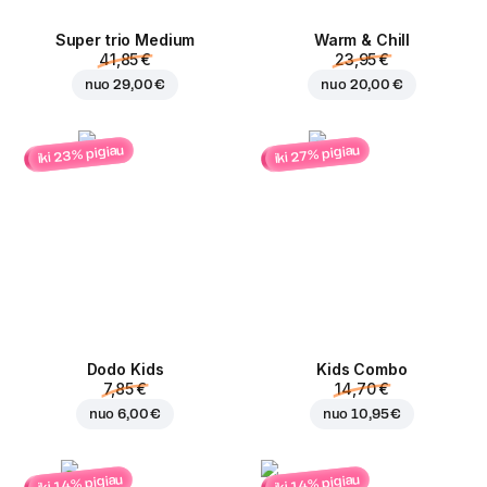
Super trio Medium
Warm & Chill
41,85 €
23,95 €
nuo
29,00 €
nuo
20,00 €
iki 23% pigiau
iki 27% pigiau
Dodo Kids
Kids Combo
7,85 €
14,70 €
nuo
6,00 €
nuo
10,95 €
iki 14% pigiau
iki 14% pigiau