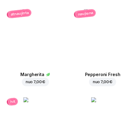
atnaujinta
naujiena
Margherita
Pepperoni Fresh
nuo
7,00 €
nuo
7,00 €
hit