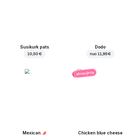
Susikurk pats
Dodo
10,50 €
nuo
11,95 €
atnaujinta
Mexican
Chicken blue cheese