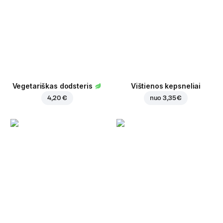
Vegetariškas dodsteris
Vištienos kepsneliai
4,20 €
nuo
3,35 €