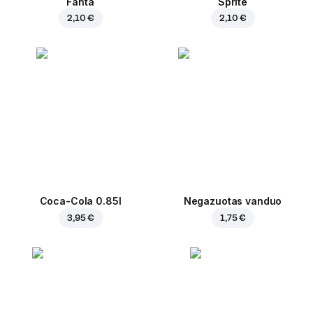
Fanta
Sprite
2,10 €
2,10 €
Coca-Cola 0.85l
Negazuotas vanduo
3,95 €
1,75 €