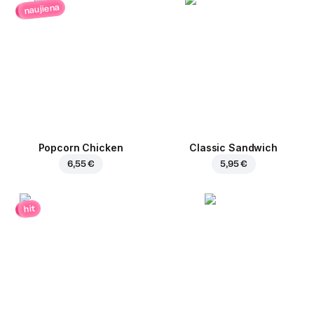
naujiena
Popcorn Chicken
Classic Sandwich
6,55 €
5,95 €
hit