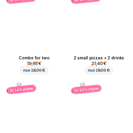
Combo for two
2 small pizzas + 2 drinks
19,95 €
21,40 €
nuo
18,00 €
nuo
19,00 €
iki 20% pigiau
iki 14% pigiau