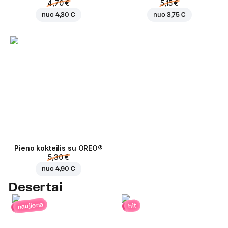
4,70 €
5,15 €
nuo
4,30 €
nuo
3,75 €
Pieno kokteilis su OREO®
5,30 €
nuo
4,90 €
Desertai
naujiena
hit