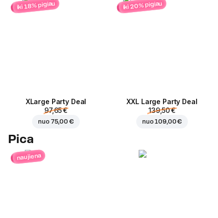
iki 20% pigiau
iki 18% pigiau
ХLarge Party Deal
XXL Large Party Deal
97,65 €
139,50 €
nuo
75,00 €
nuo
109,00 €
Pica
naujiena