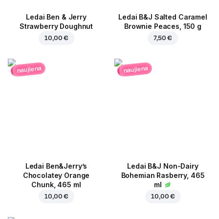
Ledai Ben & Jerry
Ledai B&J Salted Caramel
Strawberry Doughnut
Brownie Peaces, 150 g
10,00 €
7,50 €
naujiena
naujiena
Ledai Ben&Jerry’s
Ledai B&J Non-Dairy
Chocolatey Orange
Bohemian Rasberry, 465
Chunk, 465 ml
ml
10,00 €
10,00 €