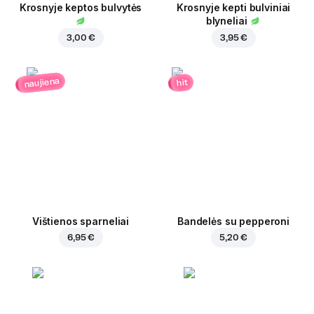
Krosnyje keptos bulvytės
Krosnyje kepti bulviniai
blyneliai
3,00 €
3,95 €
naujiena
hit
Vištienos sparneliai
Bandelės su pepperoni
6,95 €
5,20 €