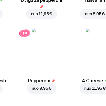
Dviguba pepperoni
Hawaiian
nuo
11,95 €
nuo
8,95 €
hit
esh
Pepperoni
4 Cheese
nuo
9,95 €
nuo
11,95 €