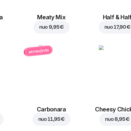
a
Meaty Mix
Half & Hal
nuo
9,95 €
nuo
17,90 €
atnaujinta
Carbonara
Cheesy Chic
nuo
11,95 €
nuo
8,95 €