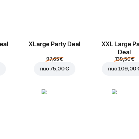
eal
ХLarge Party Deal
XXL Large Pa
Deal
97,65 €
139,50 €
nuo
75,00 €
nuo
109,00 