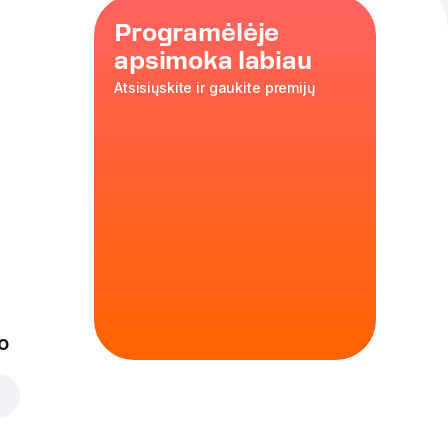
Programėlėje
apsimoka labiau
Atsisiųskite ir gaukite premijų
, vištienos
 Skanus,
s mažiesiems
ulvytės
ės
o
ai