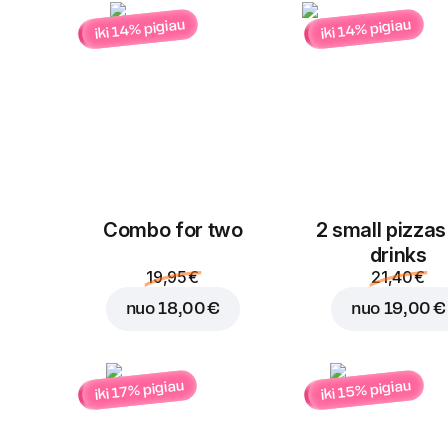
iki 14% pigiau
iki 14% pigiau
Combo for two
2 small pizzas
drinks
19,95 €
21,40 €
nuo
18,00 €
nuo
19,00 €
iki 15% pigiau
iki 17% pigiau