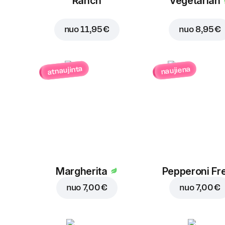
Ranch
Vegetarian
nuo
11,95 €
nuo
8,95 €
atnaujinta
naujiena
Margherita
Pepperoni Fr
nuo
7,00 €
nuo
7,00 €