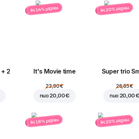
Krosnyje kepti vištienos
iki 20% pigiau
iki 14% pigiau
Sulčių gėrimas Vit
įvarių uogų
0,2 l
Pakeisti
 + 2
It's Movie time
Super trio Sm
23,90 €
26,85 €
6,00 €
nuo
20,00 €
nuo
20,00 
7,85 €
Į krepšelį
iki 20% pigiau
iki 18% pigiau