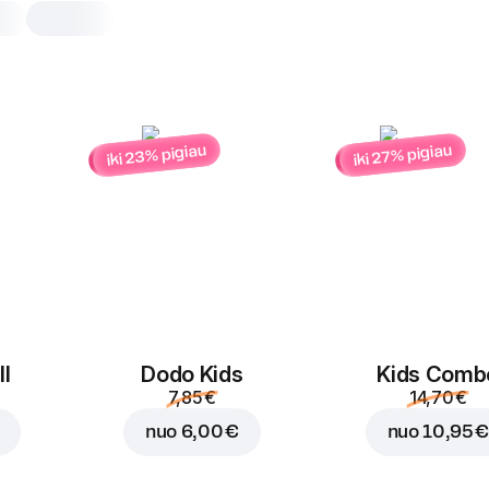
iki 23% pigiau
iki 27% pigiau
Dodo Kids
Vaikų pamėgtas rinkinys: bulvytės
kepsneliai ir pasirinktas gėrimas.
paprastas ir tobulas pasirinkima
gurmanams!
Krosnyje keptos b
160 ± 10 g
Krosnyje keptos bulvyt
l
Dodo Kids
Kids Comb
7,85 €
14,70 €
Pakeisti sudėtį
nuo
6,00 €
nuo
10,95 €
Vištienos kepsneli
4 vnt