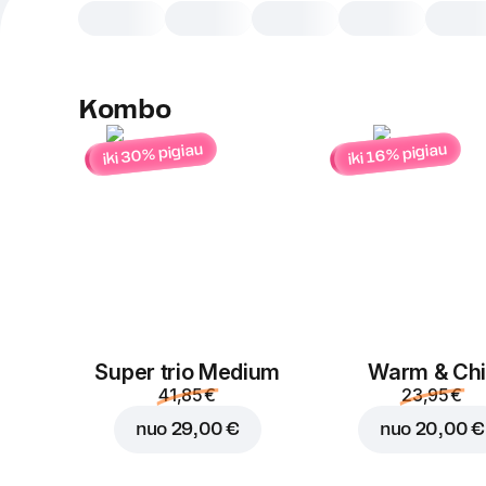
Kombo
iki 30% pigiau
iki 16% pigiau
Super trio Medium
Warm & Chil
41,85 €
23,95 €
nuo
29,00 €
nuo
20,00 €