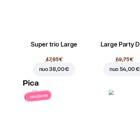
Super trio Large
Large Party D
47,85 €
69,75 €
nuo
38,00 €
nuo
54,00 €
Pica
naujiena