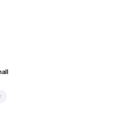
 gabaliukai
a Tigras
all
€