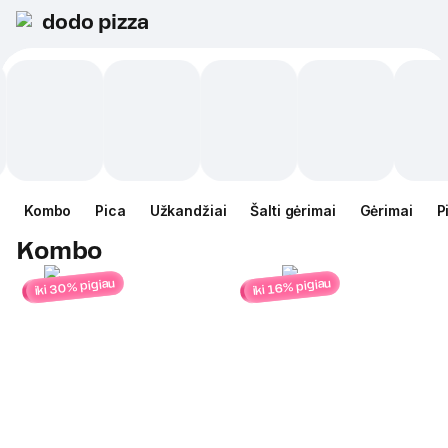
dodo pizza
Kombo
Pica
Užkandžiai
Šalti gėrimai
Gėrimai
P
Kombo
iki 30% pigiau
iki 16% pigiau