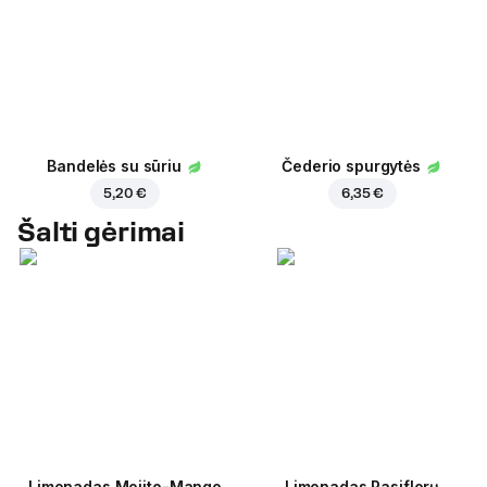
Bandelės su sūriu
Čederio spurgytės
5,20 €
6,35 €
Šalti gėrimai
Limonadas Mojito-Mango
Limonadas Pasiflorų