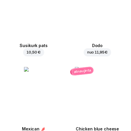
Susikurk pats
Dodo
10,50 €
nuo
11,95 €
atnaujinta
Mexican
Chicken blue cheese