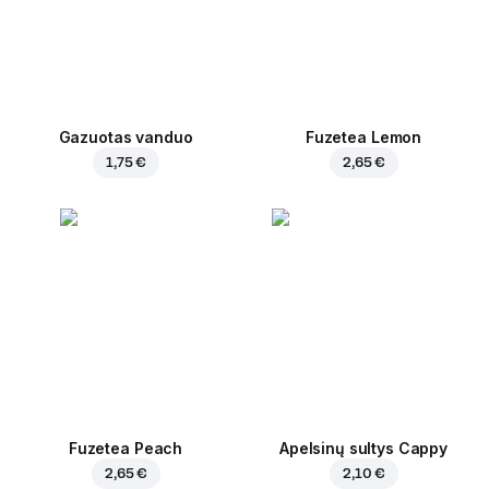
Gazuotas vanduo
Fuzetea Lemon
1,75 €
2,65 €
Fuzetea Peach
Apelsinų sultys Cappy
2,65 €
2,10 €