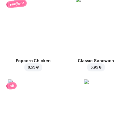
naujiena
Popcorn Chicken
Classic Sandwich
6,55 €
5,95 €
hit