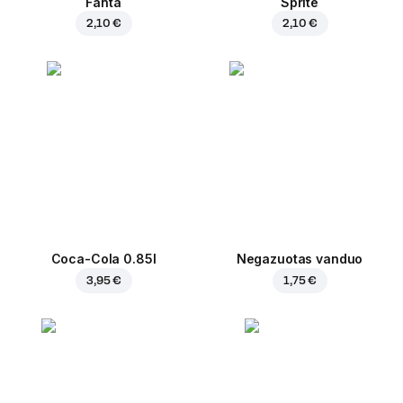
Fanta
Sprite
2,10 €
2,10 €
Coca-Cola 0.85l
Negazuotas vanduo
3,95 €
1,75 €