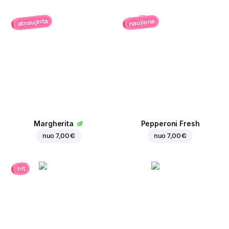
atnaujinta
naujiena
Margherita
Pepperoni Fresh
nuo
7,00 €
nuo
7,00 €
hit