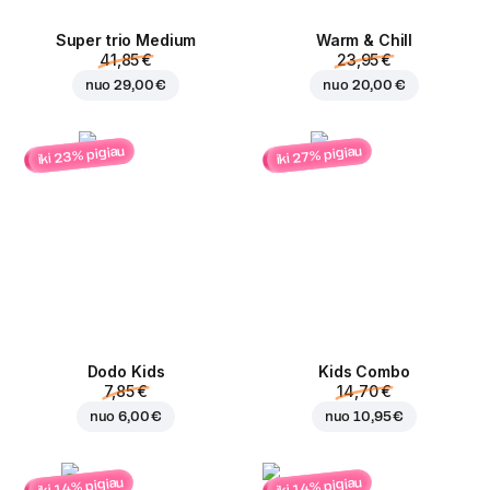
Super trio Medium
Warm & Chill
41,85 €
23,95 €
nuo
29,00 €
nuo
20,00 €
iki 23% pigiau
iki 27% pigiau
Dodo Kids
Kids Combo
7,85 €
14,70 €
nuo
6,00 €
nuo
10,95 €
iki 14% pigiau
iki 14% pigiau