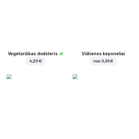
Vegetariškas dodsteris
Vištienos kepsneliai
4,20 €
nuo
3,35 €