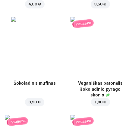
4,00 €
3,50 €
naujiena
Šokoladinis mufinas
Veganiškas batonėlis
šokoladinio pyrago
skonio
3,50 €
1,80 €
naujiena
naujiena