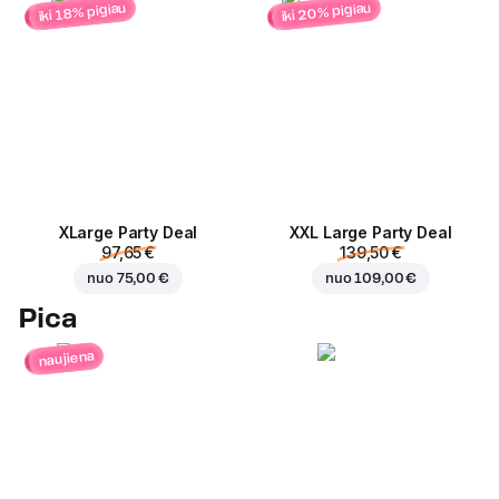
iki 20% pigiau
iki 18% pigiau
ХLarge Party Deal
XXL Large Party Deal
97,65 €
139,50 €
nuo
75,00 €
nuo
109,00 €
Pica
naujiena