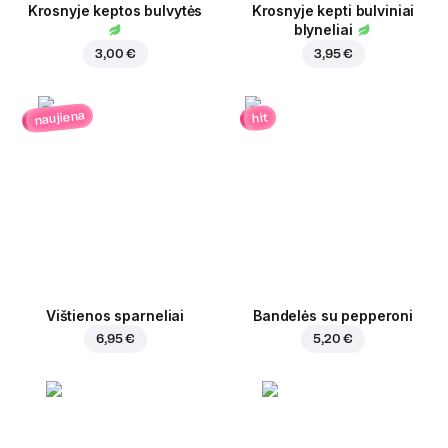
Krosnyje keptos bulvytės
Krosnyje kepti bulviniai
blyneliai
3,00 €
3,95 €
naujiena
hit
Vištienos sparneliai
Bandelės su pepperoni
6,95 €
5,20 €