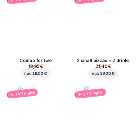
Combo for two
2 small pizzas + 2 drinks
19,95 €
21,40 €
nuo
18,00 €
nuo
19,00 €
iki 20% pigiau
iki 14% pigiau