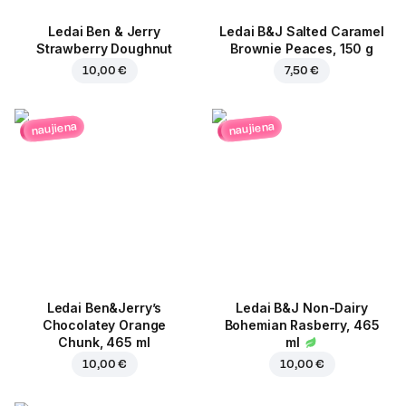
Ledai Ben & Jerry
Ledai B&J Salted Caramel
Strawberry Doughnut
Brownie Peaces, 150 g
10,00 €
7,50 €
naujiena
naujiena
Ledai Ben&Jerry’s
Ledai B&J Non-Dairy
Chocolatey Orange
Bohemian Rasberry, 465
Chunk, 465 ml
ml
10,00 €
10,00 €