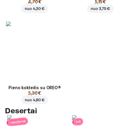
4,70 €
5,15 €
nuo
4,30 €
nuo
3,75 €
Pieno kokteilis su OREO®
5,30 €
nuo
4,90 €
Desertai
naujiena
hit