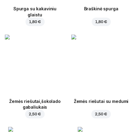
Spurga su kakaviniu
Braškinė spurga
glaistu
1,80 €
1,80 €
Žemės riešutai,šokolado
Žemės riešutai su medumi
gabaliukais
2,50 €
2,50 €