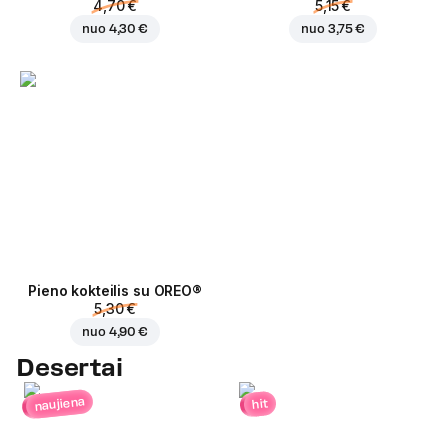
4,70 €
5,15 €
nuo
4,30 €
nuo
3,75 €
Pieno kokteilis su OREO®
5,30 €
nuo
4,90 €
Desertai
naujiena
hit