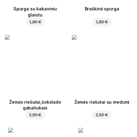
Spurga su kakaviniu
Braškinė spurga
glaistu
1,80 €
1,80 €
Žemės riešutai,šokolado
Žemės riešutai su medumi
gabaliukais
2,50 €
2,50 €