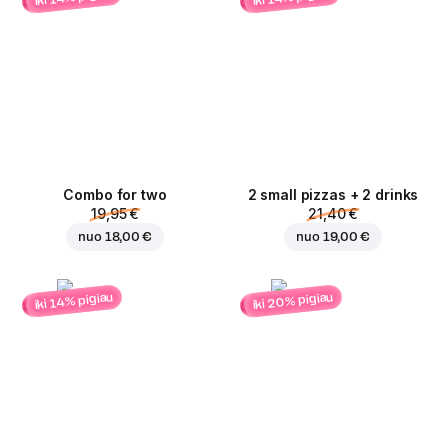
Combo for two
2 small pizzas + 2 drinks
19,95 €
21,40 €
nuo
18,00 €
nuo
19,00 €
iki 20% pigiau
iki 14% pigiau