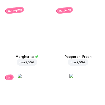
atnaujinta
naujiena
Margherita
Pepperoni Fresh
nuo
7,00 €
nuo
7,00 €
hit