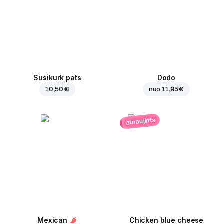
Susikurk pats
Dodo
10,50 €
nuo
11,95 €
atnaujinta
Mexican
Chicken blue cheese