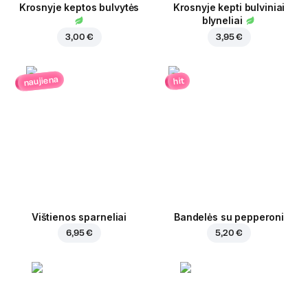
Krosnyje keptos bulvytės
Krosnyje kepti bulviniai
blyneliai
3,00 €
3,95 €
naujiena
hit
Vištienos sparneliai
Bandelės su pepperoni
6,95 €
5,20 €