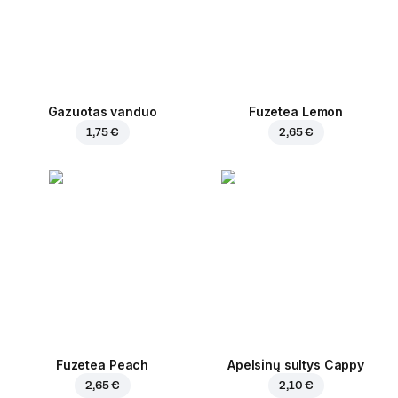
Gazuotas vanduo
Fuzetea Lemon
1,75 €
2,65 €
Fuzetea Peach
Apelsinų sultys Cappy
2,65 €
2,10 €