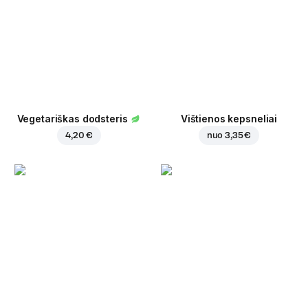
Vegetariškas dodsteris
Vištienos kepsneliai
4,20 €
nuo
3,35 €