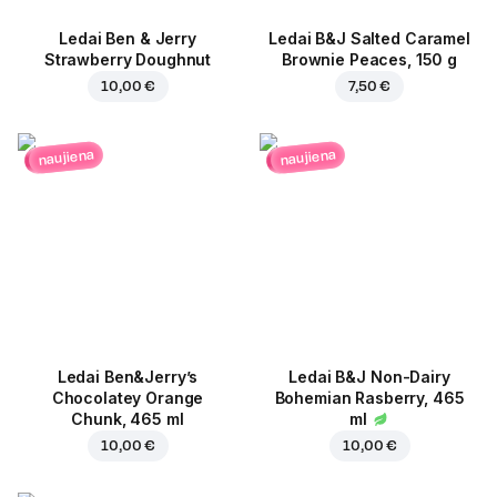
Ledai Ben & Jerry
Ledai B&J Salted Caramel
Strawberry Doughnut
Brownie Peaces, 150 g
10,00 €
7,50 €
naujiena
naujiena
Ledai Ben&Jerry’s
Ledai B&J Non-Dairy
Chocolatey Orange
Bohemian Rasberry, 465
Chunk, 465 ml
ml
10,00 €
10,00 €