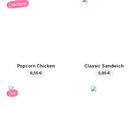
naujiena
Popcorn Chicken
Classic Sandwich
6,55 €
5,95 €
hit