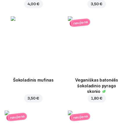
4,00 €
3,50 €
naujiena
Šokoladinis mufinas
Veganiškas batonėlis
šokoladinio pyrago
skonio
3,50 €
1,80 €
naujiena
naujiena