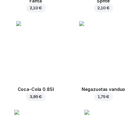
Fanta
Sprite
2,10 €
2,10 €
Coca-Cola 0.85l
Negazuotas vanduo
3,95 €
1,75 €