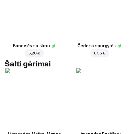
Bandelės su sūriu
Čederio spurgytės
5,20 €
6,35 €
Šalti gėrimai
Limonadas Mojito-Mango
Limonadas Pasiflorų