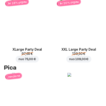
iki 20% pigiau
iki 18% pigiau
ХLarge Party Deal
XXL Large Party Deal
97,65 €
139,50 €
nuo
75,00 €
nuo
109,00 €
Pica
naujiena