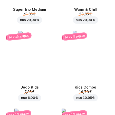
Super trio Medium
Warm & Chill
41,85 €
23,95 €
nuo
29,00 €
nuo
20,00 €
iki 23% pigiau
iki 27% pigiau
Dodo Kids
Kids Combo
7,85 €
14,70 €
nuo
6,00 €
nuo
10,95 €
iki 14% pigiau
iki 14% pigiau