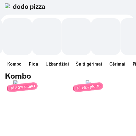
dodo pizza
Kombo
Pica
Užkandžiai
Šalti gėrimai
Gėrimai
P
Kombo
iki 30% pigiau
iki 16% pigiau