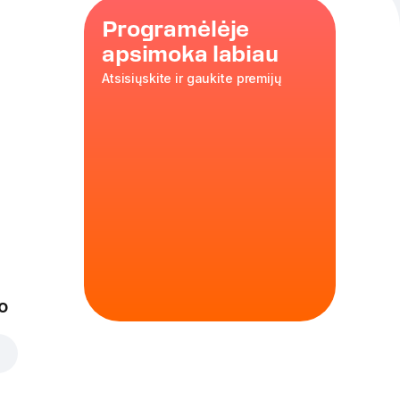
Programėlėje
apsimoka labiau
Atsisiųskite ir gaukite premijų
mis
ausiomis
las
o