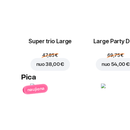
Super trio Large
Large Party D
47,85 €
69,75 €
nuo
38,00 €
nuo
54,00 €
Pica
naujiena