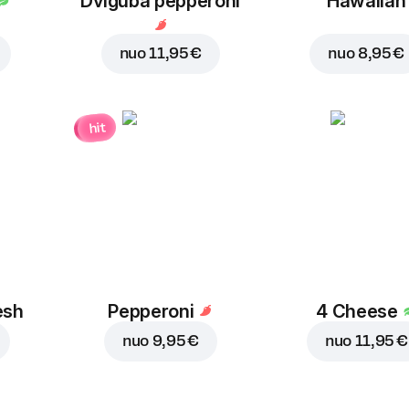
Dviguba pepperoni
Hawaiian
nuo
11,95 €
nuo
8,95 €
hit
esh
Pepperoni
4 Cheese
nuo
9,95 €
nuo
11,95 €