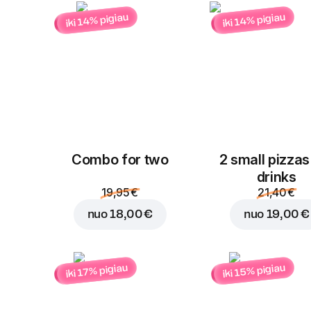
iki 14% pigiau
iki 14% pigiau
Combo for two
2 small pizzas
drinks
19,95 €
21,40 €
nuo
18,00 €
nuo
19,00 €
iki 15% pigiau
iki 17% pigiau