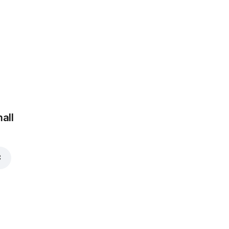
 €
all
€