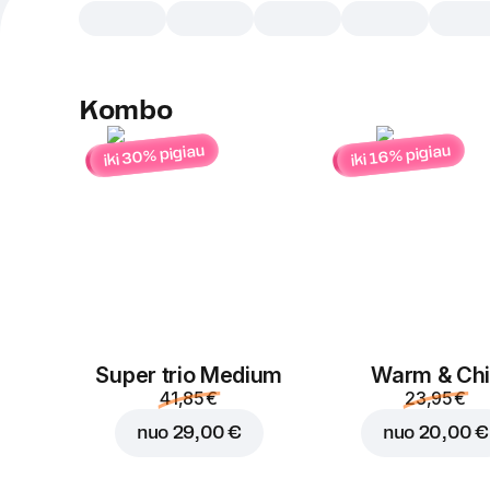
Kombo
iki 30% pigiau
iki 16% pigiau
Super trio Medium
Warm & Chil
41,85 €
23,95 €
nuo
29,00 €
nuo
20,00 €