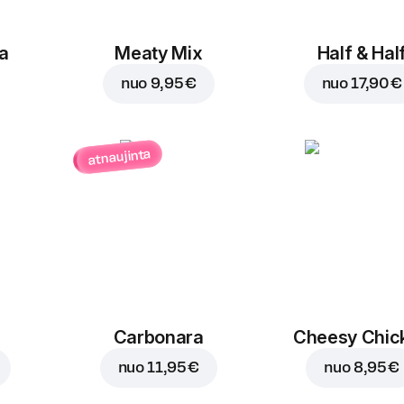
a
Meaty Mix
Half & Hal
nuo
9,95 €
nuo
17,90 €
atnaujinta
Carbonara
Cheesy Chic
nuo
11,95 €
nuo
8,95 €