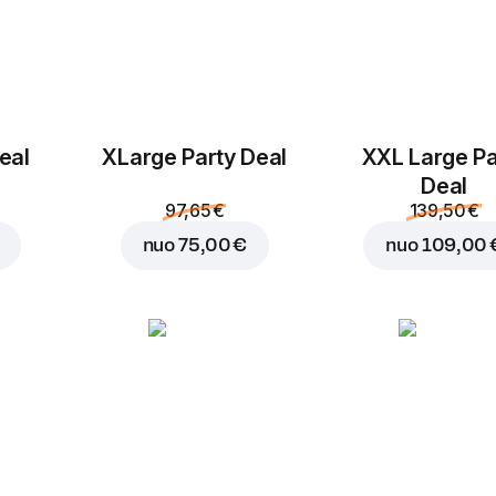
eal
ХLarge Party Deal
XXL Large Pa
Deal
97,65 €
139,50 €
nuo
75,00 €
nuo
109,00 