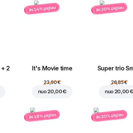
iki 20% pigiau
iki 14% pigiau
Įdėti į krepšelį už
4,00
 + 2
It's Movie time
Super trio Sm
23,90 €
26,85 €
nuo
20,00 €
nuo
20,00 
iki 20% pigiau
iki 18% pigiau