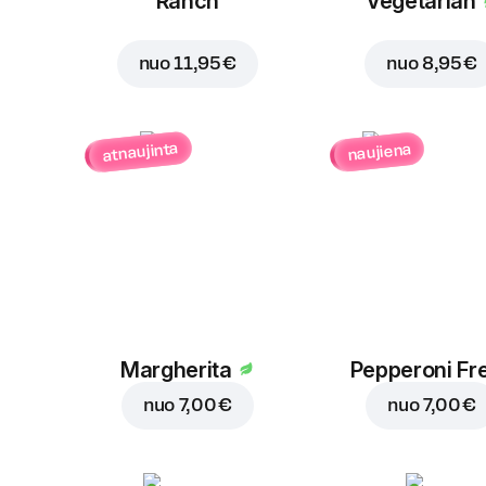
Ranch
Vegetarian
nuo
11,95 €
nuo
8,95 €
atnaujinta
naujiena
Margherita
Pepperoni Fr
nuo
7,00 €
nuo
7,00 €