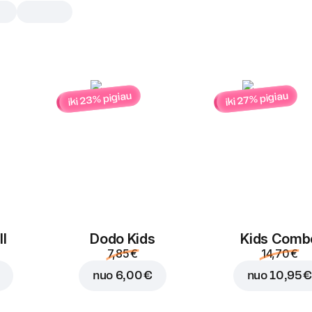
iki 23% pigiau
iki 27% pigiau
Bandelės su aguono
16 vnt
Puri, minkšta ir gardžiai saldi – su g
aguonomis ir trupučiu cukraus. Tobu
skanėstas bet kuriam paros metui!
16 vnt
l
Dodo Kids
Kids Comb
7,85 €
14,70 €
nuo
6,00 €
nuo
10,95 €