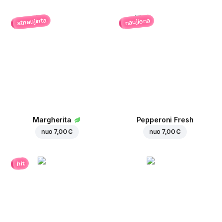
atnaujinta
naujiena
Margherita
Pepperoni Fresh
nuo
7,00 €
nuo
7,00 €
hit