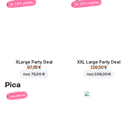
iki 20% pigiau
iki 18% pigiau
ХLarge Party Deal
XXL Large Party Deal
97,65 €
139,50 €
nuo
75,00 €
nuo
109,00 €
Pica
naujiena