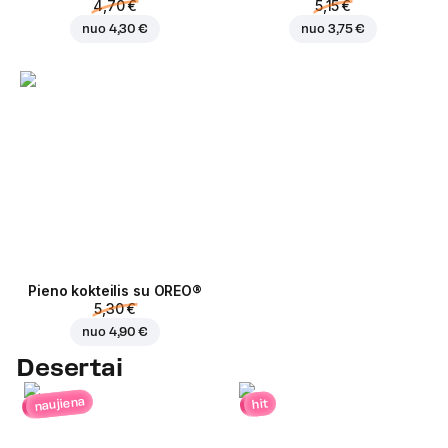
4,70 €
5,15 €
nuo
4,30 €
nuo
3,75 €
Pieno kokteilis su OREO®
5,30 €
nuo
4,90 €
Desertai
naujiena
hit