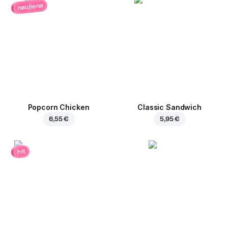
naujiena
Popcorn Chicken
Classic Sandwich
6,55 €
5,95 €
hit