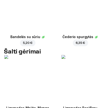
Bandelės su sūriu
Čederio spurgytės
5,20 €
6,35 €
Šalti gėrimai
Limonadas Mojito-Mango
Limonadas Pasiflorų