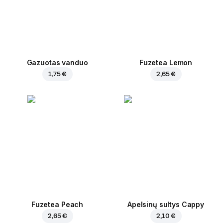
Gazuotas vanduo
Fuzetea Lemon
1,75 €
2,65 €
Fuzetea Peach
Apelsinų sultys Cappy
2,65 €
2,10 €