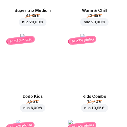
Super trio Medium
Warm & Chill
41,85 €
23,95 €
nuo
29,00 €
nuo
20,00 €
iki 23% pigiau
iki 27% pigiau
Dodo Kids
Kids Combo
7,85 €
14,70 €
nuo
6,00 €
nuo
10,95 €
iki 14% pigiau
iki 14% pigiau