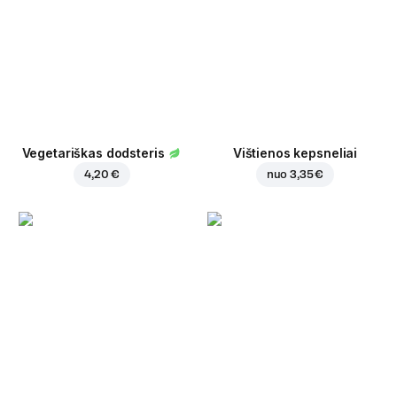
Vegetariškas dodsteris
Vištienos kepsneliai
4,20 €
nuo
3,35 €