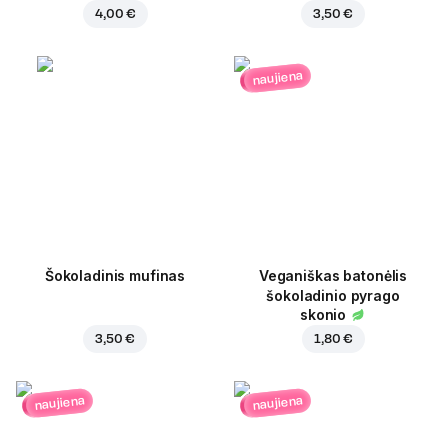
4,00 €
3,50 €
naujiena
Šokoladinis mufinas
Veganiškas batonėlis
šokoladinio pyrago
skonio
3,50 €
1,80 €
naujiena
naujiena