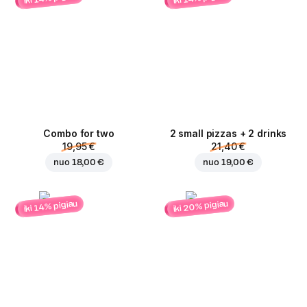
Combo for two
2 small pizzas + 2 drinks
19,95 €
21,40 €
nuo
18,00 €
nuo
19,00 €
iki 20% pigiau
iki 14% pigiau