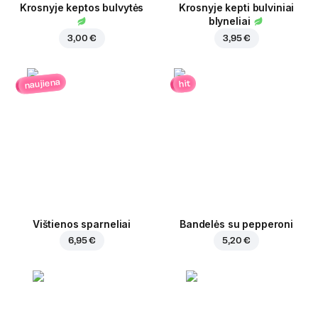
Krosnyje keptos bulvytės
Krosnyje kepti bulviniai
blyneliai
3,00 €
3,95 €
naujiena
hit
Vištienos sparneliai
Bandelės su pepperoni
6,95 €
5,20 €