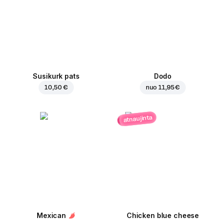
Susikurk pats
Dodo
10,50 €
nuo
11,95 €
atnaujinta
Mexican
Chicken blue cheese