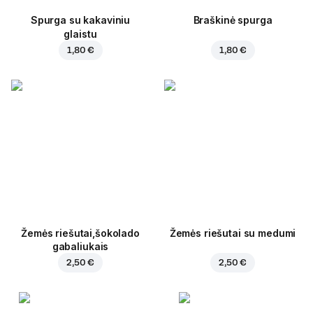
Spurga su kakaviniu
Braškinė spurga
glaistu
1,80 €
1,80 €
Žemės riešutai,šokolado
Žemės riešutai su medumi
gabaliukais
2,50 €
2,50 €