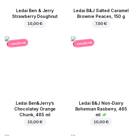
Ledai Ben & Jerry
Ledai B&J Salted Caramel
Strawberry Doughnut
Brownie Peaces, 150 g
10,00 €
7,50 €
naujiena
naujiena
Ledai Ben&Jerry’s
Ledai B&J Non-Dairy
Chocolatey Orange
Bohemian Rasberry, 465
Chunk, 465 ml
ml
10,00 €
10,00 €