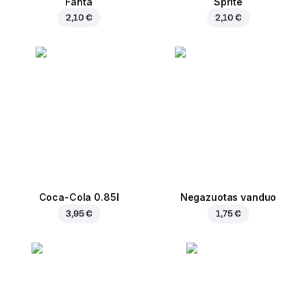
Fanta
Sprite
2,10 €
2,10 €
Coca-Cola 0.85l
Negazuotas vanduo
3,95 €
1,75 €