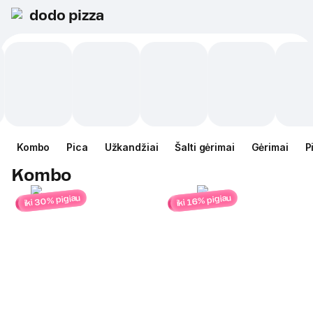
dodo pizza
Kombo
Pica
Užkandžiai
Šalti gėrimai
Gėrimai
P
Kombo
iki 30% pigiau
iki 16% pigiau