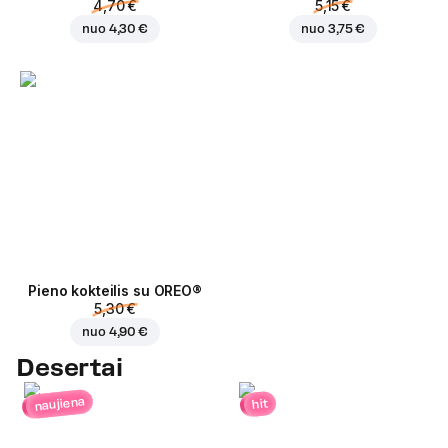
4,70 €
5,15 €
nuo
4,30 €
nuo
3,75 €
Pieno kokteilis su OREO®
5,30 €
nuo
4,90 €
Desertai
naujiena
hit