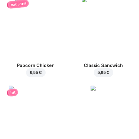
naujiena
Popcorn Chicken
Classic Sandwich
6,55 €
5,95 €
hit