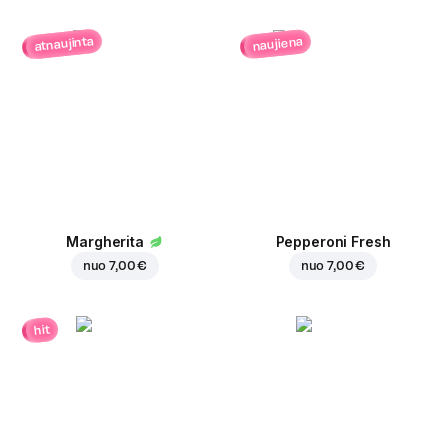
atnaujinta
naujiena
Margherita
Pepperoni Fresh
nuo
7,00 €
nuo
7,00 €
hit