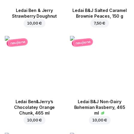
Ledai Ben & Jerry
Ledai B&J Salted Caramel
Strawberry Doughnut
Brownie Peaces, 150 g
10,00 €
7,50 €
naujiena
naujiena
Ledai Ben&Jerry’s
Ledai B&J Non-Dairy
Chocolatey Orange
Bohemian Rasberry, 465
Chunk, 465 ml
ml
10,00 €
10,00 €