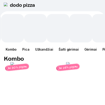
dodo pizza
Kombo
Pica
Užkandžiai
Šalti gėrimai
Gėrimai
P
Kombo
iki 30% pigiau
iki 16% pigiau