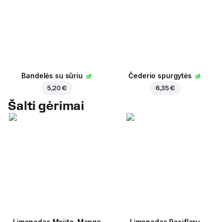
Bandelės su sūriu
Čederio spurgytės
5,20 €
6,35 €
Šalti gėrimai
Limonadas Mojito-Mango
Limonadas Pasiflorų