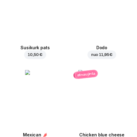
Susikurk pats
Dodo
10,50 €
nuo
11,95 €
atnaujinta
Mexican
Chicken blue cheese