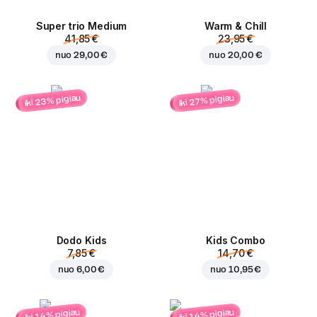
Super trio Medium
Warm & Chill
41,85 €
23,95 €
nuo
29,00 €
nuo
20,00 €
iki 23% pigiau
iki 27% pigiau
Dodo Kids
Kids Combo
7,85 €
14,70 €
nuo
6,00 €
nuo
10,95 €
iki 14% pigiau
iki 14% pigiau