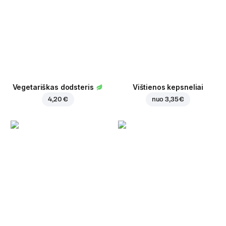
Vegetariškas dodsteris
Vištienos kepsneliai
4,20 €
nuo
3,35 €