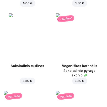
4,00 €
3,50 €
naujiena
Šokoladinis mufinas
Veganiškas batonėlis
šokoladinio pyrago
skonio
3,50 €
1,80 €
naujiena
naujiena