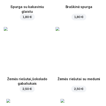
Spurga su kakaviniu
Braškinė spurga
glaistu
1,80 €
1,80 €
Žemės riešutai,šokolado
Žemės riešutai su medumi
gabaliukais
2,50 €
2,50 €