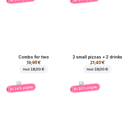
Combo for two
2 small pizzas + 2 drinks
19,95 €
21,40 €
nuo
18,00 €
nuo
19,00 €
iki 20% pigiau
iki 14% pigiau