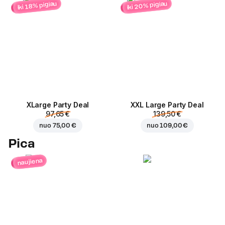
iki 20% pigiau
iki 18% pigiau
ХLarge Party Deal
XXL Large Party Deal
97,65 €
139,50 €
nuo
75,00 €
nuo
109,00 €
Pica
naujiena