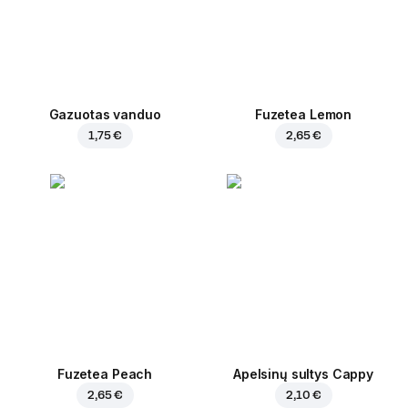
Gazuotas vanduo
Fuzetea Lemon
1,75 €
2,65 €
Fuzetea Peach
Apelsinų sultys Cappy
2,65 €
2,10 €