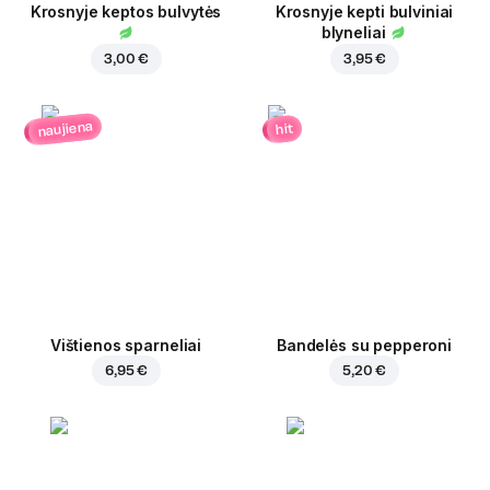
Krosnyje keptos bulvytės
Krosnyje kepti bulviniai
blyneliai
3,00 €
3,95 €
naujiena
hit
Vištienos sparneliai
Bandelės su pepperoni
6,95 €
5,20 €