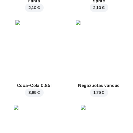
Fanta
Sprite
2,10 €
2,10 €
Coca-Cola 0.85l
Negazuotas vanduo
3,95 €
1,75 €