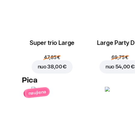
Super trio Large
Large Party D
47,85 €
69,75 €
nuo
38,00 €
nuo
54,00 €
Pica
naujiena