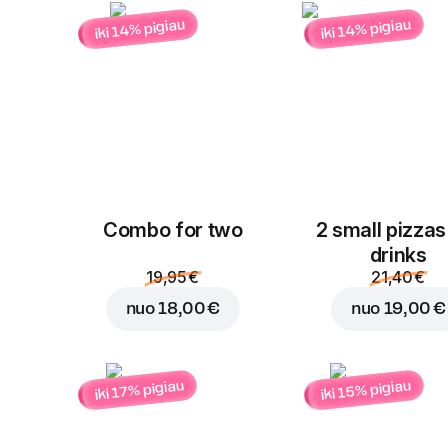
iki 14% pigiau
iki 14% pigiau
Combo for two
2 small pizzas
drinks
19,95 €
21,40 €
nuo
18,00 €
nuo
19,00 €
iki 15% pigiau
iki 17% pigiau