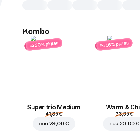
Kombo
iki 30% pigiau
iki 16% pigiau
Super trio Medium
Warm & Chil
41,85 €
23,95 €
nuo
29,00 €
nuo
20,00 €