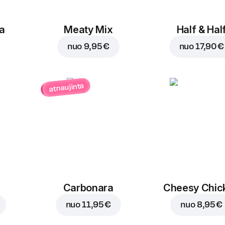
Cheesy Chicken
30 cm, tradicinė tešla, 
Sūrio ir vištienos mėgėj
a
Meaty Mix
Half & Hal
padažas, mocarela, dide
porcija ir dviguba pomid
nuo
9,95 €
nuo
17,90 €
Pakeist
Pakeisti
atnaujinta
Carbonara
Cheesy Chic
nuo
11,95 €
nuo
8,95 €