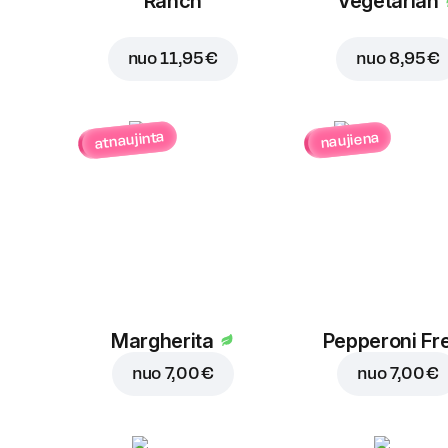
Ranch
Vegetarian
nuo
11,95 €
nuo
8,95 €
atnaujinta
naujiena
Margherita
Pepperoni Fr
nuo
7,00 €
nuo
7,00 €