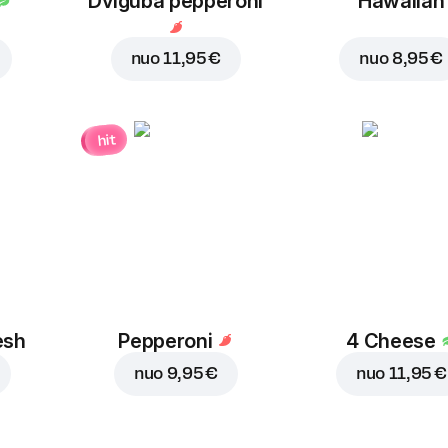
Dviguba pepperoni
Hawaiian
nuo
11,95 €
nuo
8,95 €
hit
esh
Pepperoni
4 Cheese
nuo
9,95 €
nuo
11,95 €