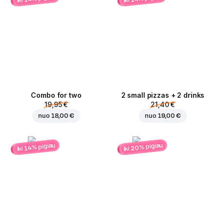
Combo for two
2 small pizzas + 2 drinks
19,95 €
21,40 €
nuo
18,00 €
nuo
19,00 €
iki 20% pigiau
iki 14% pigiau