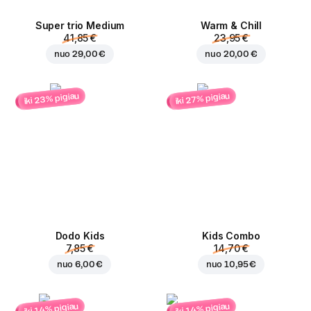
Super trio Medium
Warm & Chill
41,85 €
23,95 €
nuo
29,00 €
nuo
20,00 €
iki 23% pigiau
iki 27% pigiau
Dodo Kids
Kids Combo
7,85 €
14,70 €
nuo
6,00 €
nuo
10,95 €
iki 14% pigiau
iki 14% pigiau