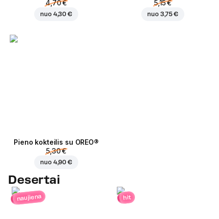
4,70 €
5,15 €
nuo
4,30 €
nuo
3,75 €
Pieno kokteilis su OREO®
5,30 €
nuo
4,90 €
Desertai
naujiena
hit