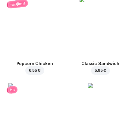
naujiena
Popcorn Chicken
Classic Sandwich
6,55 €
5,95 €
hit