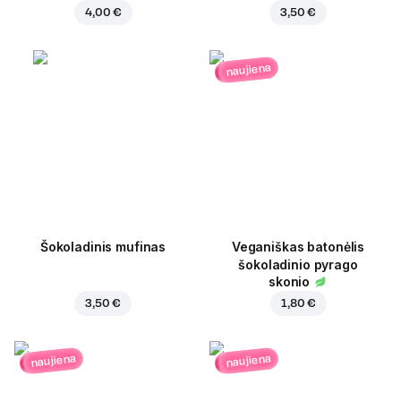
4,00 €
3,50 €
naujiena
Šokoladinis mufinas
Veganiškas batonėlis
šokoladinio pyrago
skonio
3,50 €
1,80 €
naujiena
naujiena