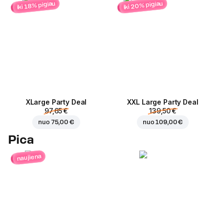
iki 20% pigiau
iki 18% pigiau
ХLarge Party Deal
XXL Large Party Deal
97,65 €
139,50 €
nuo
75,00 €
nuo
109,00 €
Pica
naujiena