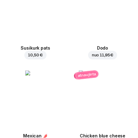
Susikurk pats
Dodo
10,50 €
nuo
11,95 €
atnaujinta
Mexican
Chicken blue cheese