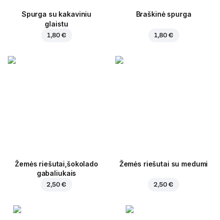
Spurga su kakaviniu
Braškinė spurga
glaistu
1,80 €
1,80 €
Žemės riešutai,šokolado
Žemės riešutai su medumi
gabaliukais
2,50 €
2,50 €