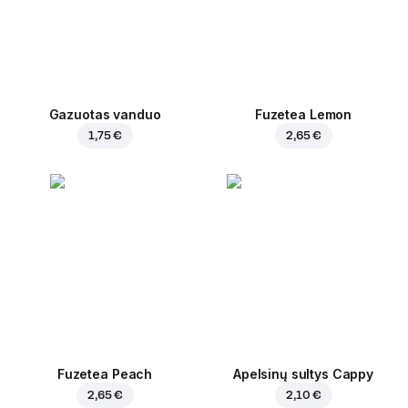
Gazuotas vanduo
Fuzetea Lemon
1,75 €
2,65 €
Fuzetea Peach
Apelsinų sultys Cappy
2,65 €
2,10 €