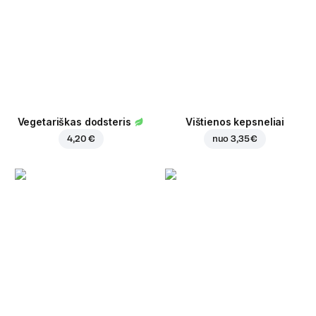
Vegetariškas dodsteris
Vištienos kepsneliai
4,20 €
nuo
3,35 €