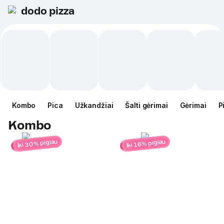
dodo pizza
Kombo
Pica
Užkandžiai
Šalti gėrimai
Gėrimai
P
Kombo
iki 30% pigiau
iki 16% pigiau