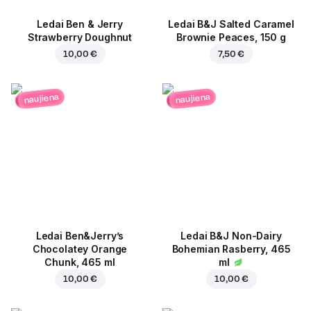
Ledai Ben & Jerry
Ledai B&J Salted Caramel
Strawberry Doughnut
Brownie Peaces, 150 g
10,00 €
7,50 €
naujiena
naujiena
Ledai Ben&Jerry’s
Ledai B&J Non-Dairy
Chocolatey Orange
Bohemian Rasberry, 465
Chunk, 465 ml
ml
10,00 €
10,00 €