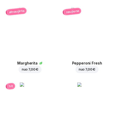
atnaujinta
naujiena
Margherita
Pepperoni Fresh
nuo
7,00 €
nuo
7,00 €
hit