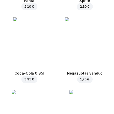
Fanta
Sprite
2,10 €
2,10 €
Coca-Cola 0.85l
Negazuotas vanduo
3,95 €
1,75 €