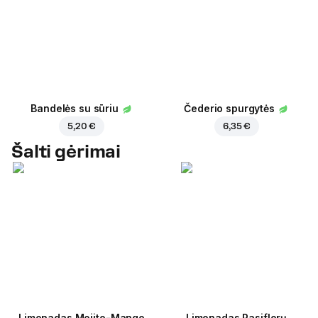
Bandelės su sūriu
Čederio spurgytės
5,20 €
6,35 €
Šalti gėrimai
Limonadas Mojito-Mango
Limonadas Pasiflorų