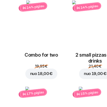
iki 14% pigiau
iki 14% pigiau
Combo for two
2 small pizzas
drinks
19,95 €
21,40 €
nuo
18,00 €
nuo
19,00 €
iki 15% pigiau
iki 17% pigiau