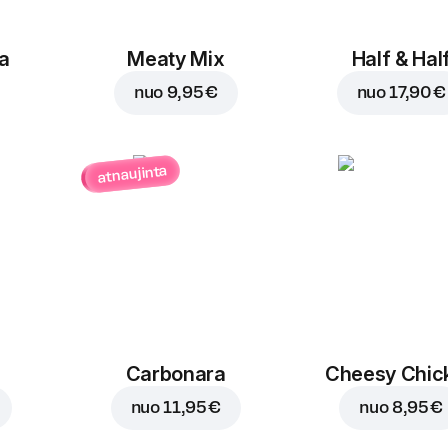
a
Meaty Mix
Half & Hal
nuo
9,95 €
nuo
17,90 €
atnaujinta
Carbonara
Cheesy Chic
nuo
11,95 €
nuo
8,95 €