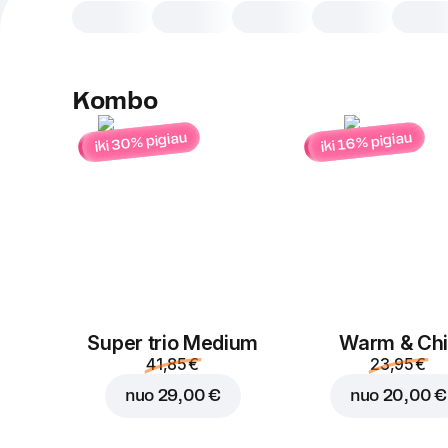
Kombo
iki 30% pigiau
iki 16% pigiau
Super trio Medium
Warm & Chil
41,85 €
23,95 €
nuo
29,00 €
nuo
20,00 €