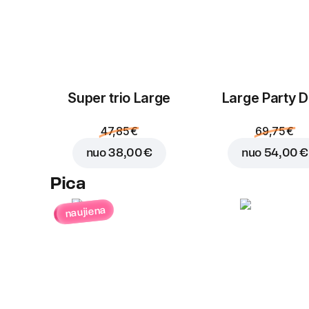
Super trio Large
Large Party D
47,85 €
69,75 €
nuo
38,00 €
nuo
54,00 €
Pica
naujiena