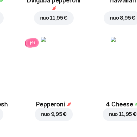
Dviguba pepperoni
Hawaiian
nuo
11,95 €
nuo
8,95 €
hit
esh
Pepperoni
4 Cheese
nuo
9,95 €
nuo
11,95 €