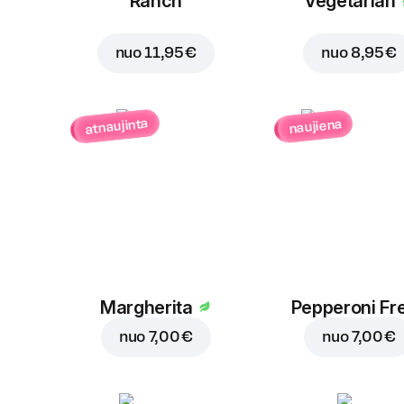
Ranch
Vegetarian
nuo
11,95 €
nuo
8,95 €
atnaujinta
naujiena
Margherita
Pepperoni Fr
nuo
7,00 €
nuo
7,00 €