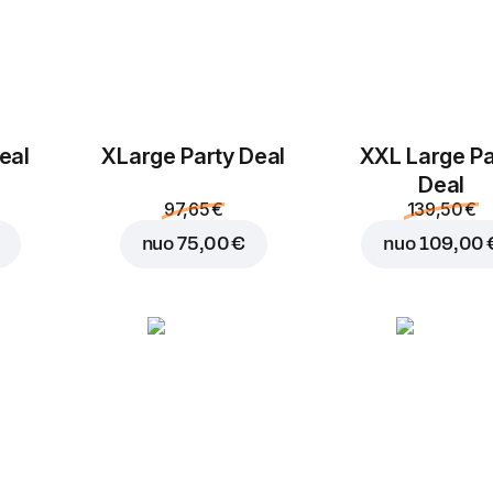
eal
ХLarge Party Deal
XXL Large Pa
Deal
97,65 €
139,50 €
nuo
75,00 €
nuo
109,00 