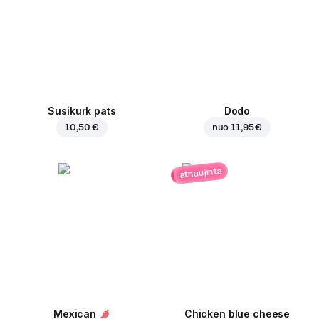
Susikurk pats
Dodo
10,50 €
nuo
11,95 €
atnaujinta
Mexican
Chicken blue cheese