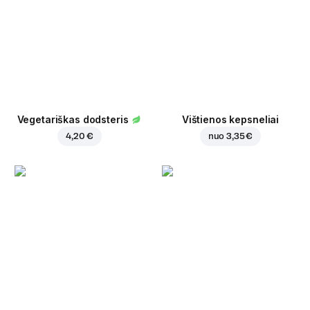
Vegetariškas dodsteris
Vištienos kepsneliai
4,20 €
nuo
3,35 €