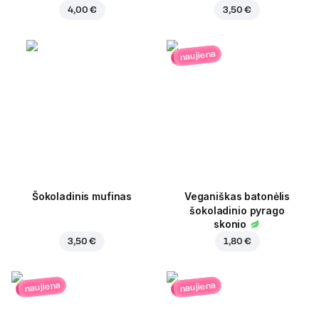
4,00 €
3,50 €
naujiena
Šokoladinis mufinas
Veganiškas batonėlis
šokoladinio pyrago
skonio
3,50 €
1,80 €
naujiena
naujiena