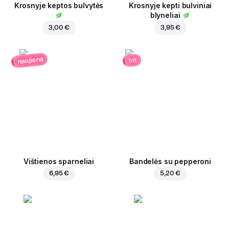
Krosnyje keptos bulvytės
Krosnyje kepti bulviniai
blyneliai
3,00 €
3,95 €
naujiena
hit
Vištienos sparneliai
Bandelės su pepperoni
6,95 €
5,20 €