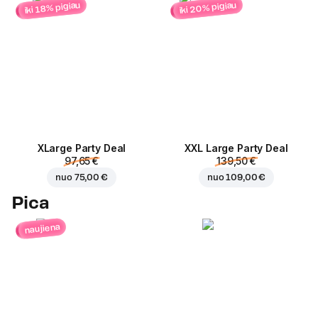
iki 20% pigiau
iki 18% pigiau
ХLarge Party Deal
XXL Large Party Deal
97,65 €
139,50 €
nuo
75,00 €
nuo
109,00 €
Pica
naujiena