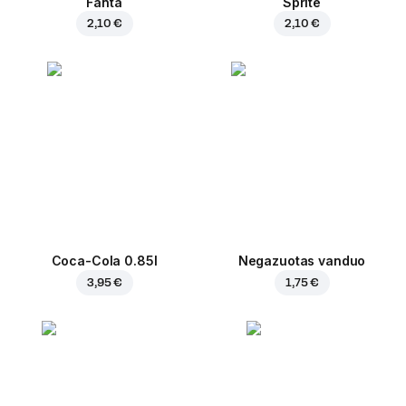
Fanta
Sprite
2,10 €
2,10 €
Coca-Cola 0.85l
Negazuotas vanduo
3,95 €
1,75 €