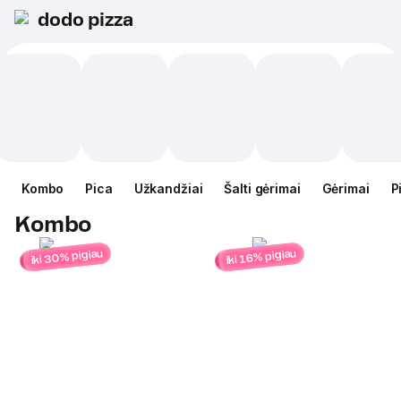
dodo pizza
Kombo
Pica
Užkandžiai
Šalti gėrimai
Gėrimai
P
Kombo
iki 30% pigiau
iki 16% pigiau