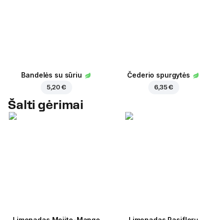
Bandelės su sūriu
Čederio spurgytės
5,20 €
6,35 €
Šalti gėrimai
Limonadas Mojito-Mango
Limonadas Pasiflorų