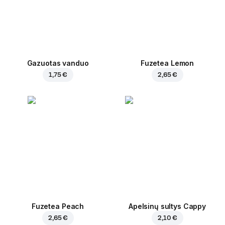
Gazuotas vanduo
Fuzetea Lemon
1,75 €
2,65 €
Fuzetea Peach
Apelsinų sultys Cappy
2,65 €
2,10 €