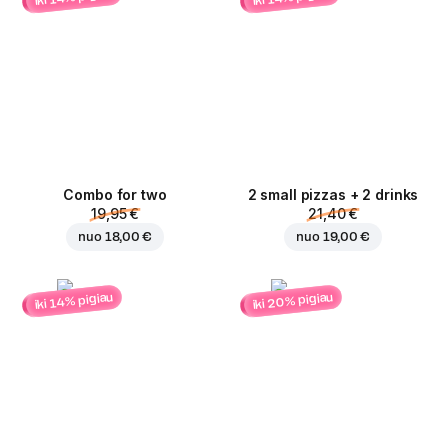
Combo for two
2 small pizzas + 2 drinks
19,95 €
21,40 €
nuo
18,00 €
nuo
19,00 €
iki 20% pigiau
iki 14% pigiau