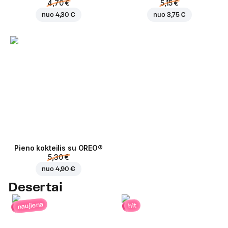
4,70 €
5,15 €
nuo
4,30 €
nuo
3,75 €
Pieno kokteilis su OREO®
5,30 €
nuo
4,90 €
Desertai
naujiena
hit