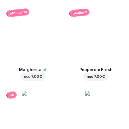
atnaujinta
naujiena
Margherita
Pepperoni Fresh
nuo
7,00 €
nuo
7,00 €
hit