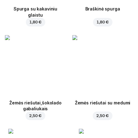
Spurga su kakaviniu
Braškinė spurga
glaistu
1,80 €
1,80 €
Žemės riešutai,šokolado
Žemės riešutai su medumi
gabaliukais
2,50 €
2,50 €