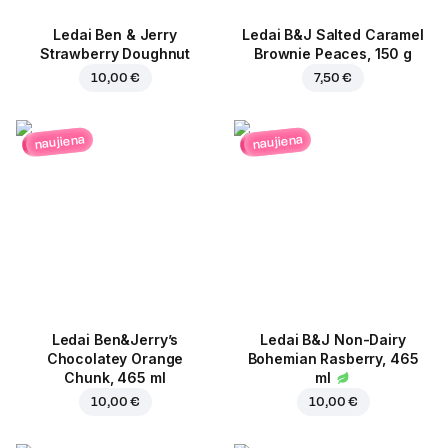
Ledai Ben & Jerry
Ledai B&J Salted Caramel
Strawberry Doughnut
Brownie Peaces, 150 g
10,00 €
7,50 €
naujiena
naujiena
Ledai Ben&Jerry’s
Ledai B&J Non-Dairy
Chocolatey Orange
Bohemian Rasberry, 465
Chunk, 465 ml
ml
10,00 €
10,00 €