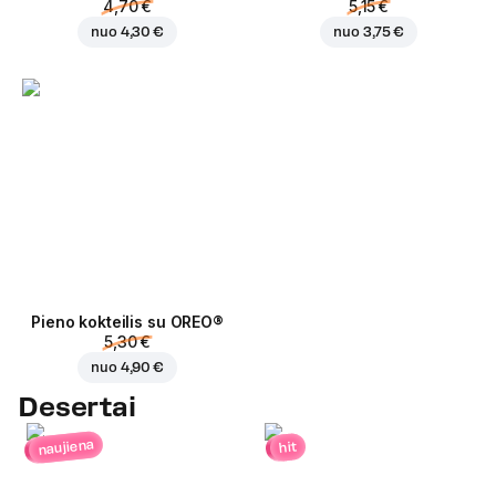
4,70 €
5,15 €
nuo
4,30 €
nuo
3,75 €
Pieno kokteilis su OREO®
5,30 €
nuo
4,90 €
Desertai
naujiena
hit