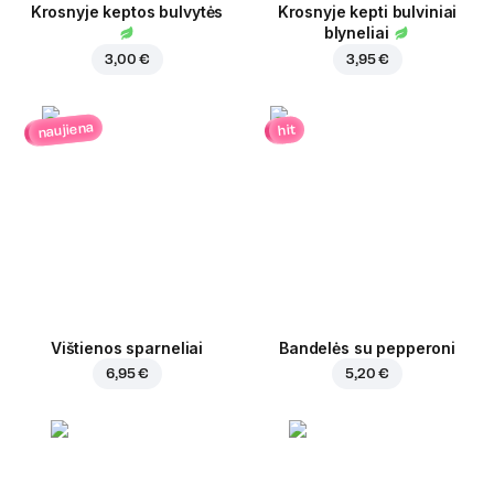
Krosnyje keptos bulvytės
Krosnyje kepti bulviniai
blyneliai
3,00 €
3,95 €
naujiena
hit
Vištienos sparneliai
Bandelės su pepperoni
6,95 €
5,20 €