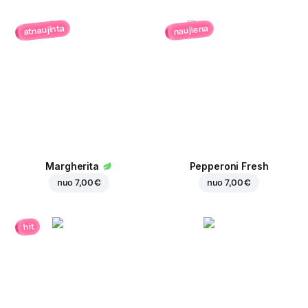
atnaujinta
naujiena
Margherita
Pepperoni Fresh
nuo
7,00 €
nuo
7,00 €
hit