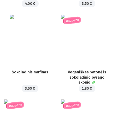
4,00 €
3,50 €
naujiena
Šokoladinis mufinas
Veganiškas batonėlis
šokoladinio pyrago
skonio
3,50 €
1,80 €
naujiena
naujiena