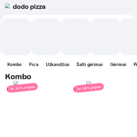
dodo pizza
Kombo
Pica
Užkandžiai
Šalti gėrimai
Gėrimai
P
Kombo
iki 30% pigiau
iki 16% pigiau