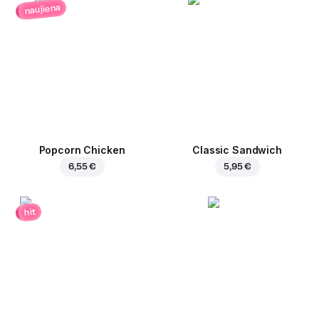
naujiena
Popcorn Chicken
Classic Sandwich
6,55 €
5,95 €
hit