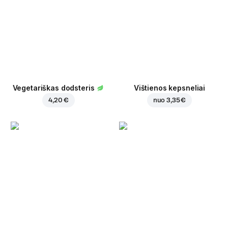
Vegetariškas dodsteris
Vištienos kepsneliai
4,20 €
nuo
3,35 €