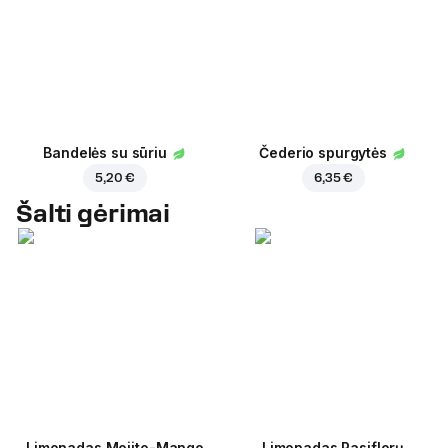
Bandelės su sūriu
Čederio spurgytės
5,20 €
6,35 €
Šalti gėrimai
Limonadas Mojito-Mango
Limonadas Pasiflorų