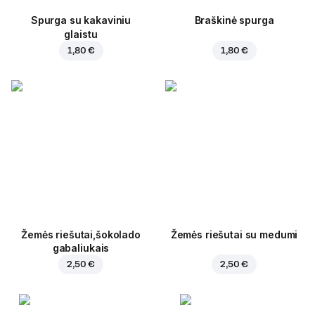
Spurga su kakaviniu
Braškinė spurga
glaistu
1,80 €
1,80 €
Žemės riešutai,šokolado
Žemės riešutai su medumi
gabaliukais
2,50 €
2,50 €