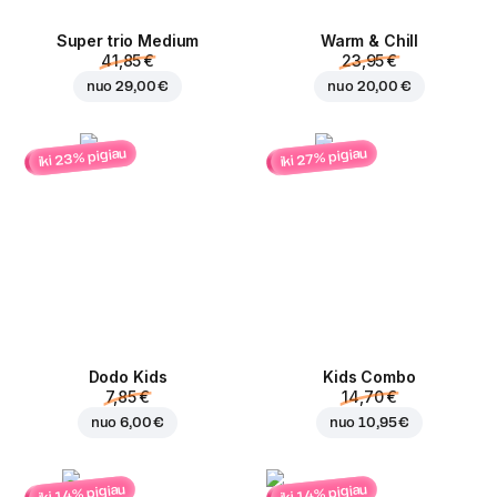
Super trio Medium
Warm & Chill
41,85 €
23,95 €
nuo
29,00 €
nuo
20,00 €
iki 23% pigiau
iki 27% pigiau
Dodo Kids
Kids Combo
7,85 €
14,70 €
nuo
6,00 €
nuo
10,95 €
iki 14% pigiau
iki 14% pigiau