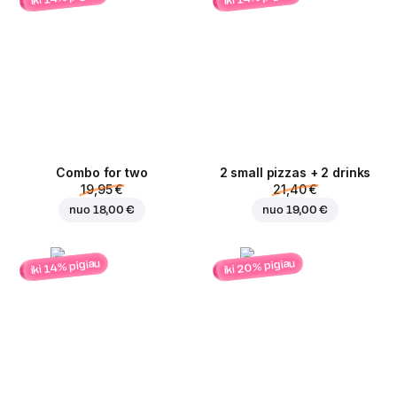
Combo for two
2 small pizzas + 2 drinks
19,95 €
21,40 €
nuo
18,00 €
nuo
19,00 €
iki 20% pigiau
iki 14% pigiau