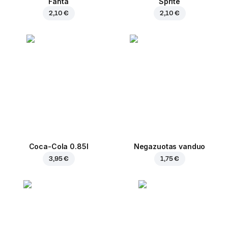
Fanta
Sprite
2,10 €
2,10 €
Coca-Cola 0.85l
Negazuotas vanduo
3,95 €
1,75 €