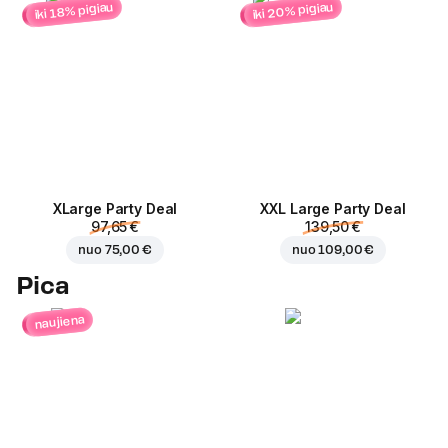
iki 20% pigiau
iki 18% pigiau
ХLarge Party Deal
XXL Large Party Deal
97,65 €
139,50 €
nuo
75,00 €
nuo
109,00 €
Pica
naujiena