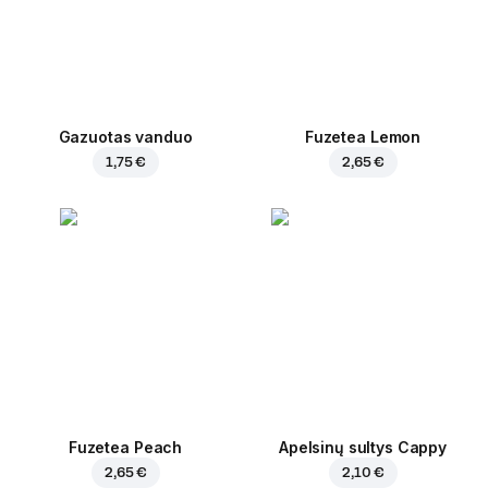
Gazuotas vanduo
Fuzetea Lemon
1,75 €
2,65 €
Fuzetea Peach
Apelsinų sultys Cappy
2,65 €
2,10 €