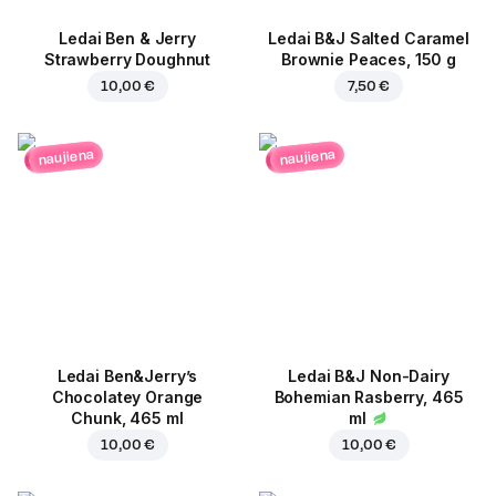
Ledai Ben & Jerry
Ledai B&J Salted Caramel
Strawberry Doughnut
Brownie Peaces, 150 g
10,00 €
7,50 €
naujiena
naujiena
Ledai Ben&Jerry’s
Ledai B&J Non-Dairy
Chocolatey Orange
Bohemian Rasberry, 465
Chunk, 465 ml
ml
10,00 €
10,00 €