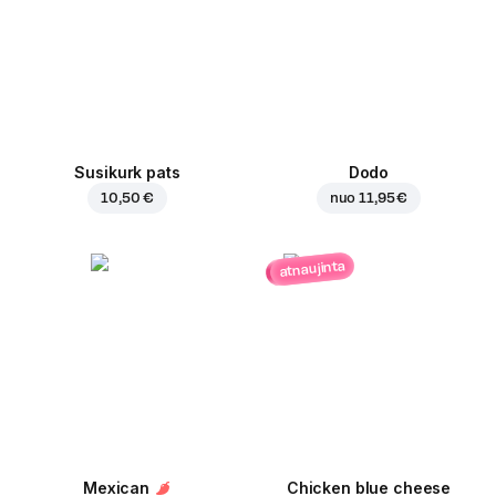
Susikurk pats
Dodo
10,50 €
nuo
11,95 €
atnaujinta
Mexican
Chicken blue cheese