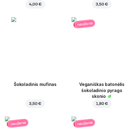
4,00 €
3,50 €
naujiena
Šokoladinis mufinas
Veganiškas batonėlis
šokoladinio pyrago
skonio
3,50 €
1,80 €
naujiena
naujiena