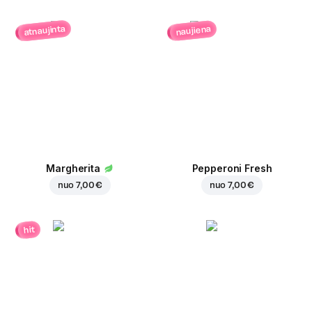
atnaujinta
naujiena
Margherita
Pepperoni Fresh
nuo
7,00 €
nuo
7,00 €
hit