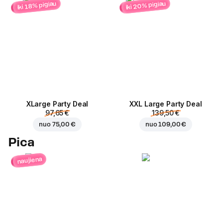
iki 20% pigiau
iki 18% pigiau
ХLarge Party Deal
XXL Large Party Deal
97,65 €
139,50 €
nuo
75,00 €
nuo
109,00 €
Pica
naujiena