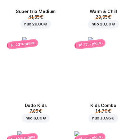
Super trio Medium
Warm & Chill
41,85 €
23,95 €
nuo
29,00 €
nuo
20,00 €
iki 23% pigiau
iki 27% pigiau
Dodo Kids
Kids Combo
7,85 €
14,70 €
nuo
6,00 €
nuo
10,95 €
iki 14% pigiau
iki 14% pigiau