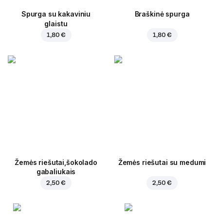
Spurga su kakaviniu
Braškinė spurga
glaistu
1,80 €
1,80 €
Žemės riešutai,šokolado
Žemės riešutai su medumi
gabaliukais
2,50 €
2,50 €