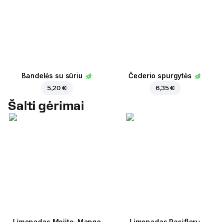
Bandelės su sūriu
Čederio spurgytės
5,20 €
6,35 €
Šalti gėrimai
Limonadas Mojito-Mango
Limonadas Pasiflorų