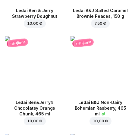
Ledai Ben & Jerry
Ledai B&J Salted Caramel
Strawberry Doughnut
Brownie Peaces, 150 g
10,00 €
7,50 €
naujiena
naujiena
Ledai Ben&Jerry’s
Ledai B&J Non-Dairy
Chocolatey Orange
Bohemian Rasberry, 465
Chunk, 465 ml
ml
10,00 €
10,00 €