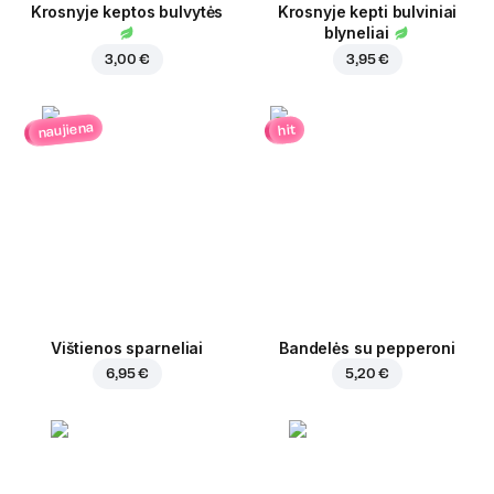
Krosnyje keptos bulvytės
Krosnyje kepti bulviniai
blyneliai
3,00 €
3,95 €
naujiena
hit
Vištienos sparneliai
Bandelės su pepperoni
6,95 €
5,20 €