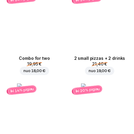
Combo for two
2 small pizzas + 2 drinks
19,95 €
21,40 €
nuo
18,00 €
nuo
19,00 €
iki 20% pigiau
iki 14% pigiau