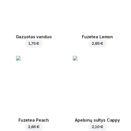
Gazuotas vanduo
Fuzetea Lemon
1,75 €
2,65 €
Fuzetea Peach
Apelsinų sultys Cappy
2,65 €
2,10 €