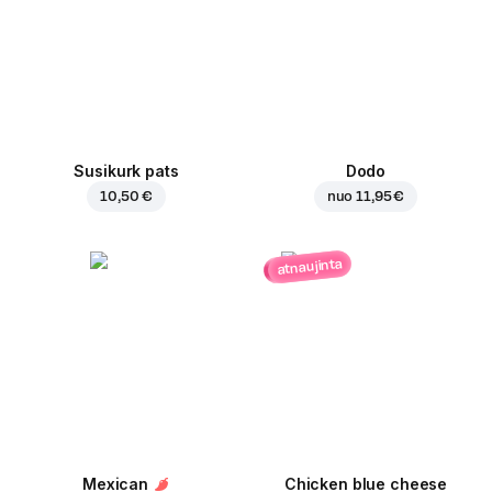
Susikurk pats
Dodo
10,50 €
nuo
11,95 €
atnaujinta
Mexican
Chicken blue cheese