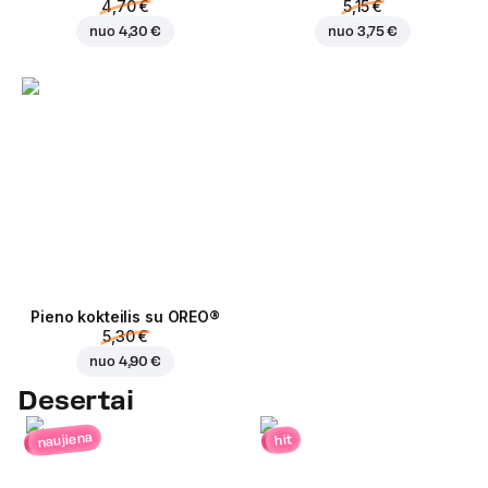
4,70 €
5,15 €
nuo
4,30 €
nuo
3,75 €
Pieno kokteilis su OREO®
5,30 €
nuo
4,90 €
Desertai
naujiena
hit