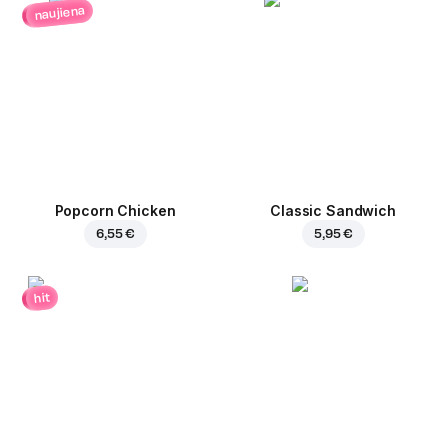
naujiena
Popcorn Chicken
Classic Sandwich
6,55 €
5,95 €
hit