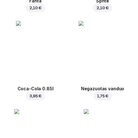
Fanta
Sprite
2,10 €
2,10 €
Coca-Cola 0.85l
Negazuotas vanduo
3,95 €
1,75 €