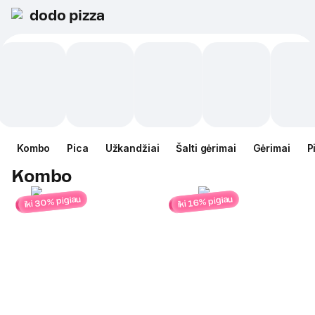
dodo pizza
Kombo
Pica
Užkandžiai
Šalti gėrimai
Gėrimai
P
Kombo
iki 30% pigiau
iki 16% pigiau