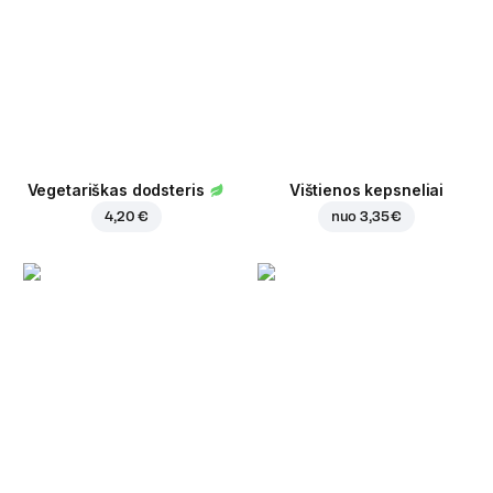
Vegetariškas dodsteris
Vištienos kepsneliai
4,20 €
nuo
3,35 €