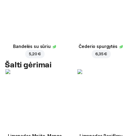
Bandelės su sūriu
Čederio spurgytės
5,20 €
6,35 €
Šalti gėrimai
Limonadas Mojito-Mango
Limonadas Pasiflorų