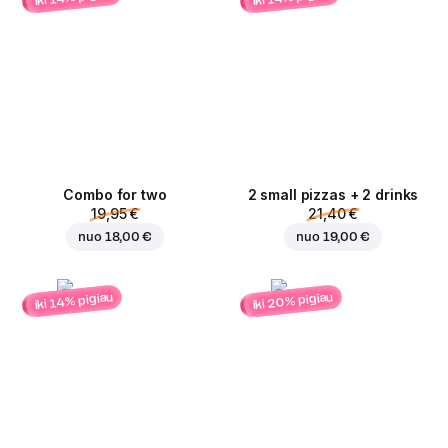
Combo for two
2 small pizzas + 2 drinks
19,95 €
21,40 €
nuo
18,00 €
nuo
19,00 €
iki 20% pigiau
iki 14% pigiau