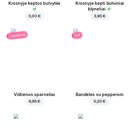
Krosnyje keptos bulvytės
Krosnyje kepti bulviniai
blyneliai
3,00 €
3,95 €
naujiena
hit
Vištienos sparneliai
Bandelės su pepperoni
6,95 €
5,20 €