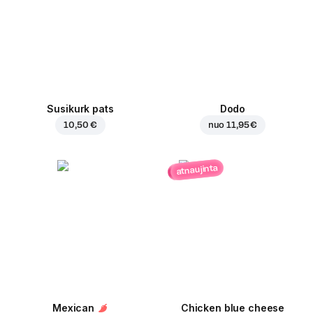
Susikurk pats
Dodo
10,50 €
nuo
11,95 €
atnaujinta
Mexican
Chicken blue cheese