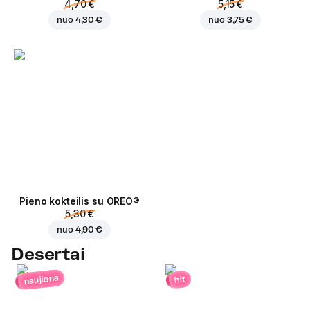
4,70 €
5,15 €
nuo
4,30 €
nuo
3,75 €
Pieno kokteilis su OREO®
5,30 €
nuo
4,90 €
Desertai
naujiena
hit