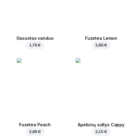
Gazuotas vanduo
Fuzetea Lemon
1,75 €
2,65 €
Fuzetea Peach
Apelsinų sultys Cappy
2,65 €
2,10 €