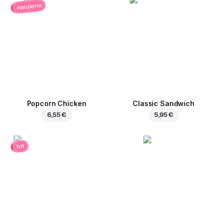
naujiena
Popcorn Chicken
Classic Sandwich
6,55 €
5,95 €
hit