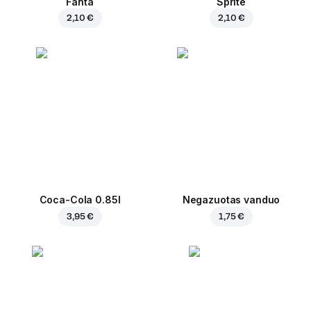
Fanta
Sprite
2,10 €
2,10 €
Coca-Cola 0.85l
Negazuotas vanduo
3,95 €
1,75 €