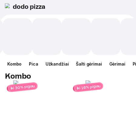
dodo pizza
Kombo
Pica
Užkandžiai
Šalti gėrimai
Gėrimai
P
Kombo
iki 30% pigiau
iki 16% pigiau