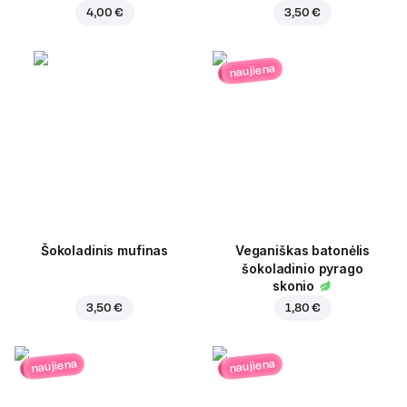
4,00 €
3,50 €
naujiena
Šokoladinis mufinas
Veganiškas batonėlis
šokoladinio pyrago
skonio
3,50 €
1,80 €
naujiena
naujiena