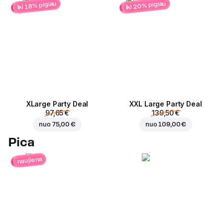
iki 20% pigiau
iki 18% pigiau
ХLarge Party Deal
XXL Large Party Deal
97,65 €
139,50 €
nuo
75,00 €
nuo
109,00 €
Pica
naujiena