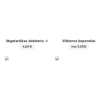
Vegetariškas dodsteris
Vištienos kepsneliai
4,20 €
nuo
3,35 €