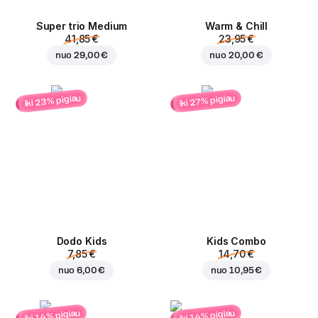
Super trio Medium
Warm & Chill
41,85 €
23,95 €
nuo
29,00 €
nuo
20,00 €
iki 23% pigiau
iki 27% pigiau
Dodo Kids
Kids Combo
7,85 €
14,70 €
nuo
6,00 €
nuo
10,95 €
iki 14% pigiau
iki 14% pigiau