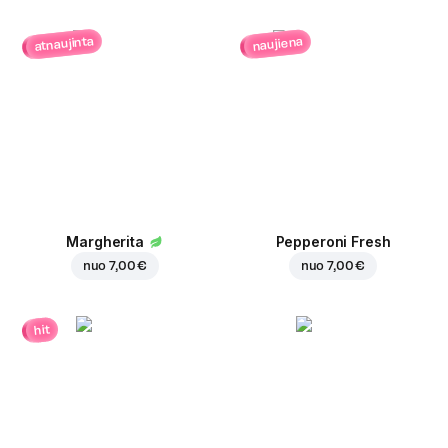
atnaujinta
naujiena
Margherita
Pepperoni Fresh
nuo
7,00 €
nuo
7,00 €
hit