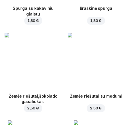
Spurga su kakaviniu
Braškinė spurga
glaistu
1,80 €
1,80 €
Žemės riešutai,šokolado
Žemės riešutai su medumi
gabaliukais
2,50 €
2,50 €