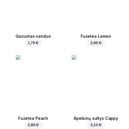
Gazuotas vanduo
Fuzetea Lemon
1,75 €
2,65 €
Fuzetea Peach
Apelsinų sultys Cappy
2,65 €
2,10 €