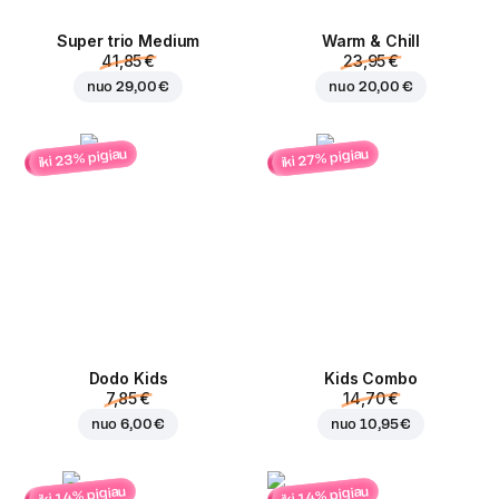
Super trio Medium
Warm & Chill
41,85 €
23,95 €
nuo
29,00 €
nuo
20,00 €
iki 23% pigiau
iki 27% pigiau
Dodo Kids
Kids Combo
7,85 €
14,70 €
nuo
6,00 €
nuo
10,95 €
iki 14% pigiau
iki 14% pigiau