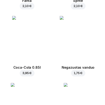
Fanta
Sprite
2,10 €
2,10 €
Coca-Cola 0.85l
Negazuotas vanduo
3,95 €
1,75 €