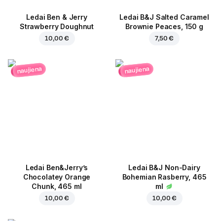
Ledai Ben & Jerry
Ledai B&J Salted Caramel
Strawberry Doughnut
Brownie Peaces, 150 g
10,00 €
7,50 €
naujiena
naujiena
Ledai Ben&Jerry’s
Ledai B&J Non-Dairy
Chocolatey Orange
Bohemian Rasberry, 465
Chunk, 465 ml
ml
10,00 €
10,00 €