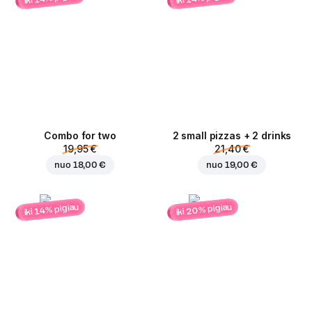
Combo for two
2 small pizzas + 2 drinks
19,95 €
21,40 €
nuo
18,00 €
nuo
19,00 €
iki 20% pigiau
iki 14% pigiau