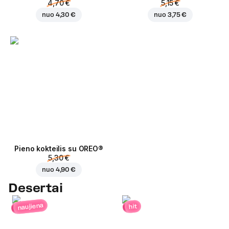
4,70 €
5,15 €
nuo
4,30 €
nuo
3,75 €
Pieno kokteilis su OREO®
5,30 €
nuo
4,90 €
Desertai
naujiena
hit