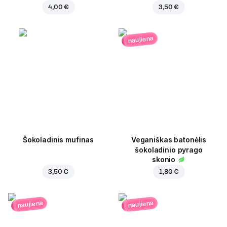
4,00 €
3,50 €
naujiena
Šokoladinis mufinas
Veganiškas batonėlis
šokoladinio pyrago
skonio
3,50 €
1,80 €
naujiena
naujiena