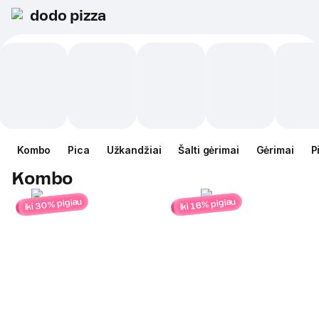
dodo pizza
Kombo
Pica
Užkandžiai
Šalti gėrimai
Gėrimai
P
Kombo
iki 30% pigiau
iki 16% pigiau