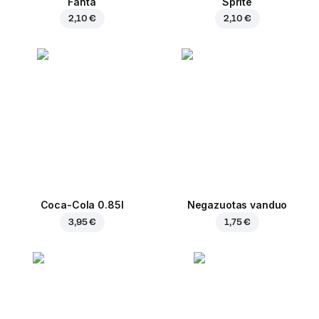
Fanta
Sprite
2,10 €
2,10 €
Coca-Cola 0.85l
Negazuotas vanduo
3,95 €
1,75 €