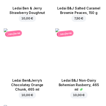
Ledai Ben & Jerry
Ledai B&J Salted Caramel
Strawberry Doughnut
Brownie Peaces, 150 g
10,00 €
7,50 €
naujiena
naujiena
Ledai Ben&Jerry’s
Ledai B&J Non-Dairy
Chocolatey Orange
Bohemian Rasberry, 465
Chunk, 465 ml
ml
10,00 €
10,00 €