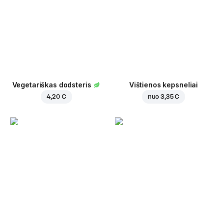
Vegetariškas dodsteris
Vištienos kepsneliai
4,20 €
nuo
3,35 €