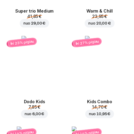
Super trio Medium
Warm & Chill
41,85 €
23,95 €
nuo
29,00 €
nuo
20,00 €
iki 23% pigiau
iki 27% pigiau
Dodo Kids
Kids Combo
7,85 €
14,70 €
nuo
6,00 €
nuo
10,95 €
iki 14% pigiau
iki 14% pigiau