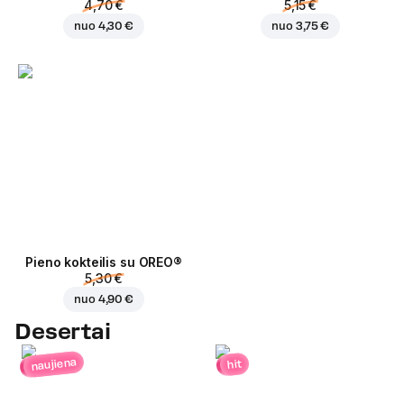
4,70 €
5,15 €
nuo
4,30 €
nuo
3,75 €
Pieno kokteilis su OREO®
5,30 €
nuo
4,90 €
Desertai
naujiena
hit