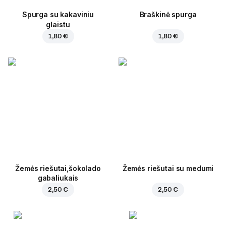
Spurga su kakaviniu
Braškinė spurga
glaistu
1,80 €
1,80 €
Žemės riešutai,šokolado
Žemės riešutai su medumi
gabaliukais
2,50 €
2,50 €