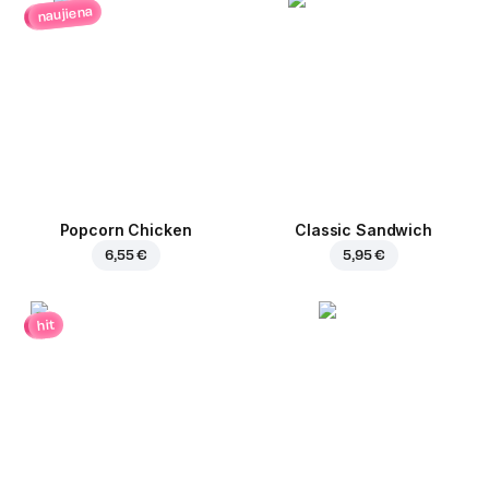
naujiena
Popcorn Chicken
Classic Sandwich
6,55 €
5,95 €
hit