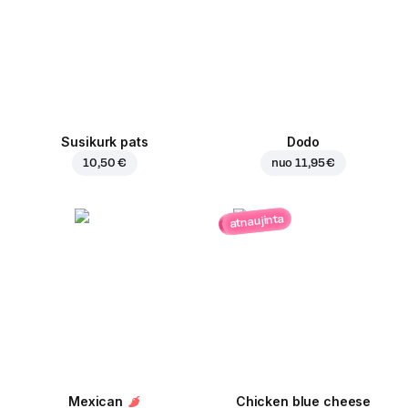
Susikurk pats
Dodo
10,50 €
nuo
11,95 €
atnaujinta
Mexican
Chicken blue cheese