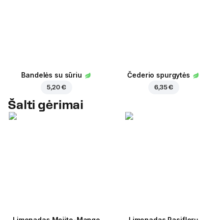
Bandelės su sūriu
Čederio spurgytės
5,20 €
6,35 €
Šalti gėrimai
Limonadas Mojito-Mango
Limonadas Pasiflorų