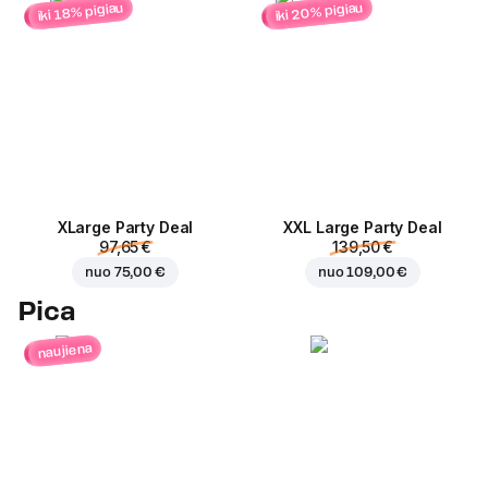
iki 20% pigiau
iki 18% pigiau
ХLarge Party Deal
XXL Large Party Deal
97,65 €
139,50 €
nuo
75,00 €
nuo
109,00 €
Pica
naujiena