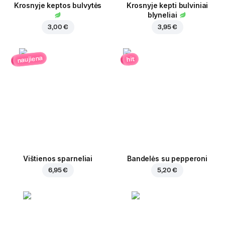
Krosnyje keptos bulvytės
Krosnyje kepti bulviniai
blyneliai
3,00 €
3,95 €
naujiena
hit
Vištienos sparneliai
Bandelės su pepperoni
6,95 €
5,20 €