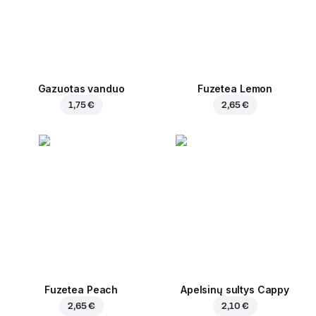
Gazuotas vanduo
Fuzetea Lemon
1,75 €
2,65 €
Fuzetea Peach
Apelsinų sultys Cappy
2,65 €
2,10 €