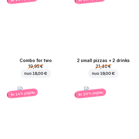
Combo for two
2 small pizzas + 2 drinks
19,95 €
21,40 €
nuo
18,00 €
nuo
19,00 €
iki 20% pigiau
iki 14% pigiau