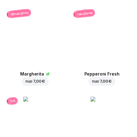
atnaujinta
naujiena
Margherita
Pepperoni Fresh
nuo
7,00 €
nuo
7,00 €
hit