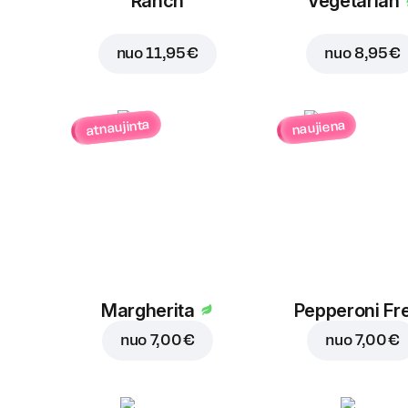
Ranch
Vegetarian
nuo
11,95 €
nuo
8,95 €
atnaujinta
naujiena
Margherita
Pepperoni Fr
nuo
7,00 €
nuo
7,00 €