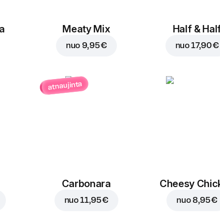
a
Meaty Mix
Half & Hal
nuo
9,95 €
nuo
17,90 €
atnaujinta
Carbonara
Cheesy Chic
nuo
11,95 €
nuo
8,95 €