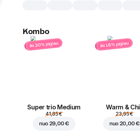
Kombo
iki 30% pigiau
iki 16% pigiau
Super trio Medium
Warm & Chil
41,85 €
23,95 €
nuo
29,00 €
nuo
20,00 €