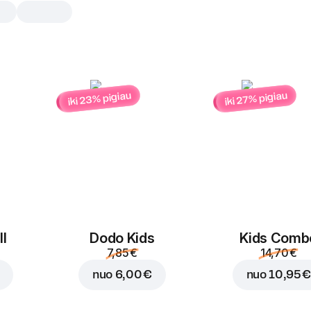
iki 23% pigiau
iki 27% pigiau
Obuolių sultys Cappy
0,3 l
Obuolių sultys iš koncentruotų obuoli
0,3 l
l
Dodo Kids
Kids Comb
7,85 €
14,70 €
nuo
6,00 €
nuo
10,95 €