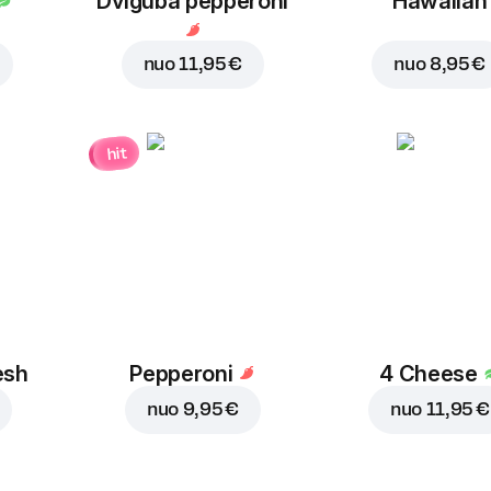
Dviguba pepperoni
Hawaiian
nuo
11,95 €
nuo
8,95 €
hit
esh
Pepperoni
4 Cheese
nuo
9,95 €
nuo
11,95 €