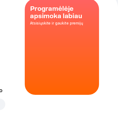
Programėlėje
apsimoka labiau
Atsisiųskite ir gaukite premijų
ų sulčių.
o