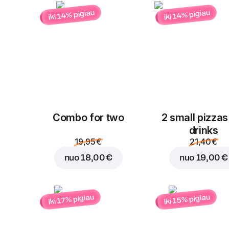
iki 14% pigiau
iki 14% pigiau
Combo for two
2 small pizzas
drinks
19,95 €
21,40 €
nuo
18,00 €
nuo
19,00 €
iki 15% pigiau
iki 17% pigiau