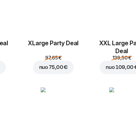
eal
ХLarge Party Deal
XXL Large Pa
Deal
97,65 €
139,50 €
nuo
75,00 €
nuo
109,00 