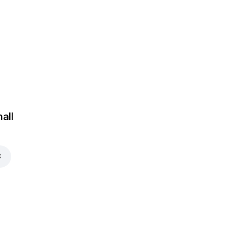
 €
all
€