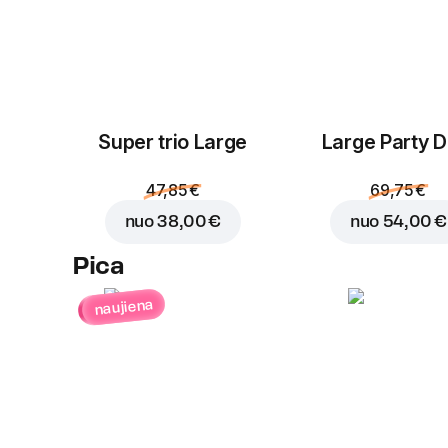
Super trio Large
Large Party D
47,85 €
69,75 €
nuo
38,00 €
nuo
54,00 €
Pica
naujiena