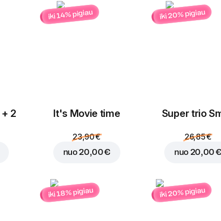
iki 20% pigiau
iki 14% pigiau
Įdėti į krepšelį už
2,10
 + 2
It's Movie time
Super trio Sm
23,90 €
26,85 €
nuo
20,00 €
nuo
20,00 
iki 20% pigiau
iki 18% pigiau