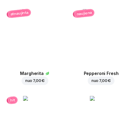
atnaujinta
naujiena
Margherita
Pepperoni Fresh
nuo
7,00 €
nuo
7,00 €
hit