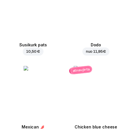
Susikurk pats
Dodo
10,50 €
nuo
11,95 €
atnaujinta
Mexican
Chicken blue cheese