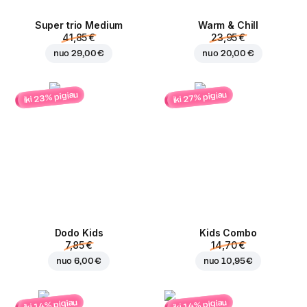
Super trio Medium
Warm & Chill
41,85 €
23,95 €
nuo
29,00 €
nuo
20,00 €
iki 23% pigiau
iki 27% pigiau
Dodo Kids
Kids Combo
7,85 €
14,70 €
nuo
6,00 €
nuo
10,95 €
iki 14% pigiau
iki 14% pigiau