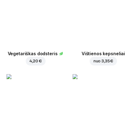
Vegetariškas dodsteris
Vištienos kepsneliai
4,20 €
nuo
3,35 €