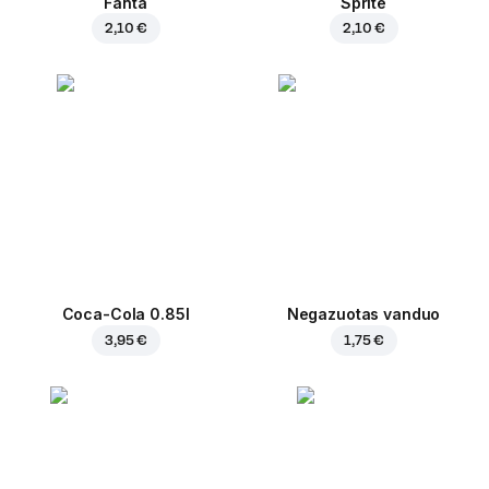
Fanta
Sprite
2,10 €
2,10 €
Coca-Cola 0.85l
Negazuotas vanduo
3,95 €
1,75 €