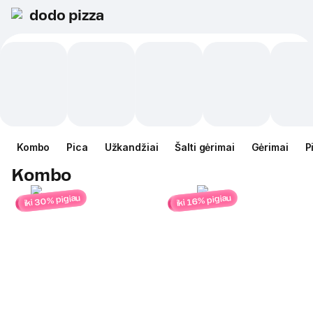
dodo pizza
Kombo
Pica
Užkandžiai
Šalti gėrimai
Gėrimai
P
Kombo
iki 30% pigiau
iki 16% pigiau