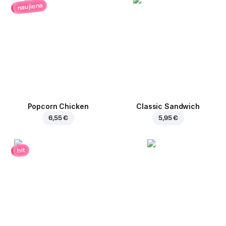
naujiena
Popcorn Chicken
Classic Sandwich
6,55 €
5,95 €
hit