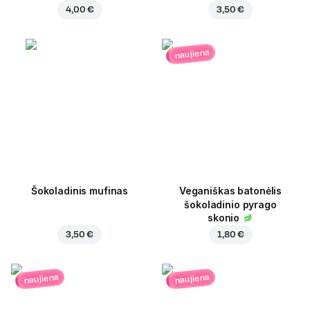
4,00 €
3,50 €
naujiena
Šokoladinis mufinas
Veganiškas batonėlis
šokoladinio pyrago
skonio
3,50 €
1,80 €
naujiena
naujiena