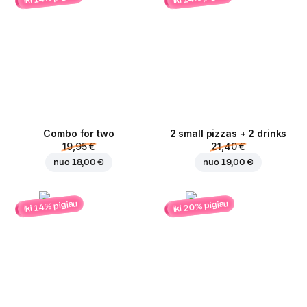
Combo for two
2 small pizzas + 2 drinks
19,95 €
21,40 €
nuo
18,00 €
nuo
19,00 €
iki 20% pigiau
iki 14% pigiau