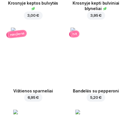
Krosnyje keptos bulvytės
Krosnyje kepti bulviniai
blyneliai
3,00 €
3,95 €
naujiena
hit
Vištienos sparneliai
Bandelės su pepperoni
6,95 €
5,20 €