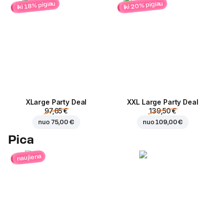
iki 20% pigiau
iki 18% pigiau
ХLarge Party Deal
XXL Large Party Deal
97,65 €
139,50 €
nuo
75,00 €
nuo
109,00 €
Pica
naujiena