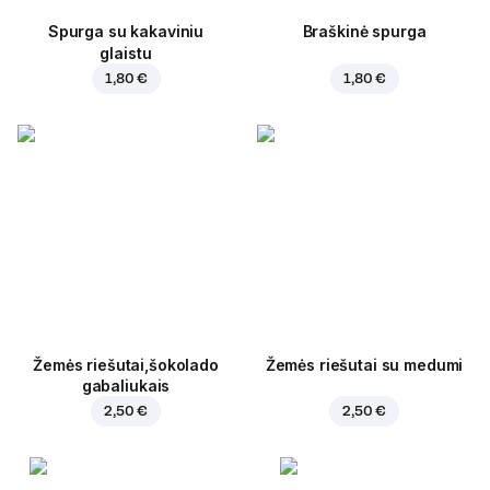
Spurga su kakaviniu
Braškinė spurga
glaistu
1,80 €
1,80 €
Žemės riešutai,šokolado
Žemės riešutai su medumi
gabaliukais
2,50 €
2,50 €