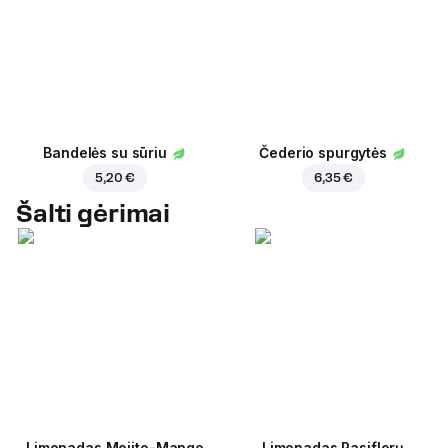
Bandelės su sūriu
Čederio spurgytės
5,20 €
6,35 €
Šalti gėrimai
Limonadas Mojito-Mango
Limonadas Pasiflorų