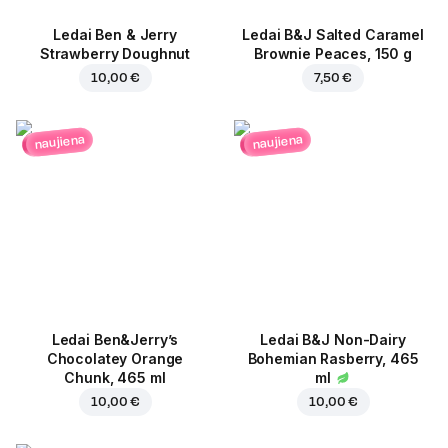
Ledai Ben & Jerry
Ledai B&J Salted Caramel
Strawberry Doughnut
Brownie Peaces, 150 g
10,00 €
7,50 €
naujiena
naujiena
Ledai Ben&Jerry’s
Ledai B&J Non-Dairy
Chocolatey Orange
Bohemian Rasberry, 465
Chunk, 465 ml
ml
10,00 €
10,00 €