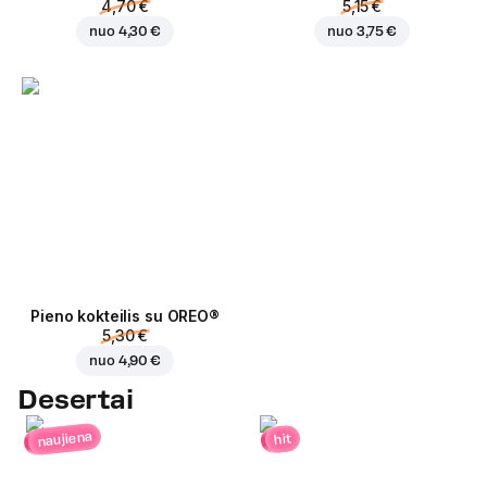
4,70 €
5,15 €
nuo
4,30 €
nuo
3,75 €
Pieno kokteilis su OREO®
5,30 €
nuo
4,90 €
Desertai
naujiena
hit