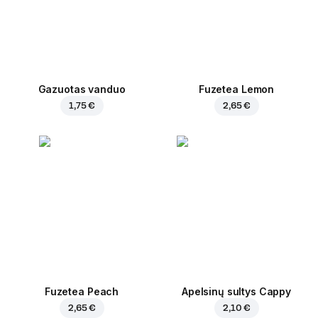
Gazuotas vanduo
Fuzetea Lemon
1,75 €
2,65 €
Fuzetea Peach
Apelsinų sultys Cappy
2,65 €
2,10 €