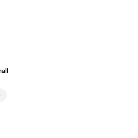
 €
all
€