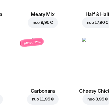
a
Meaty Mix
Half & Hal
nuo
9,95 €
nuo
17,90 €
atnaujinta
Carbonara
Cheesy Chic
nuo
11,95 €
nuo
8,95 €