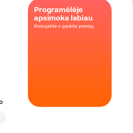
Programėlėje
apsimoka labiau
Atsisiųskite ir gaukite premijų
lado
o