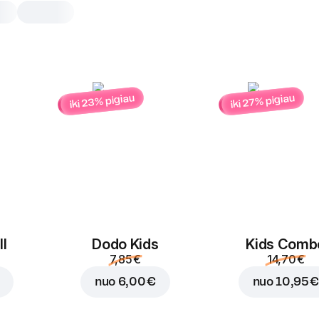
iki 23% pigiau
iki 27% pigiau
Žemės riešutai,šoko
gabaliukais
1 vnt, 60 g
1 vnt
l
Dodo Kids
Kids Comb
7,85 €
14,70 €
nuo
6,00 €
nuo
10,95 €