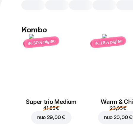
Kombo
iki 30% pigiau
iki 16% pigiau
Super trio Medium
Warm & Chil
41,85 €
23,95 €
nuo
29,00 €
nuo
20,00 €