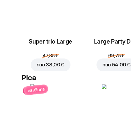
Super trio Large
Large Party D
47,85 €
69,75 €
nuo
38,00 €
nuo
54,00 €
Pica
naujiena