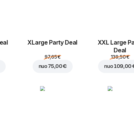
eal
ХLarge Party Deal
XXL Large Pa
Deal
97,65 €
139,50 €
nuo
75,00 €
nuo
109,00 