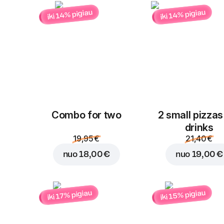
iki 14% pigiau
iki 14% pigiau
Combo for two
2 small pizzas
drinks
19,95 €
21,40 €
nuo
18,00 €
nuo
19,00 €
iki 15% pigiau
iki 17% pigiau