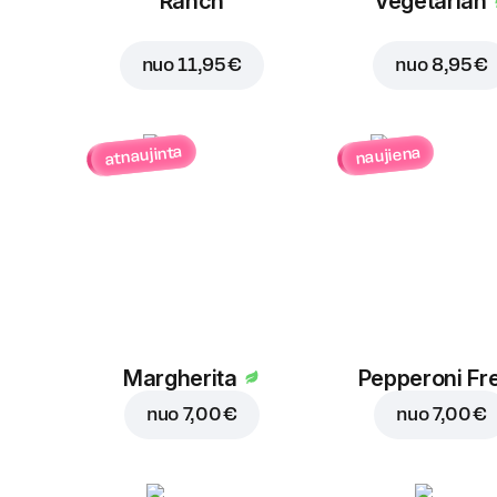
Ranch
Vegetarian
nuo
11,95 €
nuo
8,95 €
atnaujinta
naujiena
Margherita
Pepperoni Fr
nuo
7,00 €
nuo
7,00 €