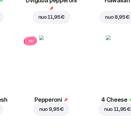
Dviguba pepperoni
Hawaiian
nuo
11,95 €
nuo
8,95 €
hit
esh
Pepperoni
4 Cheese
nuo
9,95 €
nuo
11,95 €