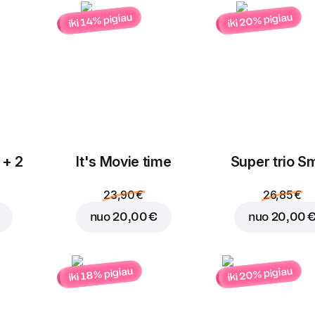
iki 20% pigiau
iki 14% pigiau
Įdėti į krepšelį už
2,50
 + 2
It's Movie time
Super trio Sm
23,90 €
26,85 €
nuo
20,00 €
nuo
20,00 
iki 20% pigiau
iki 18% pigiau