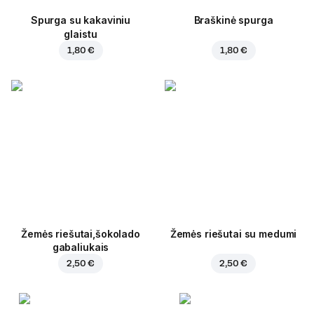
Spurga su kakaviniu
Braškinė spurga
glaistu
1,80 €
1,80 €
Žemės riešutai,šokolado
Žemės riešutai su medumi
gabaliukais
2,50 €
2,50 €