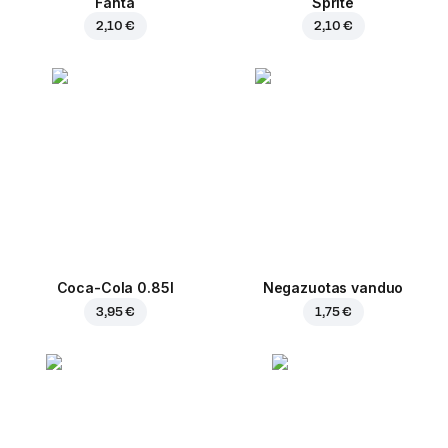
Fanta
Sprite
2,10 €
2,10 €
Coca-Cola 0.85l
Negazuotas vanduo
3,95 €
1,75 €