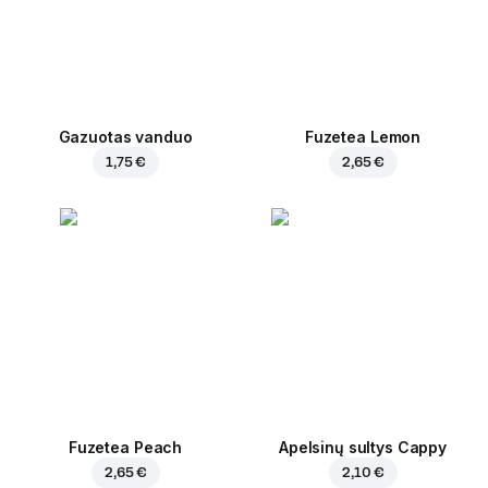
Gazuotas vanduo
Fuzetea Lemon
1,75 €
2,65 €
Fuzetea Peach
Apelsinų sultys Cappy
2,65 €
2,10 €