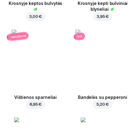
Krosnyje keptos bulvytės
Krosnyje kepti bulviniai
blyneliai
3,00 €
3,95 €
naujiena
hit
Vištienos sparneliai
Bandelės su pepperoni
6,95 €
5,20 €