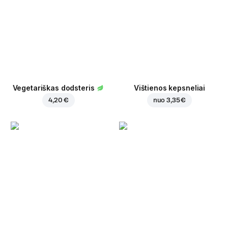
Vegetariškas dodsteris
Vištienos kepsneliai
4,20 €
nuo
3,35 €