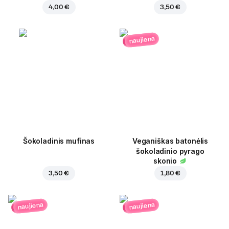
4,00 €
3,50 €
naujiena
Šokoladinis mufinas
Veganiškas batonėlis
šokoladinio pyrago
skonio
3,50 €
1,80 €
naujiena
naujiena