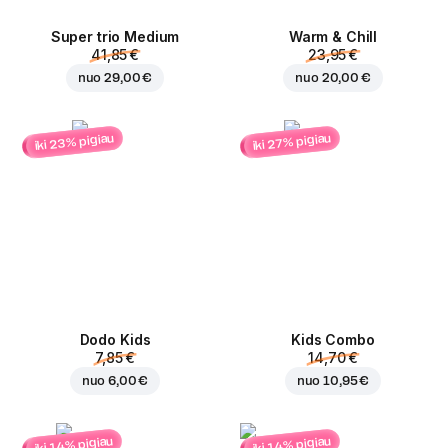
Super trio Medium
Warm & Chill
41,85 €
23,95 €
nuo
29,00 €
nuo
20,00 €
iki 23% pigiau
iki 27% pigiau
Dodo Kids
Kids Combo
7,85 €
14,70 €
nuo
6,00 €
nuo
10,95 €
iki 14% pigiau
iki 14% pigiau