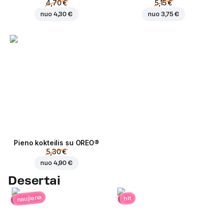
4,70 €
5,15 €
nuo
4,30 €
nuo
3,75 €
Pieno kokteilis su OREO®
5,30 €
nuo
4,90 €
Desertai
naujiena
hit