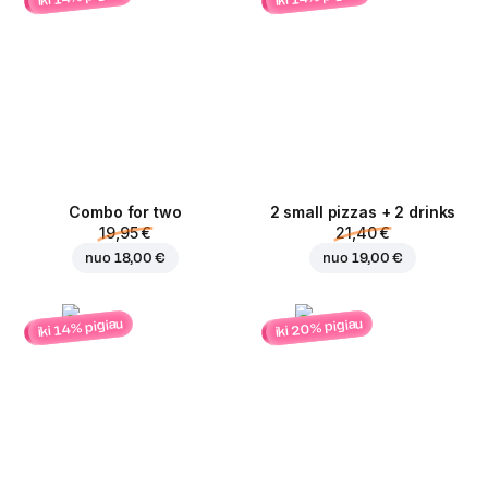
Combo for two
2 small pizzas + 2 drinks
19,95 €
21,40 €
nuo
18,00 €
nuo
19,00 €
iki 20% pigiau
iki 14% pigiau