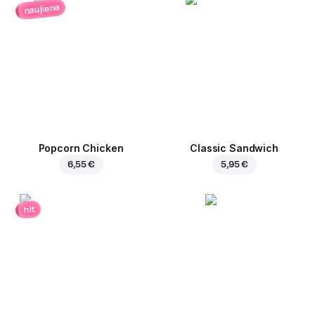
naujiena
Popcorn Chicken
Classic Sandwich
6,55 €
5,95 €
hit