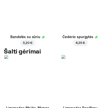
Bandelės su sūriu
Čederio spurgytės
5,20 €
6,35 €
Šalti gėrimai
Limonadas Mojito-Mango
Limonadas Pasiflorų