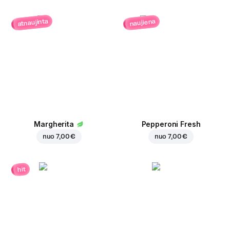
atnaujinta
naujiena
Margherita
Pepperoni Fresh
nuo
7,00 €
nuo
7,00 €
hit