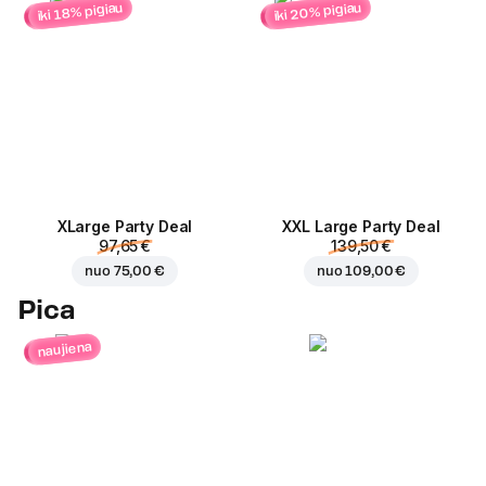
iki 20% pigiau
iki 18% pigiau
ХLarge Party Deal
XXL Large Party Deal
97,65 €
139,50 €
nuo
75,00 €
nuo
109,00 €
Pica
naujiena