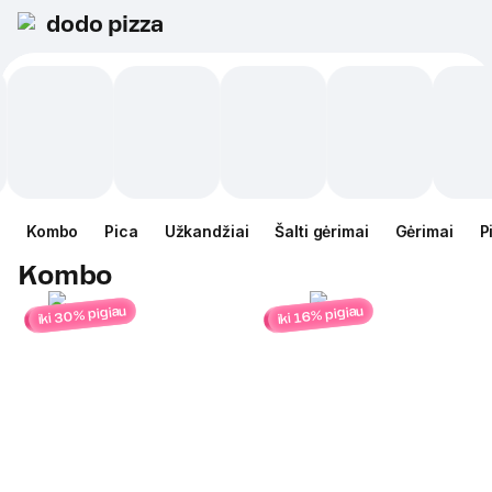
dodo pizza
Kombo
Pica
Užkandžiai
Šalti gėrimai
Gėrimai
P
Kombo
iki 30% pigiau
iki 16% pigiau