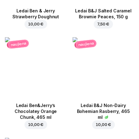
Ledai Ben & Jerry
Ledai B&J Salted Caramel
Strawberry Doughnut
Brownie Peaces, 150 g
10,00 €
7,50 €
naujiena
naujiena
Ledai Ben&Jerry’s
Ledai B&J Non-Dairy
Chocolatey Orange
Bohemian Rasberry, 465
Chunk, 465 ml
ml
10,00 €
10,00 €