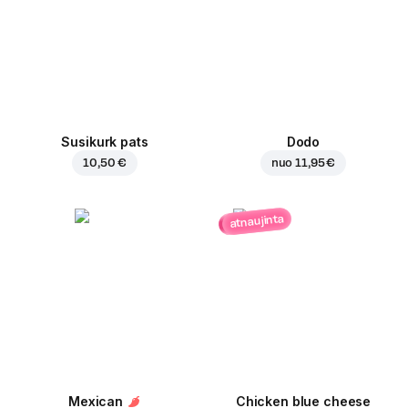
Susikurk pats
Dodo
10,50 €
nuo
11,95 €
atnaujinta
Mexican
Chicken blue cheese