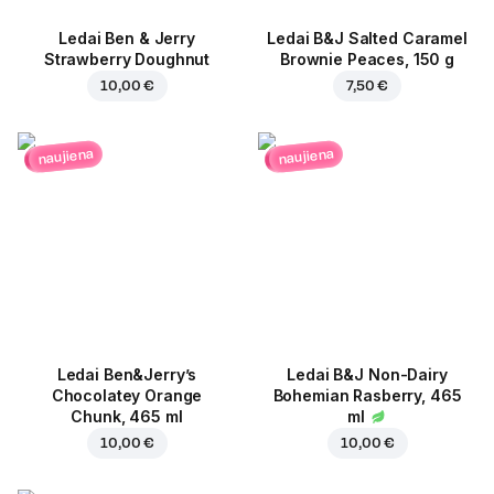
Ledai Ben & Jerry
Ledai B&J Salted Caramel
Strawberry Doughnut
Brownie Peaces, 150 g
10,00 €
7,50 €
naujiena
naujiena
Ledai Ben&Jerry’s
Ledai B&J Non-Dairy
Chocolatey Orange
Bohemian Rasberry, 465
Chunk, 465 ml
ml
10,00 €
10,00 €