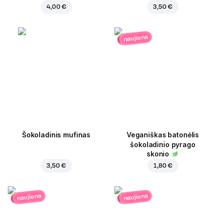
4,00 €
3,50 €
naujiena
Šokoladinis mufinas
Veganiškas batonėlis
šokoladinio pyrago
skonio
3,50 €
1,80 €
naujiena
naujiena