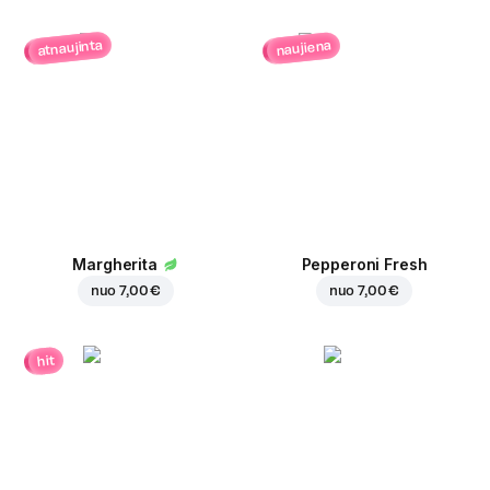
atnaujinta
naujiena
Margherita
Pepperoni Fresh
nuo
7,00 €
nuo
7,00 €
hit