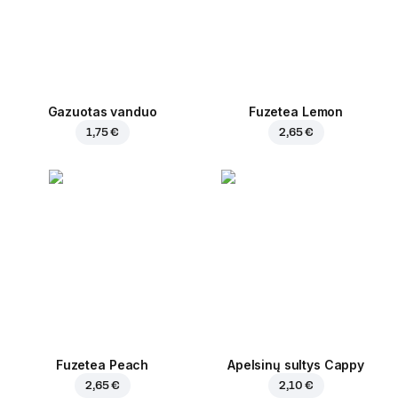
Gazuotas vanduo
Fuzetea Lemon
1,75 €
2,65 €
Fuzetea Peach
Apelsinų sultys Cappy
2,65 €
2,10 €