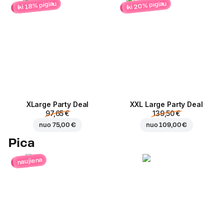
iki 20% pigiau
iki 18% pigiau
ХLarge Party Deal
XXL Large Party Deal
97,65 €
139,50 €
nuo
75,00 €
nuo
109,00 €
Pica
naujiena