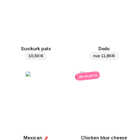
Susikurk pats
Dodo
10,50 €
nuo
11,95 €
atnaujinta
Mexican
Chicken blue cheese