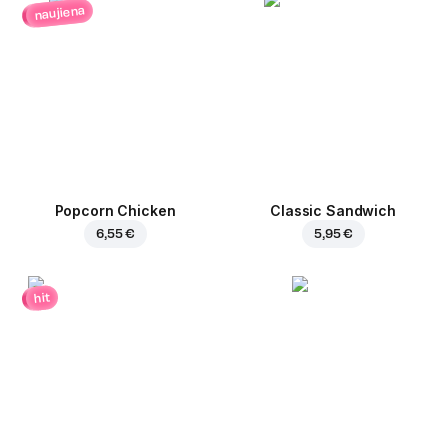
naujiena
Popcorn Chicken
Classic Sandwich
6,55 €
5,95 €
hit