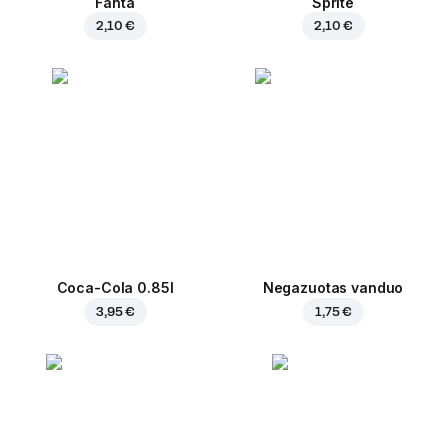
Fanta
Sprite
2,10 €
2,10 €
Coca-Cola 0.85l
Negazuotas vanduo
3,95 €
1,75 €