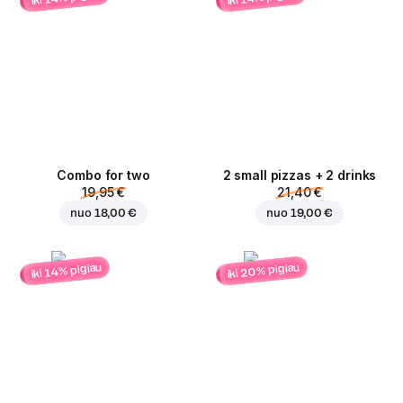
Combo for two
2 small pizzas + 2 drinks
19,95 €
21,40 €
nuo
18,00 €
nuo
19,00 €
iki 20% pigiau
iki 14% pigiau