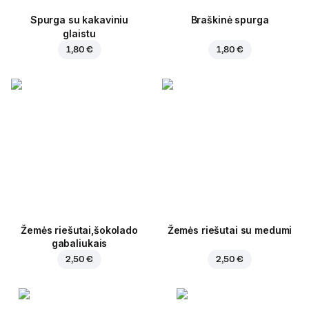
Spurga su kakaviniu
Braškinė spurga
glaistu
1,80 €
1,80 €
Žemės riešutai,šokolado
Žemės riešutai su medumi
gabaliukais
2,50 €
2,50 €