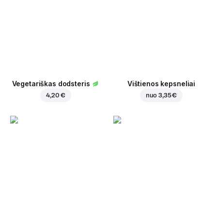
Vegetariškas dodsteris
Vištienos kepsneliai
4,20 €
nuo
3,35 €