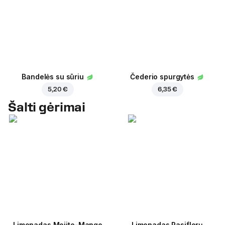
Bandelės su sūriu
Čederio spurgytės
5,20 €
6,35 €
Šalti gėrimai
Limonadas Mojito-Mango
Limonadas Pasiflorų