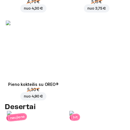
4,70 €
5,15 €
nuo
4,30 €
nuo
3,75 €
Pieno kokteilis su OREO®
5,30 €
nuo
4,90 €
Desertai
naujiena
hit