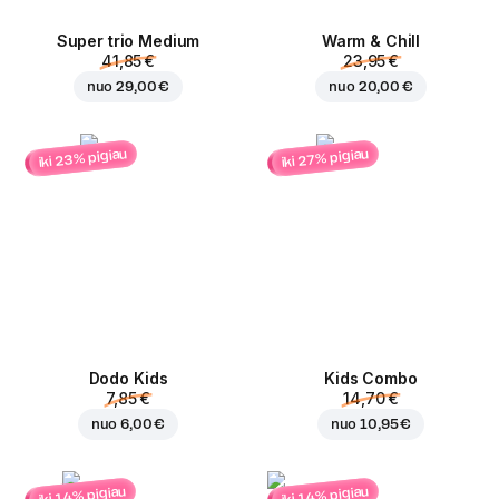
Super trio Medium
Warm & Chill
41,85 €
23,95 €
nuo
29,00 €
nuo
20,00 €
iki 23% pigiau
iki 27% pigiau
Dodo Kids
Kids Combo
7,85 €
14,70 €
nuo
6,00 €
nuo
10,95 €
iki 14% pigiau
iki 14% pigiau