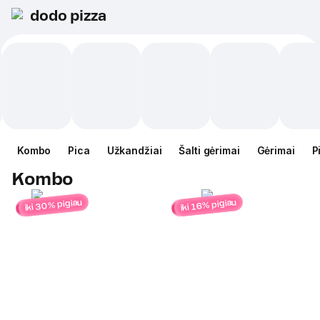
dodo pizza
Kombo
Pica
Užkandžiai
Šalti gėrimai
Gėrimai
P
Kombo
iki 30% pigiau
iki 16% pigiau