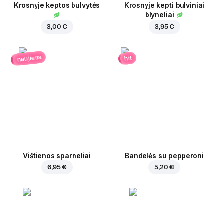
Krosnyje keptos bulvytės
Krosnyje kepti bulviniai
blyneliai
3,00 €
3,95 €
naujiena
hit
Vištienos sparneliai
Bandelės su pepperoni
6,95 €
5,20 €