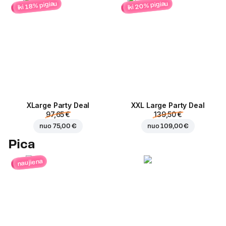
iki 20% pigiau
iki 18% pigiau
ХLarge Party Deal
XXL Large Party Deal
97,65 €
139,50 €
nuo
75,00 €
nuo
109,00 €
Pica
naujiena