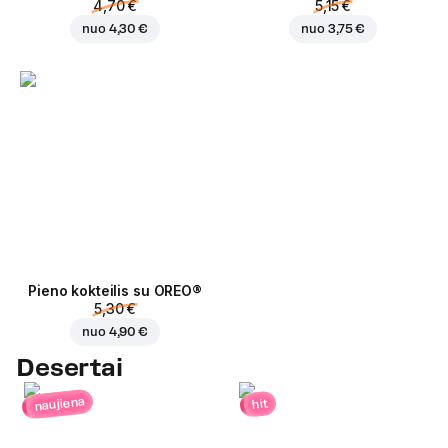
4,70 €
5,15 €
nuo
4,30 €
nuo
3,75 €
Pieno kokteilis su OREO®
5,30 €
nuo
4,90 €
Desertai
naujiena
hit