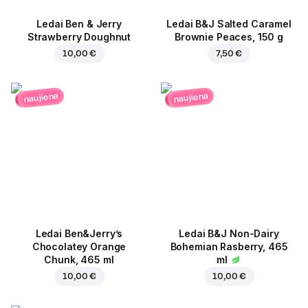
Ledai Ben & Jerry
Ledai B&J Salted Caramel
Strawberry Doughnut
Brownie Peaces, 150 g
10,00 €
7,50 €
naujiena
naujiena
Ledai Ben&Jerry’s
Ledai B&J Non-Dairy
Chocolatey Orange
Bohemian Rasberry, 465
Chunk, 465 ml
ml
10,00 €
10,00 €