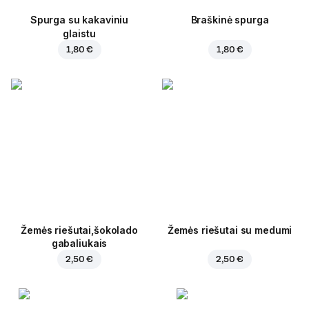
Spurga su kakaviniu
Braškinė spurga
glaistu
1,80 €
1,80 €
Žemės riešutai,šokolado
Žemės riešutai su medumi
gabaliukais
2,50 €
2,50 €