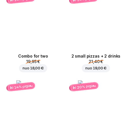
Combo for two
2 small pizzas + 2 drinks
19,95 €
21,40 €
nuo
18,00 €
nuo
19,00 €
iki 20% pigiau
iki 14% pigiau