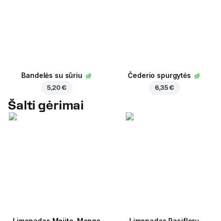
Bandelės su sūriu
Čederio spurgytės
5,20 €
6,35 €
Šalti gėrimai
Limonadas Mojito-Mango
Limonadas Pasiflorų