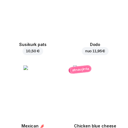
Susikurk pats
Dodo
10,50 €
nuo
11,95 €
atnaujinta
Mexican
Chicken blue cheese