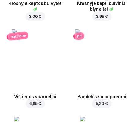
Krosnyje keptos bulvytės
Krosnyje kepti bulviniai
blyneliai
3,00 €
3,95 €
naujiena
hit
Vištienos sparneliai
Bandelės su pepperoni
6,95 €
5,20 €