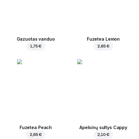
Gazuotas vanduo
Fuzetea Lemon
1,75 €
2,65 €
Fuzetea Peach
Apelsinų sultys Cappy
2,65 €
2,10 €