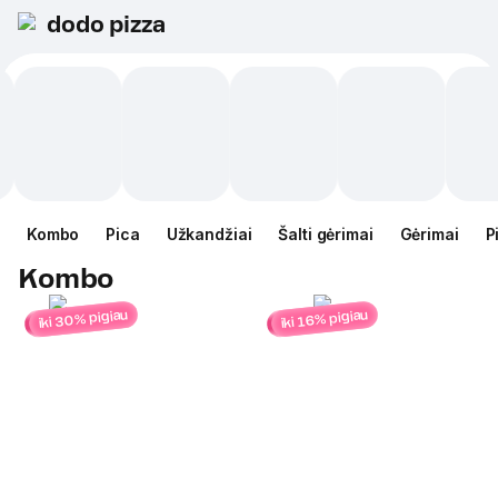
dodo pizza
Kombo
Pica
Užkandžiai
Šalti gėrimai
Gėrimai
P
Kombo
iki 30% pigiau
iki 16% pigiau