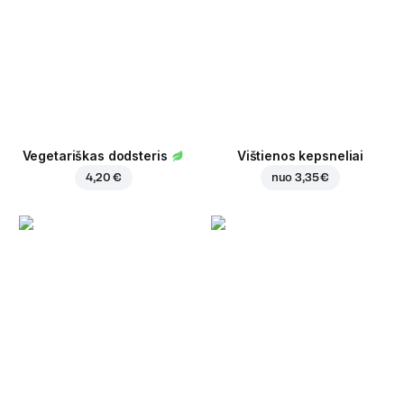
Vegetariškas dodsteris
Vištienos kepsneliai
4,20 €
nuo
3,35 €