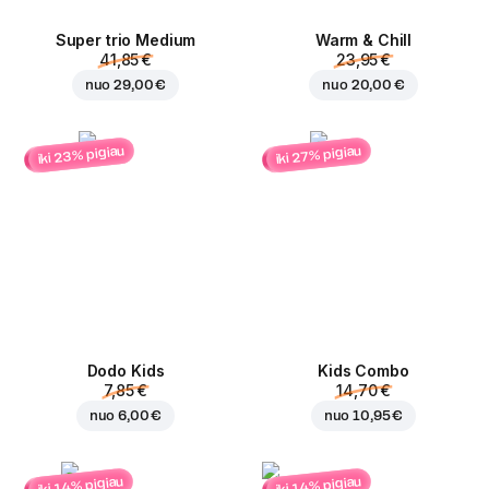
Super trio Medium
Warm & Chill
41,85 €
23,95 €
nuo
29,00 €
nuo
20,00 €
iki 23% pigiau
iki 27% pigiau
Dodo Kids
Kids Combo
7,85 €
14,70 €
nuo
6,00 €
nuo
10,95 €
iki 14% pigiau
iki 14% pigiau