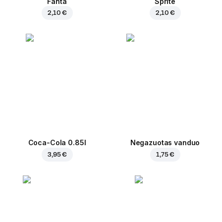
Fanta
Sprite
2,10 €
2,10 €
Coca-Cola 0.85l
Negazuotas vanduo
3,95 €
1,75 €