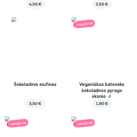
4,00 €
3,50 €
naujiena
Šokoladinis mufinas
Veganiškas batonėlis
šokoladinio pyrago
skonio
3,50 €
1,80 €
naujiena
naujiena