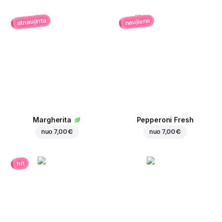
atnaujinta
naujiena
Margherita
Pepperoni Fresh
nuo
7,00 €
nuo
7,00 €
hit