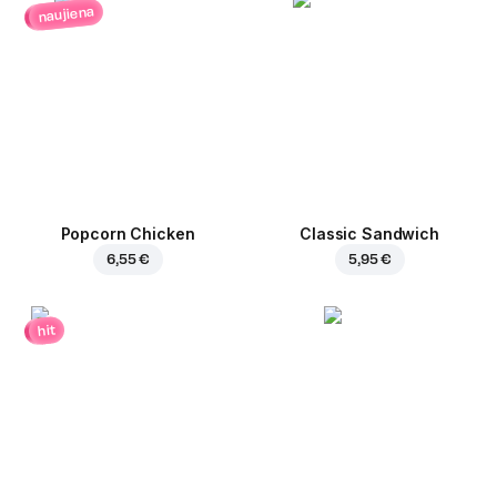
naujiena
Popcorn Chicken
Classic Sandwich
6,55 €
5,95 €
hit