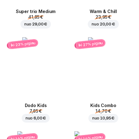
Super trio Medium
Warm & Chill
41,85 €
23,95 €
nuo
29,00 €
nuo
20,00 €
iki 23% pigiau
iki 27% pigiau
Dodo Kids
Kids Combo
7,85 €
14,70 €
nuo
6,00 €
nuo
10,95 €
iki 14% pigiau
iki 14% pigiau