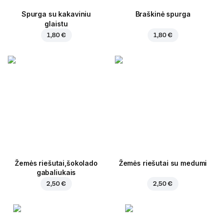
Spurga su kakaviniu
Braškinė spurga
glaistu
1,80 €
1,80 €
Žemės riešutai,šokolado
Žemės riešutai su medumi
gabaliukais
2,50 €
2,50 €