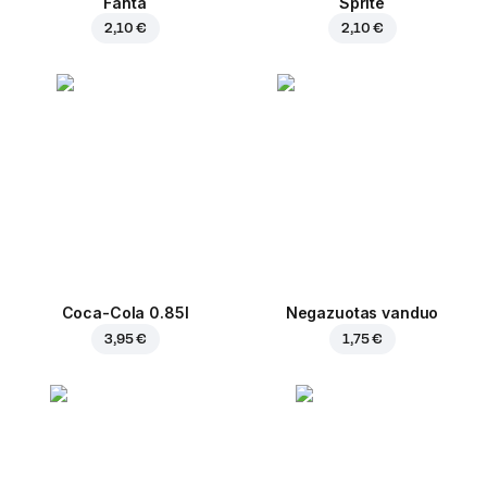
Fanta
Sprite
2,10 €
2,10 €
Coca-Cola 0.85l
Negazuotas vanduo
3,95 €
1,75 €