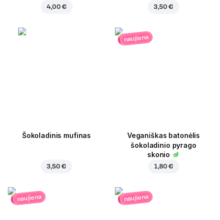
4,00 €
3,50 €
naujiena
Šokoladinis mufinas
Veganiškas batonėlis
šokoladinio pyrago
skonio
3,50 €
1,80 €
naujiena
naujiena