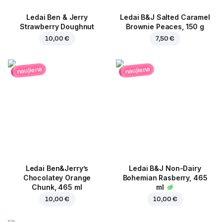
Ledai Ben & Jerry
Ledai B&J Salted Caramel
Strawberry Doughnut
Brownie Peaces, 150 g
10,00 €
7,50 €
naujiena
naujiena
Ledai Ben&Jerry’s
Ledai B&J Non-Dairy
Chocolatey Orange
Bohemian Rasberry, 465
Chunk, 465 ml
ml
10,00 €
10,00 €