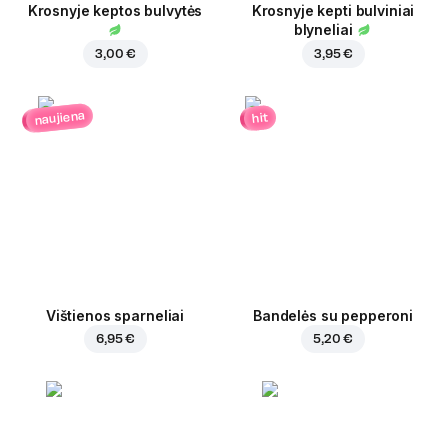
Krosnyje keptos bulvytės
Krosnyje kepti bulviniai
blyneliai
3,00 €
3,95 €
naujiena
hit
Vištienos sparneliai
Bandelės su pepperoni
6,95 €
5,20 €