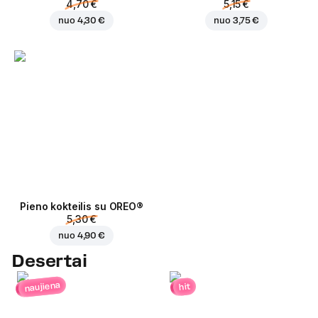
4,70 €
5,15 €
nuo
4,30 €
nuo
3,75 €
Pieno kokteilis su OREO®
5,30 €
nuo
4,90 €
Desertai
naujiena
hit