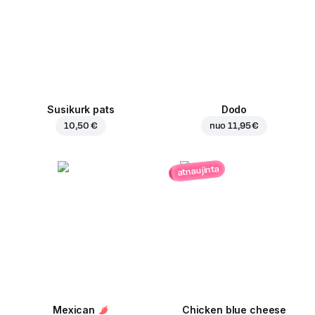
Susikurk pats
Dodo
10,50 €
nuo
11,95 €
atnaujinta
Mexican
Chicken blue cheese