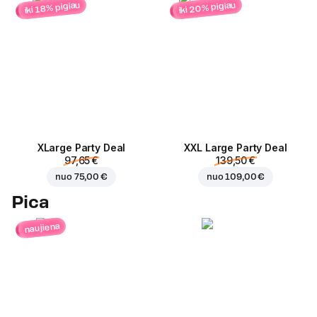
iki 20% pigiau
iki 18% pigiau
ХLarge Party Deal
XXL Large Party Deal
97,65 €
139,50 €
nuo
75,00 €
nuo
109,00 €
Pica
naujiena