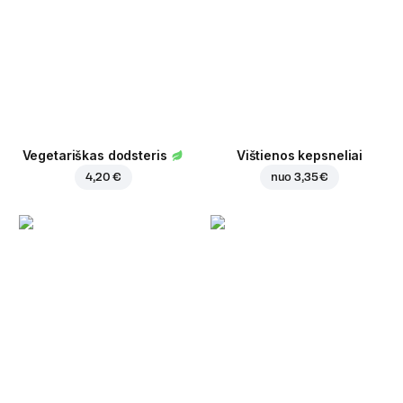
Vegetariškas dodsteris
Vištienos kepsneliai
4,20 €
nuo
3,35 €