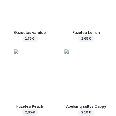
Gazuotas vanduo
Fuzetea Lemon
1,75 €
2,65 €
Fuzetea Peach
Apelsinų sultys Cappy
2,65 €
2,10 €