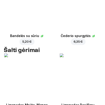
Bandelės su sūriu
Čederio spurgytės
5,20 €
6,35 €
Šalti gėrimai
Limonadas Mojito-Mango
Limonadas Pasiflorų