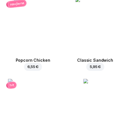
naujiena
Popcorn Chicken
Classic Sandwich
6,55 €
5,95 €
hit