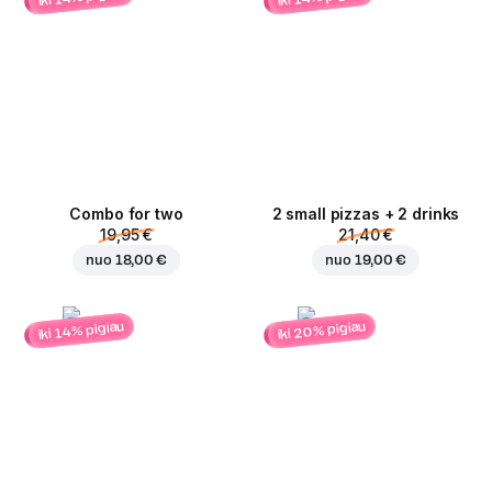
Combo for two
2 small pizzas + 2 drinks
19,95 €
21,40 €
nuo
18,00 €
nuo
19,00 €
iki 20% pigiau
iki 14% pigiau