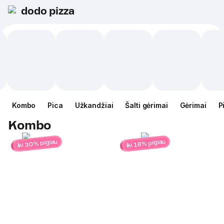
dodo pizza
Kombo
Pica
Užkandžiai
Šalti gėrimai
Gėrimai
P
Kombo
iki 30% pigiau
iki 16% pigiau