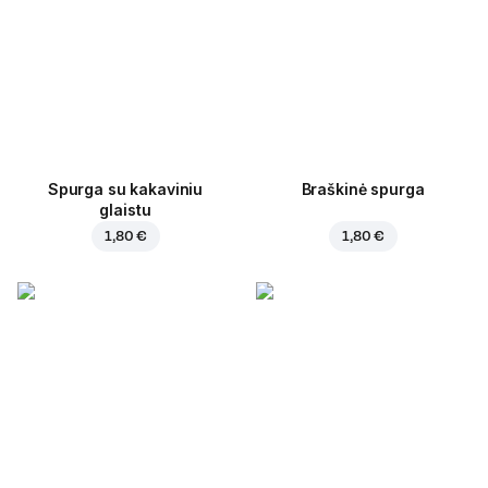
Spurga su kakaviniu
Braškinė spurga
glaistu
1,80 €
1,80 €