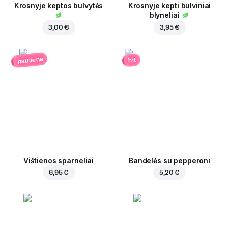
Krosnyje keptos bulvytės
Krosnyje kepti bulviniai
blyneliai
3,00 €
3,95 €
naujiena
hit
Vištienos sparneliai
Bandelės su pepperoni
6,95 €
5,20 €