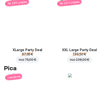
iki 20% pigiau
iki 18% pigiau
ХLarge Party Deal
XXL Large Party Deal
97,65 €
139,50 €
nuo
75,00 €
nuo
109,00 €
Pica
naujiena