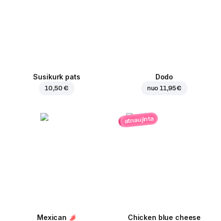
Susikurk pats
Dodo
10,50 €
nuo
11,95 €
atnaujinta
Mexican
Chicken blue cheese