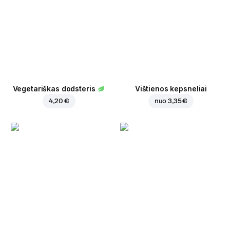
Vegetariškas dodsteris
Vištienos kepsneliai
4,20 €
nuo
3,35 €