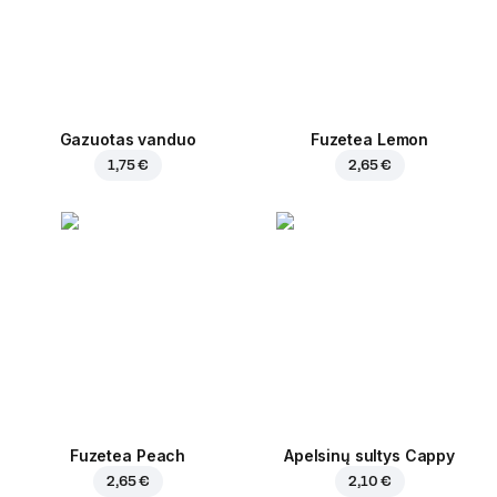
Gazuotas vanduo
Fuzetea Lemon
1,75 €
2,65 €
Fuzetea Peach
Apelsinų sultys Cappy
2,65 €
2,10 €