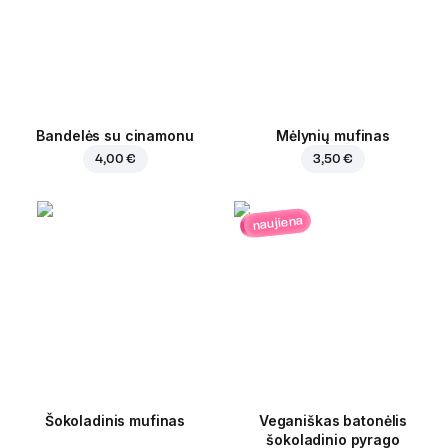
Bandelės su cinamonu
Mėlynių mufinas
4,00 €
3,50 €
naujiena
Šokoladinis mufinas
Veganiškas batonėlis
šokoladinio pyrago