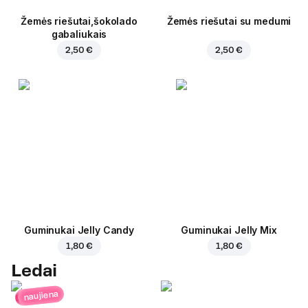
Žemės riešutai,šokolado
Žemės riešutai su medumi
gabaliukais
2,50 €
2,50 €
Guminukai Jelly Candy
Guminukai Jelly Mix
1,80 €
1,80 €
Ledai
naujiena