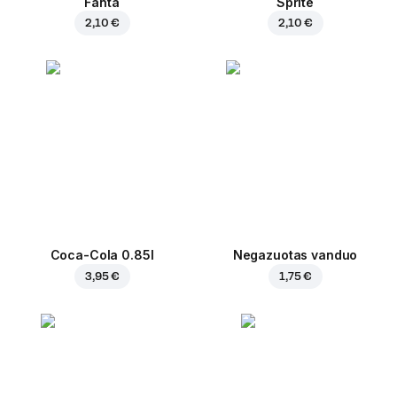
Fanta
Sprite
2,10 €
2,10 €
Coca-Cola 0.85l
Negazuotas vanduo
3,95 €
1,75 €