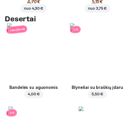
4,70 €
5,15 €
nuo
4,30 €
nuo
3,75 €
Desertai
naujiena
hit
Bandelės su aguonomis
Blyneliai su braškių įdaru
4,00 €
5,50 €
hit