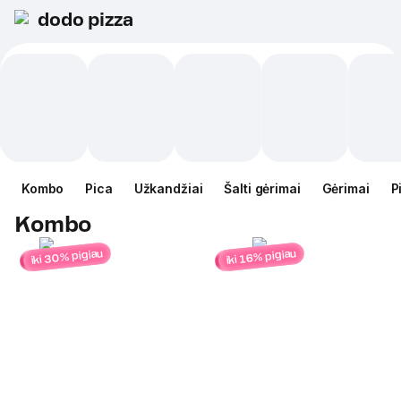
dodo pizza
Kombo
Pica
Užkandžiai
Šalti gėrimai
Gėrimai
P
Kombo
iki 30% pigiau
iki 16% pigiau