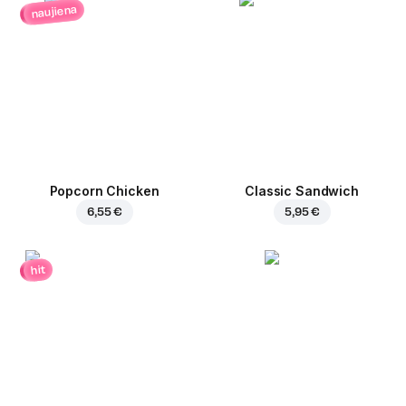
naujiena
Popcorn Chicken
Classic Sandwich
6,55 €
5,95 €
hit