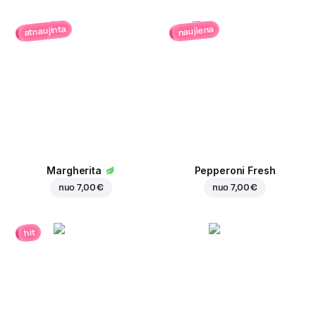
atnaujinta
naujiena
Margherita
Pepperoni Fresh
nuo
7,00 €
nuo
7,00 €
hit