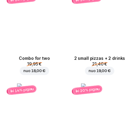
Combo for two
2 small pizzas + 2 drinks
19,95 €
21,40 €
nuo
18,00 €
nuo
19,00 €
iki 20% pigiau
iki 14% pigiau