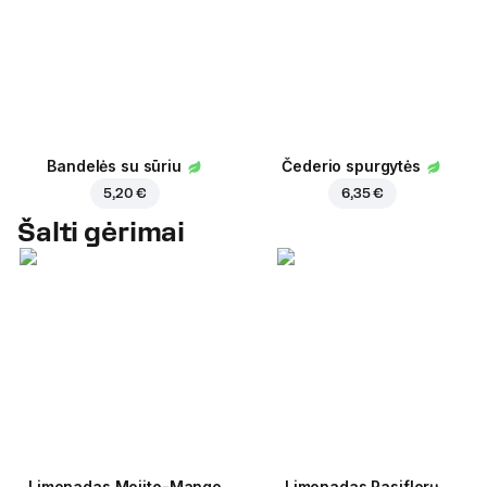
Bandelės su sūriu
Čederio spurgytės
5,20 €
6,35 €
Šalti gėrimai
Limonadas Mojito-Mango
Limonadas Pasiflorų