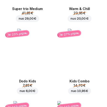
Super trio Medium
Warm & Chill
41,85 €
23,95 €
nuo
29,00 €
nuo
20,00 €
iki 23% pigiau
iki 27% pigiau
Dodo Kids
Kids Combo
7,85 €
14,70 €
nuo
6,00 €
nuo
10,95 €
iki 14% pigiau
iki 14% pigiau