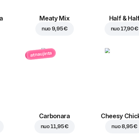
a
Meaty Mix
Half & Hal
nuo
9,95 €
nuo
17,90 €
atnaujinta
Carbonara
Cheesy Chic
nuo
11,95 €
nuo
8,95 €