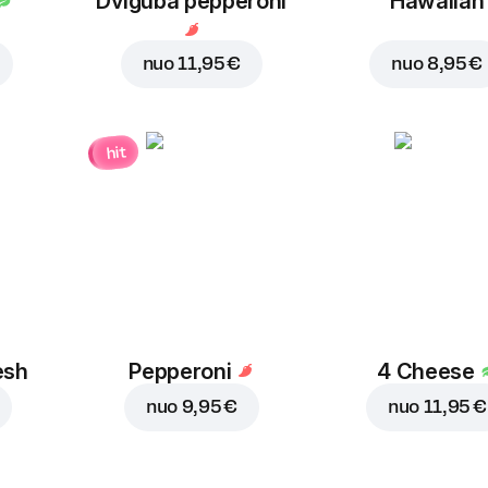
Dviguba pepperoni
Hawaiian
nuo
11,95 €
nuo
8,95 €
hit
esh
Pepperoni
4 Cheese
nuo
9,95 €
nuo
11,95 €