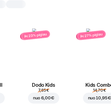
iki 23% pigiau
iki 27% pigiau
Padažas BBQ
1 vnt, 25 g
Saldžiarūgštis BBQ skonis – puikiai t
picos, bulvyčių ar vištienos kepsnelių
1 vnt
l
Dodo Kids
Kids Comb
7,85 €
14,70 €
nuo
6,00 €
nuo
10,95 €