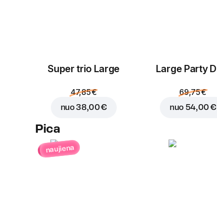
Super trio Large
Large Party D
47,85 €
69,75 €
nuo
38,00 €
nuo
54,00 €
Pica
naujiena