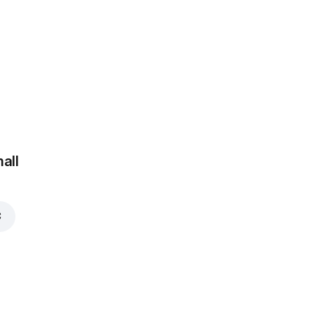
 €
all
€