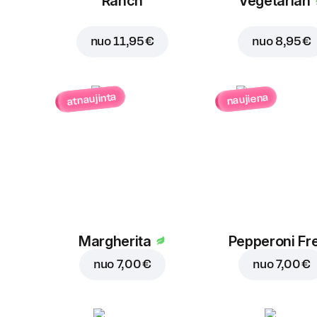
Ranch
Vegetarian
nuo
11,95 €
nuo
8,95 €
atnaujinta
naujiena
Margherita
Pepperoni Fr
nuo
7,00 €
nuo
7,00 €