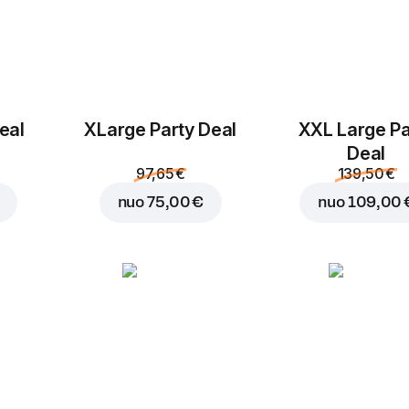
eal
ХLarge Party Deal
XXL Large Pa
Deal
97,65 €
139,50 €
nuo
75,00 €
nuo
109,00 