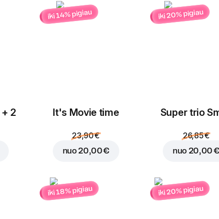
iki 20% pigiau
iki 14% pigiau
Įdėti į krepšelį už
0,30
 + 2
It's Movie time
Super trio Sm
23,90 €
26,85 €
nuo
20,00 €
nuo
20,00 
iki 20% pigiau
iki 18% pigiau