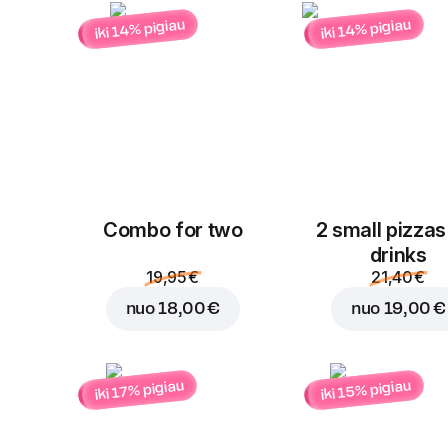
iki 14% pigiau
iki 14% pigiau
Combo for two
2 small pizzas
drinks
19,95 €
21,40 €
nuo
18,00 €
nuo
19,00 €
iki 15% pigiau
iki 17% pigiau