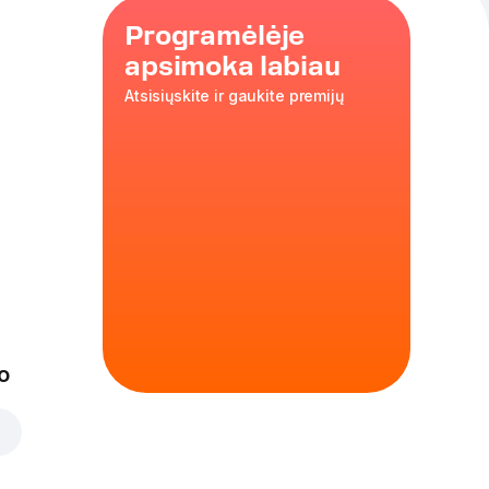
Programėlėje
apsimoka labiau
Atsisiųskite ir gaukite premijų
inka prie
.
o