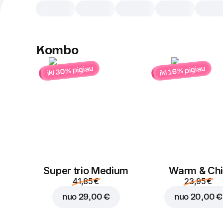
Kombo
iki 30% pigiau
iki 16% pigiau
Super trio Medium
Warm & Chil
41,85 €
23,95 €
nuo
29,00 €
nuo
20,00 €