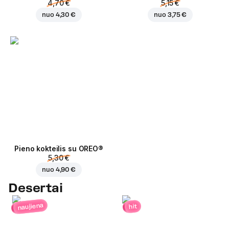
4,70 €
5,15 €
nuo
4,30 €
nuo
3,75 €
Pieno kokteilis su OREO®
5,30 €
nuo
4,90 €
Desertai
naujiena
hit