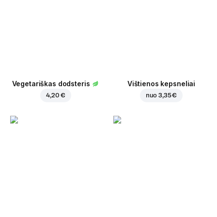
Vegetariškas dodsteris
Vištienos kepsneliai
4,20 €
nuo
3,35 €