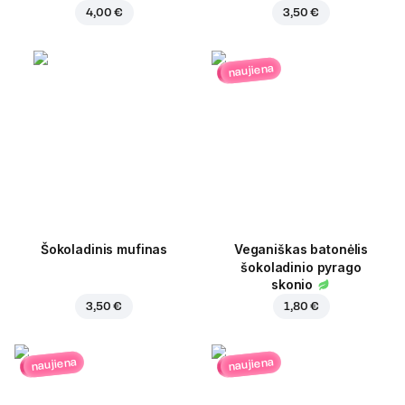
4,00 €
3,50 €
naujiena
Šokoladinis mufinas
Veganiškas batonėlis
šokoladinio pyrago
skonio
3,50 €
1,80 €
naujiena
naujiena