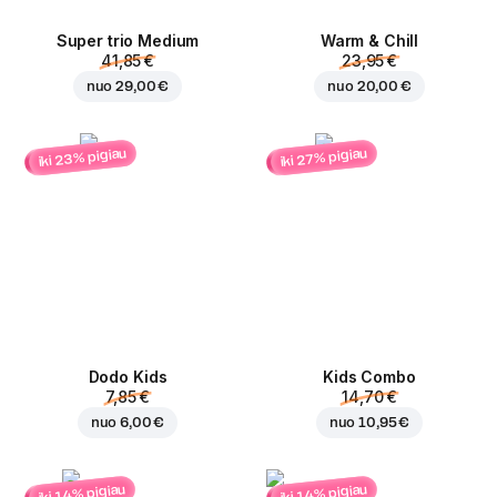
Super trio Medium
Warm & Chill
41,85 €
23,95 €
nuo
29,00 €
nuo
20,00 €
iki 23% pigiau
iki 27% pigiau
Dodo Kids
Kids Combo
7,85 €
14,70 €
nuo
6,00 €
nuo
10,95 €
iki 14% pigiau
iki 14% pigiau