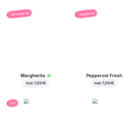
atnaujinta
naujiena
Margherita
Pepperoni Fresh
nuo
7,00 €
nuo
7,00 €
hit