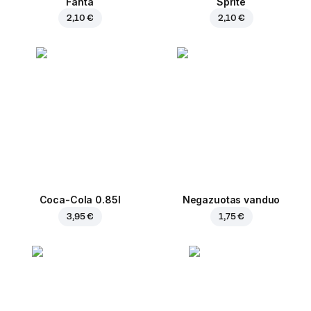
Fanta
Sprite
2,10 €
2,10 €
Coca-Cola 0.85l
Negazuotas vanduo
3,95 €
1,75 €