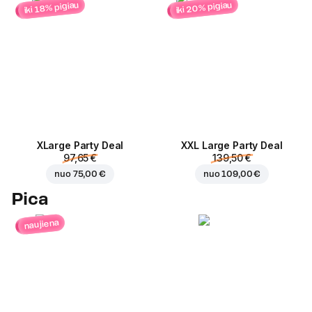
iki 20% pigiau
iki 18% pigiau
ХLarge Party Deal
XXL Large Party Deal
97,65 €
139,50 €
nuo
75,00 €
nuo
109,00 €
Pica
naujiena