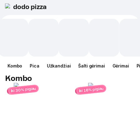
dodo pizza
Kombo
Pica
Užkandžiai
Šalti gėrimai
Gėrimai
P
Kombo
iki 30% pigiau
iki 16% pigiau