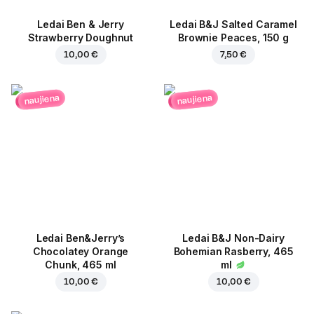
Ledai Ben & Jerry
Ledai B&J Salted Caramel
Strawberry Doughnut
Brownie Peaces, 150 g
10,00 €
7,50 €
naujiena
naujiena
Ledai Ben&Jerry’s
Ledai B&J Non-Dairy
Chocolatey Orange
Bohemian Rasberry, 465
Chunk, 465 ml
ml
10,00 €
10,00 €