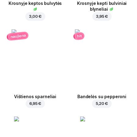
Krosnyje keptos bulvytės
Krosnyje kepti bulviniai
blyneliai
3,00 €
3,95 €
naujiena
hit
Vištienos sparneliai
Bandelės su pepperoni
6,95 €
5,20 €