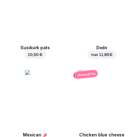
Susikurk pats
Dodo
10,50 €
nuo
11,95 €
atnaujinta
Mexican
Chicken blue cheese