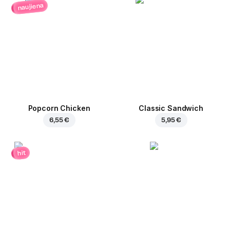
naujiena
Popcorn Chicken
Classic Sandwich
6,55 €
5,95 €
hit