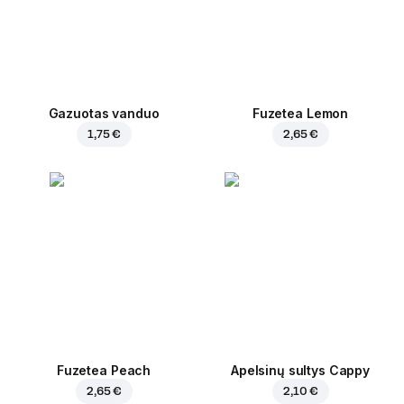
Gazuotas vanduo
Fuzetea Lemon
1,75 €
2,65 €
Fuzetea Peach
Apelsinų sultys Cappy
2,65 €
2,10 €