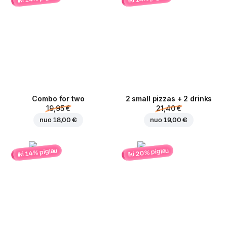
Combo for two
2 small pizzas + 2 drinks
19,95 €
21,40 €
nuo
18,00 €
nuo
19,00 €
iki 20% pigiau
iki 14% pigiau