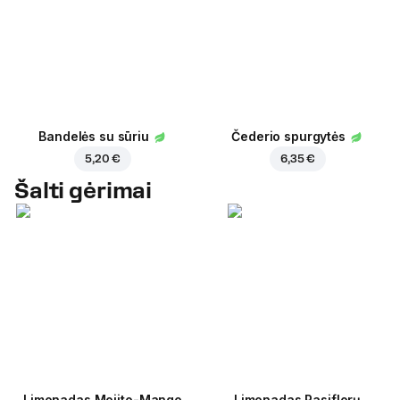
Bandelės su sūriu
Čederio spurgytės
5,20 €
6,35 €
Šalti gėrimai
Limonadas Mojito-Mango
Limonadas Pasiflorų