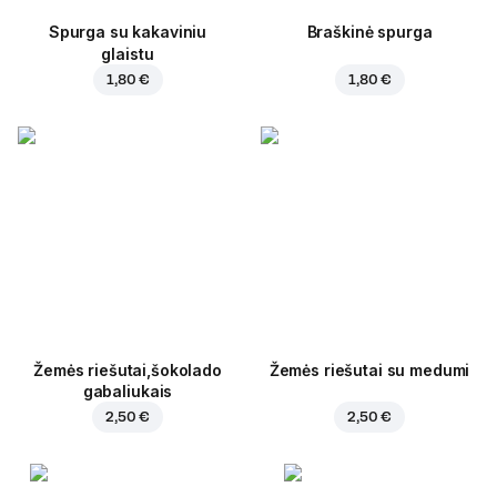
Spurga su kakaviniu
Braškinė spurga
glaistu
1,80 €
1,80 €
Žemės riešutai,šokolado
Žemės riešutai su medumi
gabaliukais
2,50 €
2,50 €