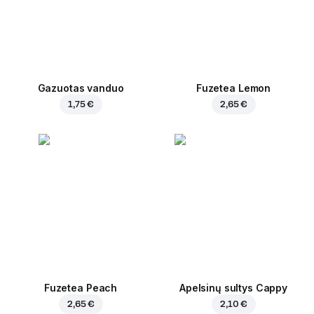
Gazuotas vanduo
Fuzetea Lemon
1,75 €
2,65 €
Fuzetea Peach
Apelsinų sultys Cappy
2,65 €
2,10 €