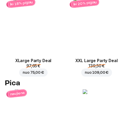
iki 20% pigiau
iki 18% pigiau
ХLarge Party Deal
XXL Large Party Deal
97,65 €
139,50 €
nuo
75,00 €
nuo
109,00 €
Pica
naujiena