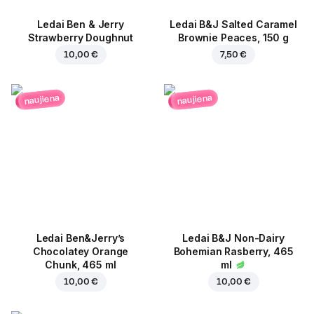
Ledai Ben & Jerry
Ledai B&J Salted Caramel
Strawberry Doughnut
Brownie Peaces, 150 g
10,00 €
7,50 €
naujiena
naujiena
Ledai Ben&Jerry’s
Ledai B&J Non-Dairy
Chocolatey Orange
Bohemian Rasberry, 465
Chunk, 465 ml
ml
10,00 €
10,00 €