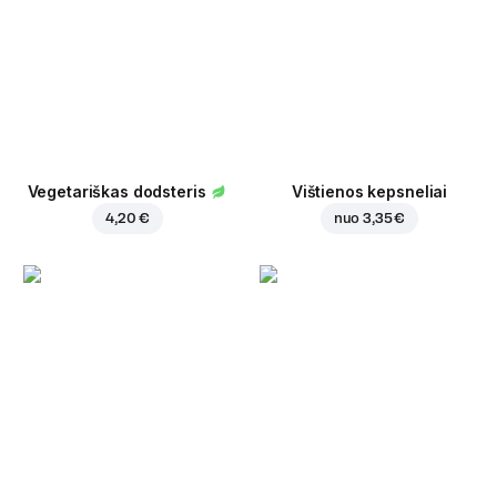
Vegetariškas dodsteris
Vištienos kepsneliai
4,20 €
nuo
3,35 €