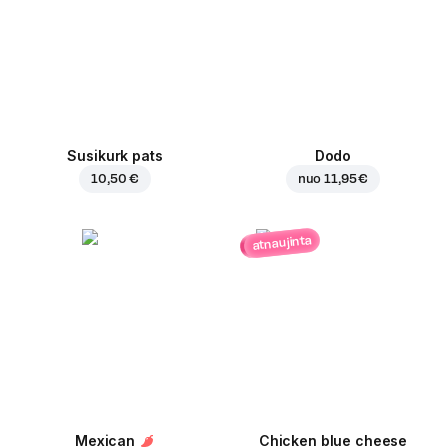
Susikurk pats
Dodo
10,50 €
nuo
11,95 €
atnaujinta
Mexican
Chicken blue cheese