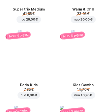
Super trio Medium
Warm & Chill
41,85 €
23,95 €
nuo
29,00 €
nuo
20,00 €
iki 23% pigiau
iki 27% pigiau
Dodo Kids
Kids Combo
7,85 €
14,70 €
nuo
6,00 €
nuo
10,95 €
iki 14% pigiau
iki 14% pigiau