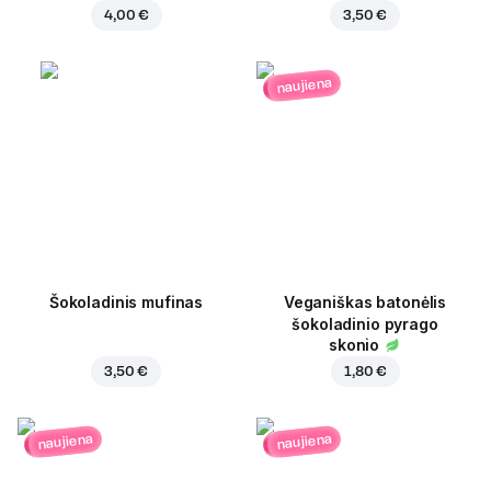
4,00 €
3,50 €
naujiena
Šokoladinis mufinas
Veganiškas batonėlis
šokoladinio pyrago
skonio
3,50 €
1,80 €
naujiena
naujiena