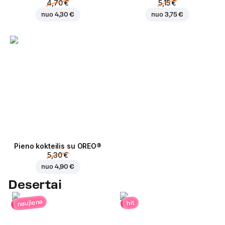
4,70 €
5,15 €
nuo
4,30 €
nuo
3,75 €
Pieno kokteilis su OREO®
5,30 €
nuo
4,90 €
Desertai
naujiena
hit