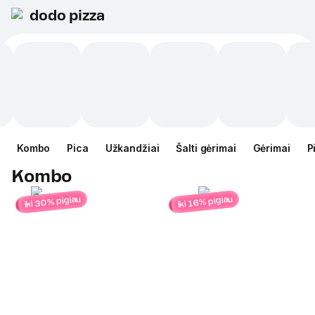
dodo pizza
Kombo
Pica
Užkandžiai
Šalti gėrimai
Gėrimai
P
Kombo
iki 30% pigiau
iki 16% pigiau