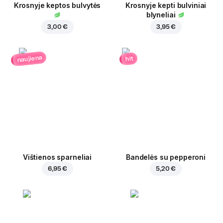
Krosnyje keptos bulvytės
Krosnyje kepti bulviniai
blyneliai
3,00 €
3,95 €
naujiena
hit
Vištienos sparneliai
Bandelės su pepperoni
6,95 €
5,20 €