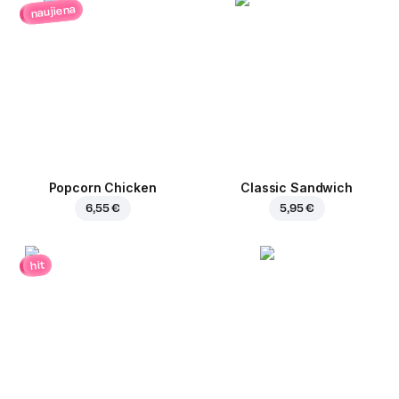
naujiena
Popcorn Chicken
Classic Sandwich
6,55 €
5,95 €
hit