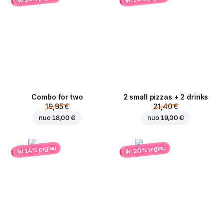
Combo for two
2 small pizzas + 2 drinks
19,95 €
21,40 €
nuo
18,00 €
nuo
19,00 €
iki 20% pigiau
iki 14% pigiau