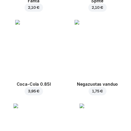
Fanta
Sprite
2,10 €
2,10 €
Coca-Cola 0.85l
Negazuotas vanduo
3,95 €
1,75 €