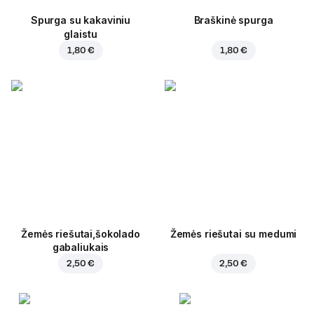
Spurga su kakaviniu
Braškinė spurga
glaistu
1,80 €
1,80 €
Žemės riešutai,šokolado
Žemės riešutai su medumi
gabaliukais
2,50 €
2,50 €