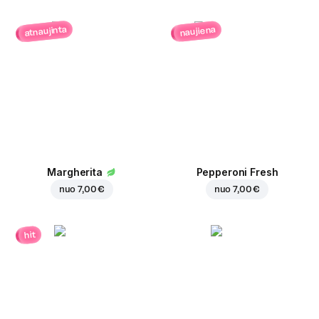
atnaujinta
naujiena
Margherita
Pepperoni Fresh
nuo
7,00 €
nuo
7,00 €
hit