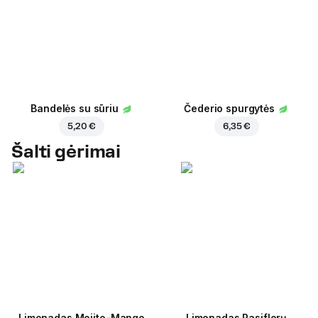
Bandelės su sūriu
Čederio spurgytės
5,20 €
6,35 €
Šalti gėrimai
Limonadas Mojito-Mango
Limonadas Pasiflorų