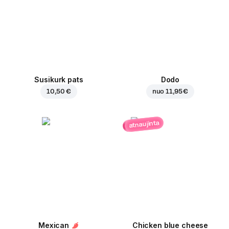
Susikurk pats
Dodo
10,50 €
nuo
11,95 €
atnaujinta
Mexican
Chicken blue cheese