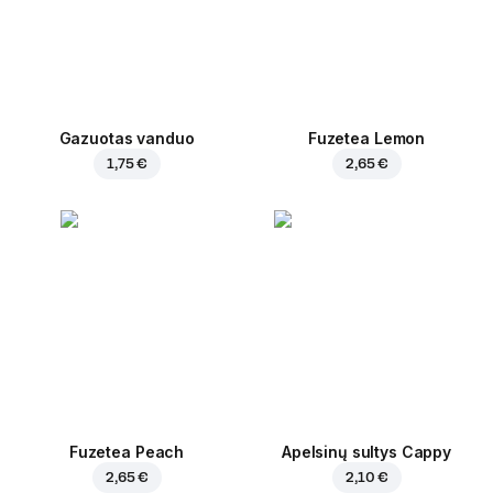
Gazuotas vanduo
Fuzetea Lemon
1,75 €
2,65 €
Fuzetea Peach
Apelsinų sultys Cappy
2,65 €
2,10 €