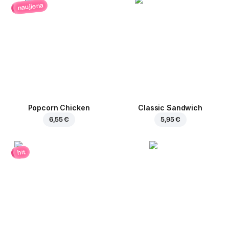
naujiena
Popcorn Chicken
Classic Sandwich
6,55 €
5,95 €
hit