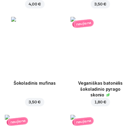
4,00 €
3,50 €
naujiena
Šokoladinis mufinas
Veganiškas batonėlis
šokoladinio pyrago
skonio
3,50 €
1,80 €
naujiena
naujiena