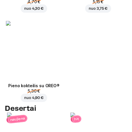
4,70 €
5,15 €
nuo
4,30 €
nuo
3,75 €
Pieno kokteilis su OREO®
5,30 €
nuo
4,90 €
Desertai
naujiena
hit