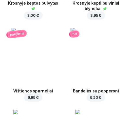
Krosnyje keptos bulvytės
Krosnyje kepti bulviniai
blyneliai
3,00 €
3,95 €
naujiena
hit
Vištienos sparneliai
Bandelės su pepperoni
6,95 €
5,20 €