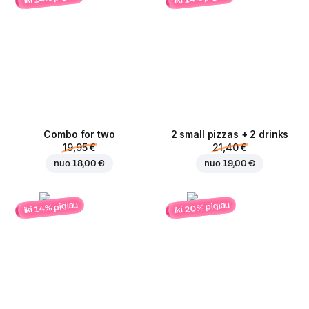
Combo for two
2 small pizzas + 2 drinks
19,95 €
21,40 €
nuo
18,00 €
nuo
19,00 €
iki 20% pigiau
iki 14% pigiau