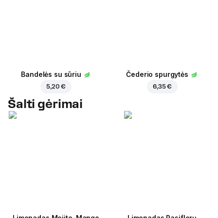
Bandelės su sūriu
Čederio spurgytės
5,20 €
6,35 €
Šalti gėrimai
Limonadas Mojito-Mango
Limonadas Pasiflorų