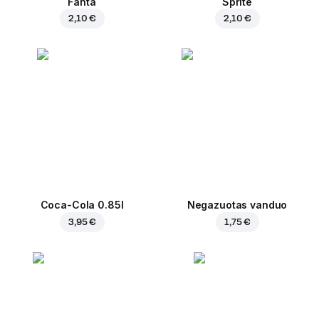
Fanta
Sprite
2,10 €
2,10 €
Coca-Cola 0.85l
Negazuotas vanduo
3,95 €
1,75 €