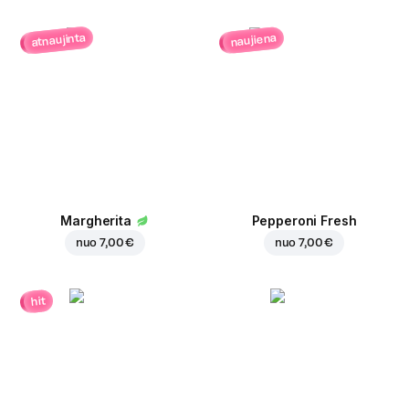
atnaujinta
naujiena
Margherita
Pepperoni Fresh
nuo
7,00 €
nuo
7,00 €
hit