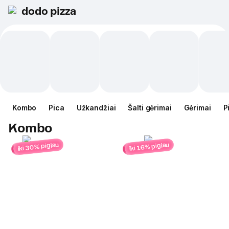
dodo pizza
Kombo
Pica
Užkandžiai
Šalti gėrimai
Gėrimai
P
Kombo
iki 30% pigiau
iki 16% pigiau