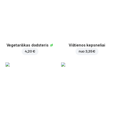
Vegetariškas dodsteris
Vištienos kepsneliai
4,20 €
nuo
3,35 €