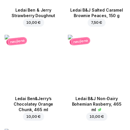
Ledai Ben & Jerry
Ledai B&J Salted Caramel
Strawberry Doughnut
Brownie Peaces, 150 g
10,00 €
7,50 €
naujiena
naujiena
Ledai Ben&Jerry’s
Ledai B&J Non-Dairy
Chocolatey Orange
Bohemian Rasberry, 465
Chunk, 465 ml
ml
10,00 €
10,00 €