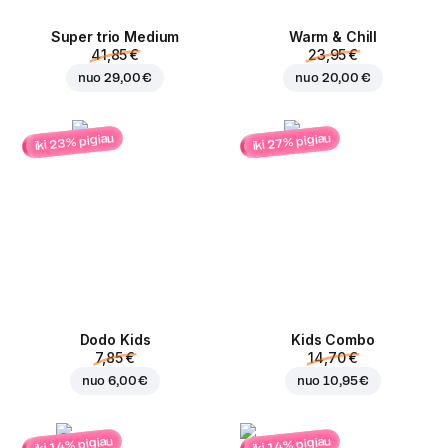
Super trio Medium
Warm & Chill
41,85 €
23,95 €
nuo
29,00 €
nuo
20,00 €
iki 23% pigiau
iki 27% pigiau
Dodo Kids
Kids Combo
7,85 €
14,70 €
nuo
6,00 €
nuo
10,95 €
iki 14% pigiau
iki 14% pigiau