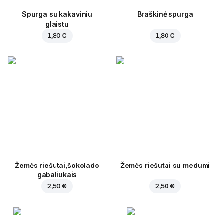
Spurga su kakaviniu
Braškinė spurga
glaistu
1,80 €
1,80 €
Žemės riešutai,šokolado
Žemės riešutai su medumi
gabaliukais
2,50 €
2,50 €