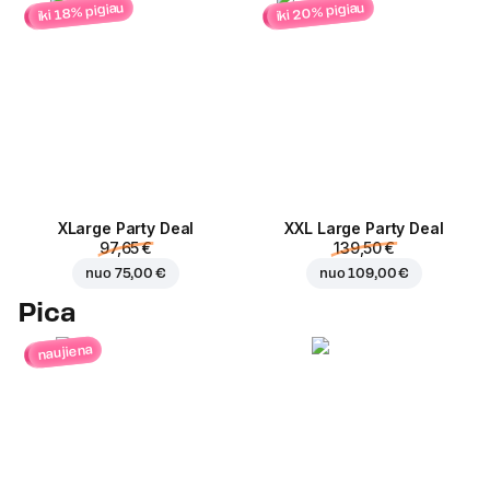
iki 20% pigiau
iki 18% pigiau
ХLarge Party Deal
XXL Large Party Deal
97,65 €
139,50 €
nuo
75,00 €
nuo
109,00 €
Pica
naujiena