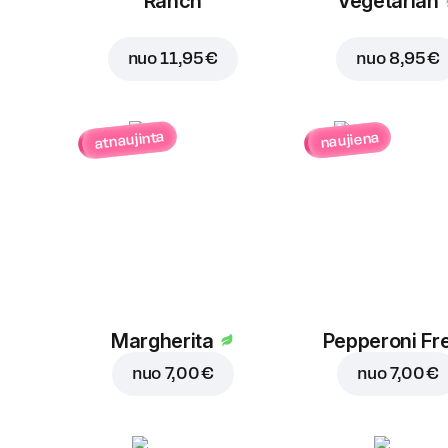
Ranch
Vegetarian
nuo
11,95 €
nuo
8,95 €
atnaujinta
naujiena
Margherita
Pepperoni Fr
nuo
7,00 €
nuo
7,00 €