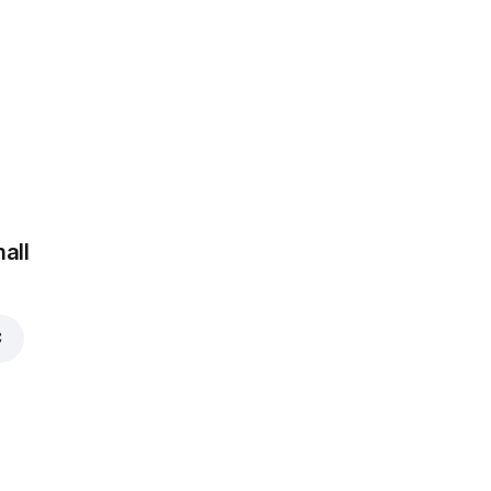
Jalapeno
griežinėliai
1,25 €
 €
all
Šonine
1,35 €
€
Chorizo
1,35 €