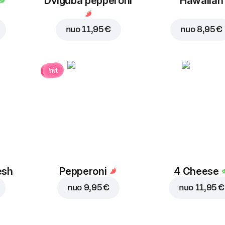
Dviguba pepperoni
Hawaiian
nuo
11,95 €
nuo
8,95 €
hit
esh
Pepperoni
4 Cheese
nuo
9,95 €
nuo
11,95 €