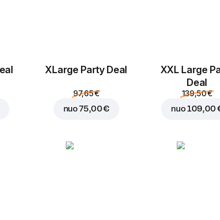
Marinuoti
Pomidorai
agurkai
eal
ХLarge Party Deal
XXL Large Pa
1,25 €
1,25 €
Deal
97,65 €
139,50 €
nuo
75,00 €
nuo
109,00 
Ananasai
Žalioji paprika
1,25 €
1,25 €