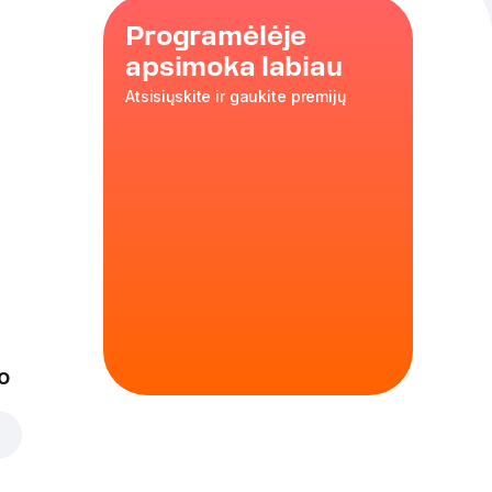
Programėlėje
apsimoka labiau
Atsisiųskite ir gaukite premijų
ena
,
s
,
bbq
35 cm
o