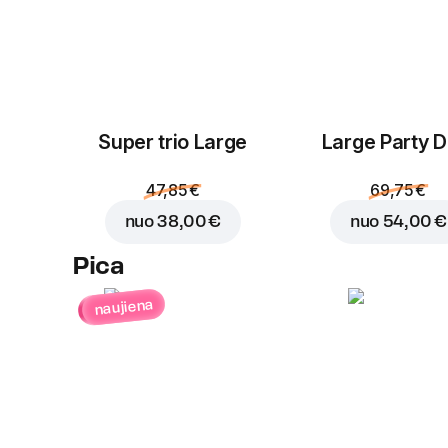
Super trio Large
Large Party D
47,85 €
69,75 €
nuo
38,00 €
nuo
54,00 €
Pica
naujiena