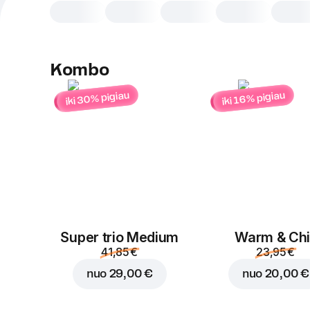
Kombo
iki 30% pigiau
iki 16% pigiau
Super trio Medium
Warm & Chil
41,85 €
23,95 €
nuo
29,00 €
nuo
20,00 €