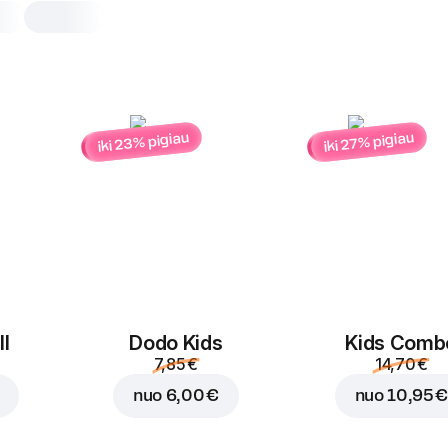
iki 23% pigiau
iki 27% pigiau
Chicken BBQ
30 cm, tradicinė tešla, 670 g
Mocarelos sūris
,
šoninė
,
višti
raudonieji svogūnai
,
picų padaža
padažas
25 cm
30 cm
Tradicinė
l
Dodo Kids
Kids Comb
7,85 €
14,70 €
Pridėti į picą
nuo
6,00 €
nuo
10,95 €