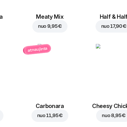
a
Meaty Mix
Half & Hal
nuo
9,95 €
nuo
17,90 €
atnaujinta
Carbonara
Cheesy Chic
nuo
11,95 €
nuo
8,95 €