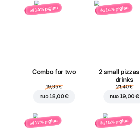
iki 14% pigiau
iki 14% pigiau
Combo for two
2 small pizzas
drinks
19,95 €
21,40 €
nuo
18,00 €
nuo
19,00 €
iki 15% pigiau
iki 17% pigiau