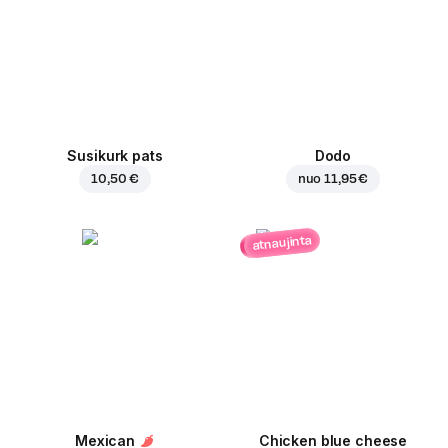
Susikurk pats
Dodo
10,50 €
nuo
11,95 €
atnaujinta
Mexican
Chicken blue cheese