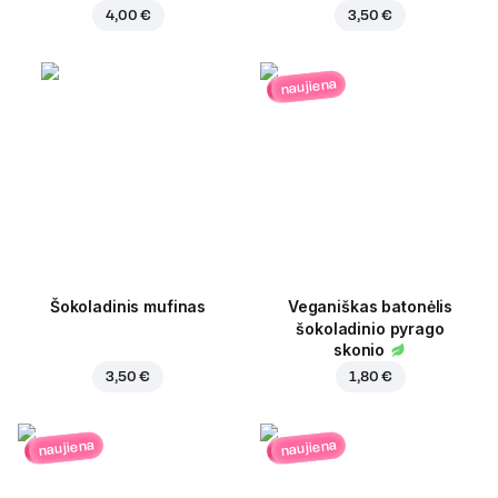
4,00 €
3,50 €
naujiena
Šokoladinis mufinas
Veganiškas batonėlis
šokoladinio pyrago
skonio
3,50 €
1,80 €
naujiena
naujiena