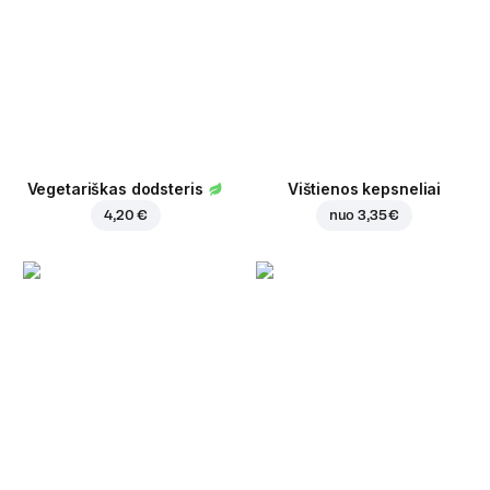
Vegetariškas dodsteris
Vištienos kepsneliai
4,20 €
nuo
3,35 €