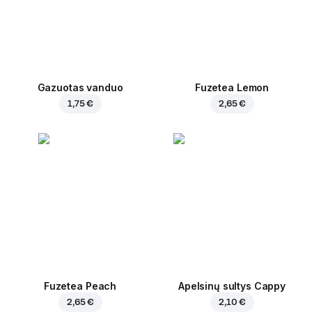
Gazuotas vanduo
Fuzetea Lemon
1,75 €
2,65 €
Fuzetea Peach
Apelsinų sultys Cappy
2,65 €
2,10 €