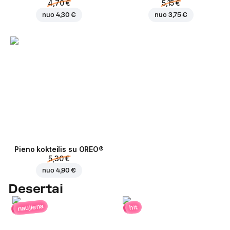
4,70 €
5,15 €
nuo
4,30 €
nuo
3,75 €
Pieno kokteilis su OREO®
5,30 €
nuo
4,90 €
Desertai
naujiena
hit