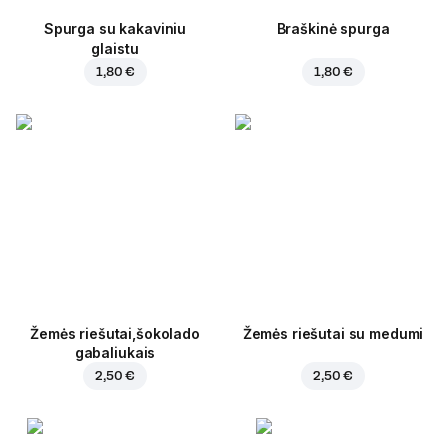
Spurga su kakaviniu
Braškinė spurga
glaistu
1,80 €
1,80 €
Žemės riešutai,šokolado
Žemės riešutai su medumi
gabaliukais
2,50 €
2,50 €