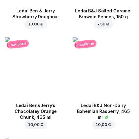
Ledai Ben & Jerry
Ledai B&J Salted Caramel
Strawberry Doughnut
Brownie Peaces, 150 g
10,00 €
7,50 €
naujiena
naujiena
Ledai Ben&Jerry’s
Ledai B&J Non-Dairy
Chocolatey Orange
Bohemian Rasberry, 465
Chunk, 465 ml
ml
10,00 €
10,00 €