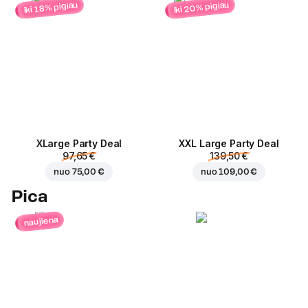
iki 20% pigiau
iki 18% pigiau
ХLarge Party Deal
XXL Large Party Deal
97,65 €
139,50 €
nuo
75,00 €
nuo
109,00 €
Pica
naujiena