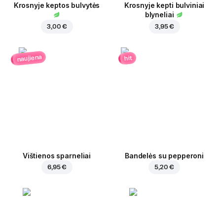
Krosnyje keptos bulvytės
Krosnyje kepti bulviniai
blyneliai
3,00 €
3,95 €
naujiena
hit
Vištienos sparneliai
Bandelės su pepperoni
6,95 €
5,20 €