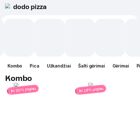
dodo pizza
Kombo
Pica
Užkandžiai
Šalti gėrimai
Gėrimai
P
Kombo
iki 30% pigiau
iki 16% pigiau