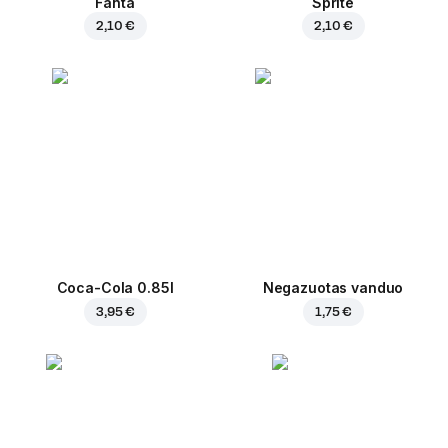
Fanta
Sprite
2,10 €
2,10 €
Coca-Cola 0.85l
Negazuotas vanduo
3,95 €
1,75 €