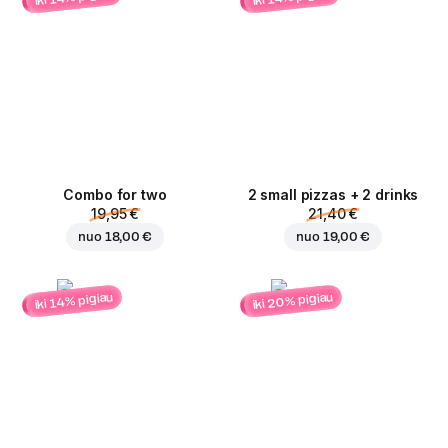
Combo for two
2 small pizzas + 2 drinks
19,95 €
21,40 €
nuo
18,00 €
nuo
19,00 €
iki 20% pigiau
iki 14% pigiau