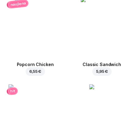
naujiena
Popcorn Chicken
Classic Sandwich
6,55 €
5,95 €
hit