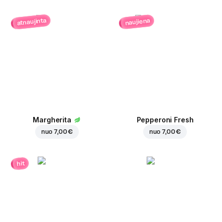
atnaujinta
naujiena
Margherita
Pepperoni Fresh
nuo
7,00 €
nuo
7,00 €
hit