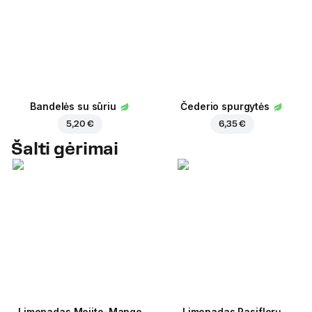
Bandelės su sūriu
Čederio spurgytės
5,20 €
6,35 €
Šalti gėrimai
Limonadas Mojito-Mango
Limonadas Pasiflorų