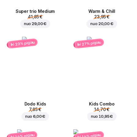
Super trio Medium
Warm & Chill
41,85 €
23,95 €
nuo
29,00 €
nuo
20,00 €
iki 23% pigiau
iki 27% pigiau
Dodo Kids
Kids Combo
7,85 €
14,70 €
nuo
6,00 €
nuo
10,95 €
iki 14% pigiau
iki 14% pigiau