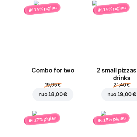
iki 14% pigiau
iki 14% pigiau
Combo for two
2 small pizzas
drinks
19,95 €
21,40 €
nuo
18,00 €
nuo
19,00 €
iki 15% pigiau
iki 17% pigiau