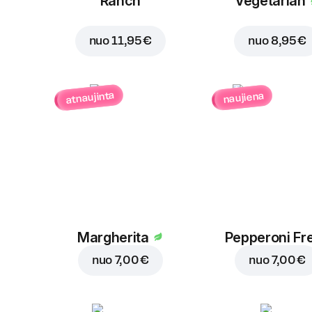
Ranch
Vegetarian
nuo
11,95 €
nuo
8,95 €
atnaujinta
naujiena
Margherita
Pepperoni Fr
nuo
7,00 €
nuo
7,00 €