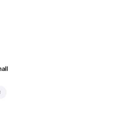
Jalapeno
griežinėliai
1,25 €
 €
all
Šonine
1,35 €
€
Chorizo
1,35 €