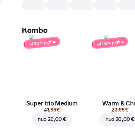
Kombo
iki 30% pigiau
iki 16% pigiau
Super trio Medium
Warm & Chil
41,85 €
23,95 €
nuo
29,00 €
nuo
20,00 €