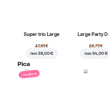
Super trio Large
Large Party D
47,85 €
69,75 €
nuo
38,00 €
nuo
54,00 €
Pica
naujiena