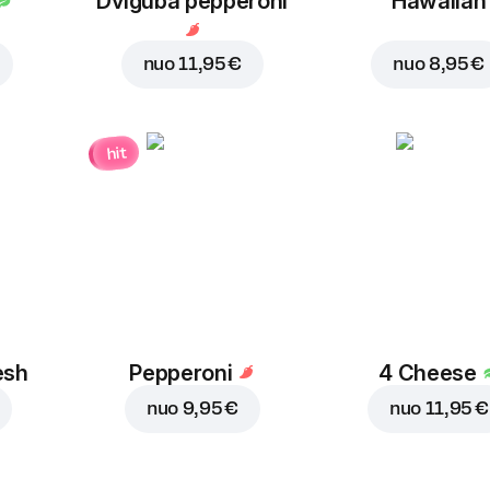
Dviguba pepperoni
Hawaiian
nuo
11,95 €
nuo
8,95 €
hit
esh
Pepperoni
4 Cheese
nuo
9,95 €
nuo
11,95 €