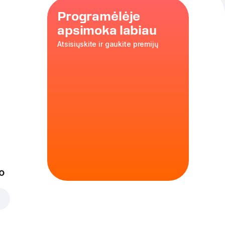
Programėlėje
apsimoka labiau
Atsisiųskite ir gaukite premijų
,
žalioji
ocarelos
lės
,
35 cm
o