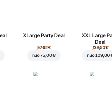
Marinuoti
Pomidorai
eal
ХLarge Party Deal
XXL Large Pa
agurkai
1,25 €
1,25 €
Deal
97,65 €
139,50 €
nuo
75,00 €
nuo
109,00 
Ananasai
Žalioji paprika
1,25 €
1,25 €