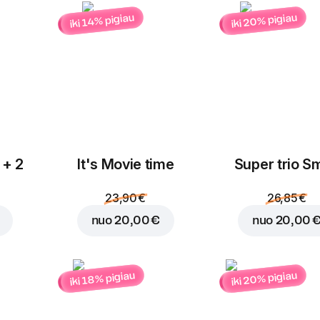
iki 20% pigiau
iki 14% pigiau
Mocarelos
Čederio sūris
sūris
1,25 €
1,25 €
Įdėti į krepšelį už
13,95
 + 2
It's Movie time
Super trio Sm
Vištiena
Pievagrybiai
1,35 €
1,25 €
23,90 €
26,85 €
nuo
20,00 €
nuo
20,00 
iki 20% pigiau
iki 18% pigiau
Kumpis
Saliamis
1,35 €
1,35 €