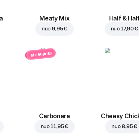
a
Meaty Mix
Half & Hal
nuo
9,95 €
nuo
17,90 €
atnaujinta
Carbonara
Cheesy Chic
nuo
11,95 €
nuo
8,95 €