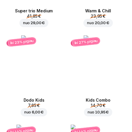
Super trio Medium
Warm & Chill
41,85 €
23,95 €
nuo
29,00 €
nuo
20,00 €
iki 23% pigiau
iki 27% pigiau
Dodo Kids
Kids Combo
7,85 €
14,70 €
nuo
6,00 €
nuo
10,95 €
iki 14% pigiau
iki 14% pigiau