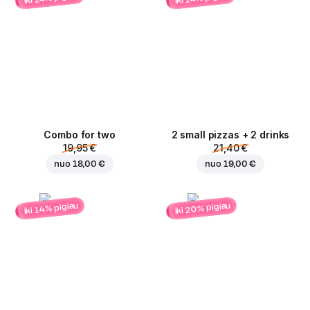
Combo for two
2 small pizzas + 2 drinks
19,95 €
21,40 €
nuo
18,00 €
nuo
19,00 €
iki 20% pigiau
iki 14% pigiau