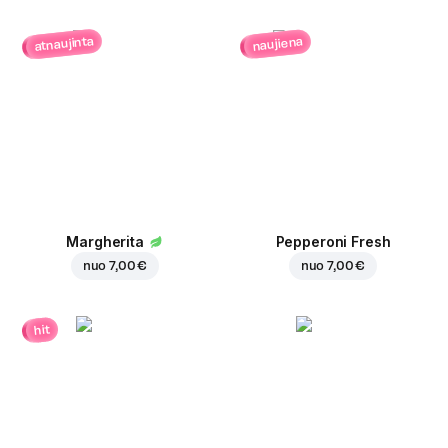
atnaujinta
naujiena
Margherita
Pepperoni Fresh
nuo
7,00 €
nuo
7,00 €
hit