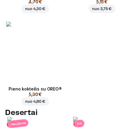
4,70 €
5,15 €
nuo
4,30 €
nuo
3,75 €
Pieno kokteilis su OREO®
5,30 €
nuo
4,90 €
Desertai
naujiena
hit