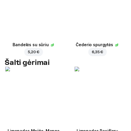
Bandelės su sūriu
Čederio spurgytės
5,20 €
6,35 €
Šalti gėrimai
Limonadas Mojito-Mango
Limonadas Pasiflorų