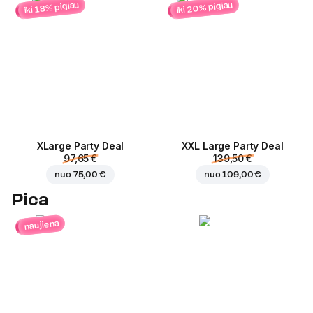
iki 20% pigiau
iki 18% pigiau
ХLarge Party Deal
XXL Large Party Deal
97,65 €
139,50 €
nuo
75,00 €
nuo
109,00 €
Pica
naujiena