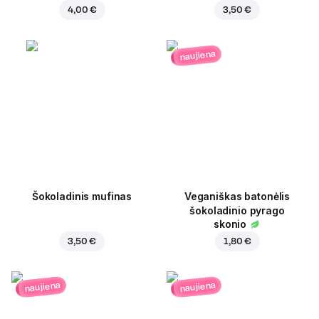
4,00 €
3,50 €
naujiena
Šokoladinis mufinas
Veganiškas batonėlis
šokoladinio pyrago
skonio
3,50 €
1,80 €
naujiena
naujiena