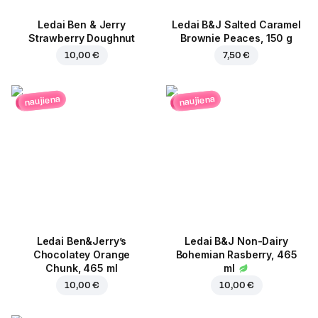
Ledai Ben & Jerry
Ledai B&J Salted Caramel
Strawberry Doughnut
Brownie Peaces, 150 g
10,00 €
7,50 €
naujiena
naujiena
Ledai Ben&Jerry’s
Ledai B&J Non-Dairy
Chocolatey Orange
Bohemian Rasberry, 465
Chunk, 465 ml
ml
10,00 €
10,00 €