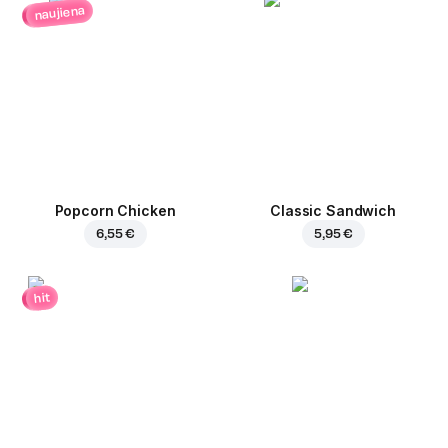
naujiena
Popcorn Chicken
Classic Sandwich
6,55 €
5,95 €
hit