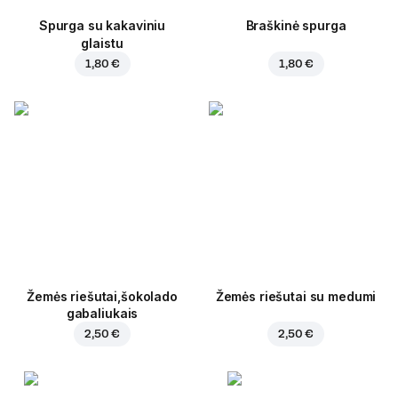
Spurga su kakaviniu
Braškinė spurga
glaistu
1,80 €
1,80 €
Žemės riešutai,šokolado
Žemės riešutai su medumi
gabaliukais
2,50 €
2,50 €