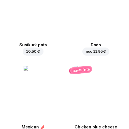
Susikurk pats
Dodo
10,50 €
nuo
11,95 €
atnaujinta
Mexican
Chicken blue cheese