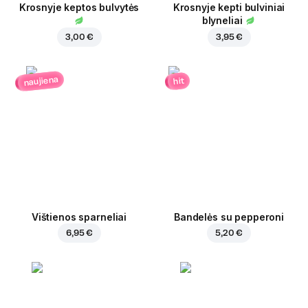
Krosnyje keptos bulvytės
Krosnyje kepti bulviniai
blyneliai
3,00 €
3,95 €
naujiena
hit
Vištienos sparneliai
Bandelės su pepperoni
6,95 €
5,20 €