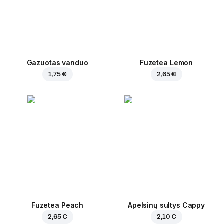
Gazuotas vanduo
Fuzetea Lemon
1,75 €
2,65 €
Fuzetea Peach
Apelsinų sultys Cappy
2,65 €
2,10 €