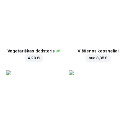
Vegetariškas dodsteris
Vištienos kepsneliai
4,20 €
nuo
3,35 €