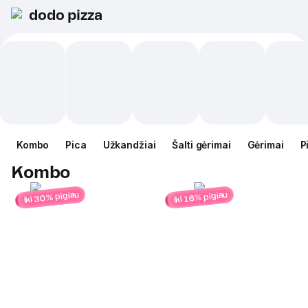
dodo pizza
Kombo
Pica
Užkandžiai
Šalti gėrimai
Gėrimai
P
Kombo
iki 30% pigiau
iki 16% pigiau