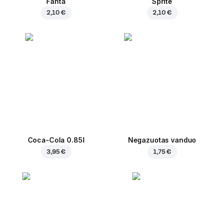
Fanta
Sprite
2,10 €
2,10 €
Coca-Cola 0.85l
Negazuotas vanduo
3,95 €
1,75 €