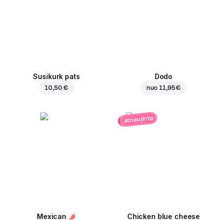
Susikurk pats
Dodo
10,50 €
nuo
11,95 €
atnaujinta
Mexican
Chicken blue cheese