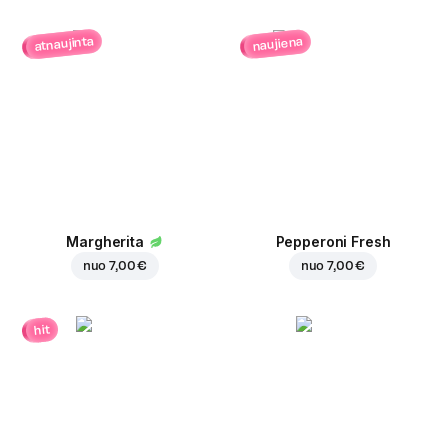
atnaujinta
naujiena
Margherita
Pepperoni Fresh
nuo
7,00 €
nuo
7,00 €
hit