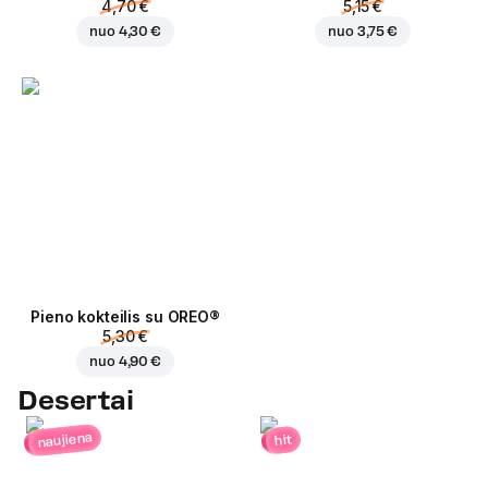
4,70 €
5,15 €
nuo
4,30 €
nuo
3,75 €
Pieno kokteilis su OREO®
5,30 €
nuo
4,90 €
Desertai
naujiena
hit