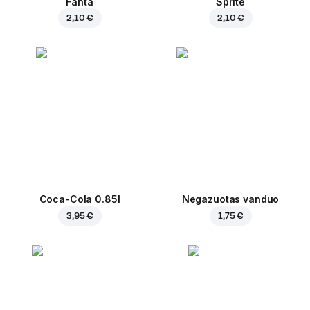
Fanta
Sprite
2,10 €
2,10 €
Coca-Cola 0.85l
Negazuotas vanduo
3,95 €
1,75 €