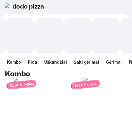
dodo pizza
Kombo
Pica
Užkandžiai
Šalti gėrimai
Gėrimai
P
Kombo
iki 30% pigiau
iki 16% pigiau