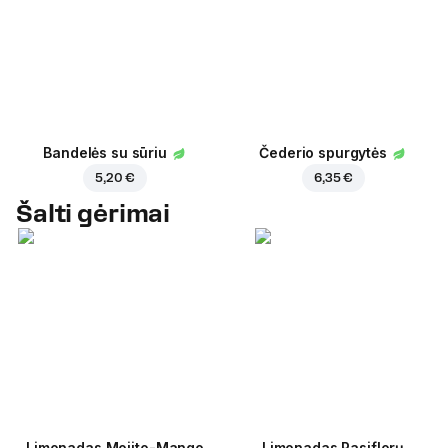
Bandelės su sūriu
Čederio spurgytės
5,20 €
6,35 €
Šalti gėrimai
Limonadas Mojito-Mango
Limonadas Pasiflorų