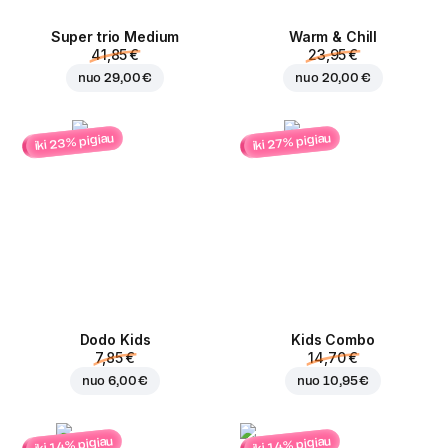
Super trio Medium
Warm & Chill
41,85 €
23,95 €
nuo
29,00 €
nuo
20,00 €
iki 23% pigiau
iki 27% pigiau
Dodo Kids
Kids Combo
7,85 €
14,70 €
nuo
6,00 €
nuo
10,95 €
iki 14% pigiau
iki 14% pigiau