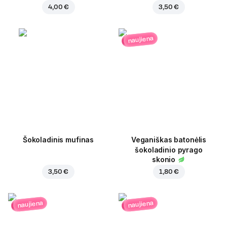
4,00 €
3,50 €
naujiena
Šokoladinis mufinas
Veganiškas batonėlis
šokoladinio pyrago
skonio
3,50 €
1,80 €
naujiena
naujiena