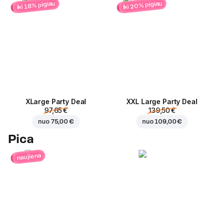
iki 20% pigiau
iki 18% pigiau
ХLarge Party Deal
XXL Large Party Deal
97,65 €
139,50 €
nuo
75,00 €
nuo
109,00 €
Pica
naujiena