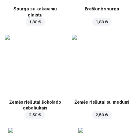
Spurga su kakaviniu
Braškinė spurga
glaistu
1,80 €
1,80 €
Žemės riešutai,šokolado
Žemės riešutai su medumi
gabaliukais
2,50 €
2,50 €