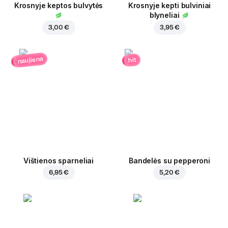
Krosnyje keptos bulvytės
Krosnyje kepti bulviniai
blyneliai
3,00 €
3,95 €
naujiena
hit
Vištienos sparneliai
Bandelės su pepperoni
6,95 €
5,20 €