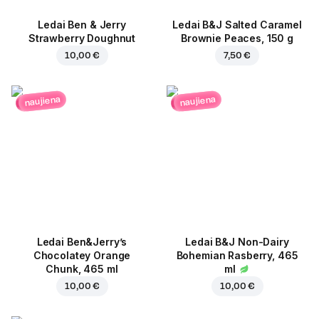
Ledai Ben & Jerry
Ledai B&J Salted Caramel
Strawberry Doughnut
Brownie Peaces, 150 g
10,00 €
7,50 €
naujiena
naujiena
Ledai Ben&Jerry’s
Ledai B&J Non-Dairy
Chocolatey Orange
Bohemian Rasberry, 465
Chunk, 465 ml
ml
10,00 €
10,00 €