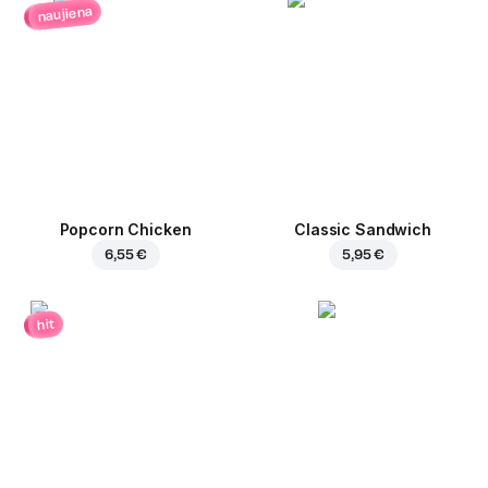
naujiena
Popcorn Chicken
Classic Sandwich
6,55 €
5,95 €
hit