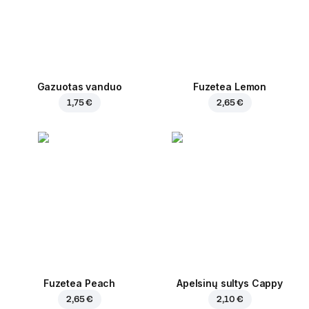
Gazuotas vanduo
Fuzetea Lemon
1,75 €
2,65 €
Fuzetea Peach
Apelsinų sultys Cappy
2,65 €
2,10 €