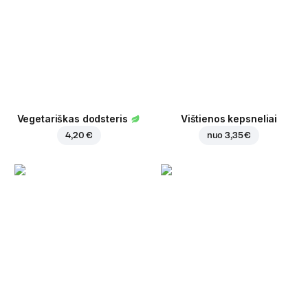
Vegetariškas dodsteris
Vištienos kepsneliai
4,20 €
nuo
3,35 €