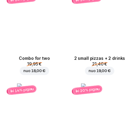
Combo for two
2 small pizzas + 2 drinks
19,95 €
21,40 €
nuo
18,00 €
nuo
19,00 €
iki 20% pigiau
iki 14% pigiau