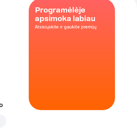
Programėlėje
apsimoka labiau
Atsisiųskite ir gaukite premijų
ūris
,
ališkos
sūris
,
35 cm
o