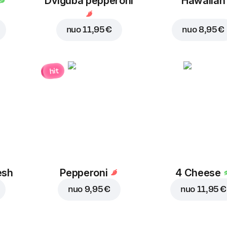
Dviguba pepperoni
Hawaiian
nuo
11,95 €
nuo
8,95 €
hit
esh
Pepperoni
4 Cheese
nuo
9,95 €
nuo
11,95 €