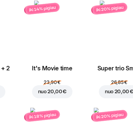
iki 20% pigiau
iki 14% pigiau
Mocarelos
Čederio sūris
sūris
1,25 €
1,25 €
Įdėti į krepšelį už
15,95
 + 2
It's Movie time
Super trio Sm
Vištiena
Pievagrybiai
1,35 €
1,25 €
23,90 €
26,85 €
nuo
20,00 €
nuo
20,00 
iki 20% pigiau
iki 18% pigiau
Kumpis
Saliamis
1,35 €
1,35 €