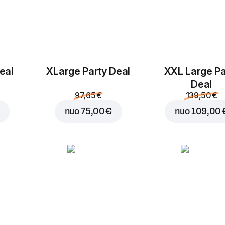
Marinuoti
Pomidorai
eal
ХLarge Party Deal
XXL Large Pa
agurkai
1,25 €
1,25 €
Deal
97,65 €
139,50 €
nuo
75,00 €
nuo
109,00 
Ananasai
Žalioji paprika
1,25 €
1,25 €