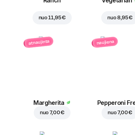
Ranch
Vegetarian
nuo
11,95 €
nuo
8,95 €
atnaujinta
naujiena
Margherita
Pepperoni Fr
nuo
7,00 €
nuo
7,00 €