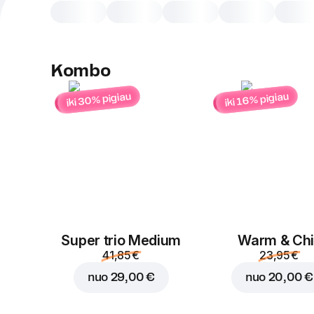
Kombo
iki 30% pigiau
iki 16% pigiau
Super trio Medium
Warm & Chil
41,85 €
23,95 €
nuo
29,00 €
nuo
20,00 €