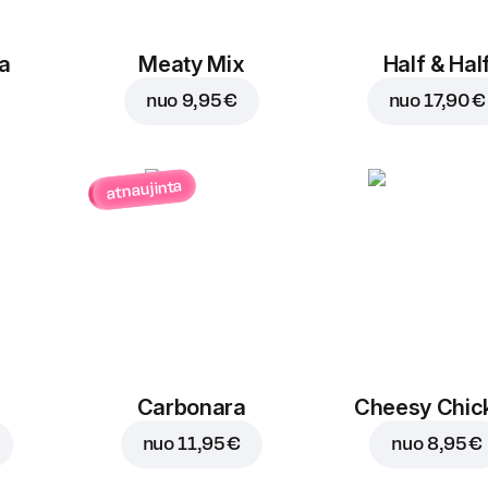
a
Meaty Mix
Half & Hal
nuo
9,95 €
nuo
17,90 €
atnaujinta
Carbonara
Cheesy Chic
nuo
11,95 €
nuo
8,95 €