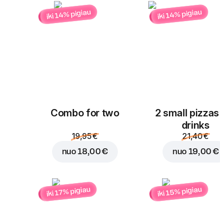
iki 14% pigiau
iki 14% pigiau
Combo for two
2 small pizzas
drinks
19,95 €
21,40 €
nuo
18,00 €
nuo
19,00 €
iki 15% pigiau
iki 17% pigiau