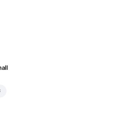
Jalapeno
griežinėliai
1,25 €
 €
all
Šonine
1,35 €
€
Chorizo
1,35 €