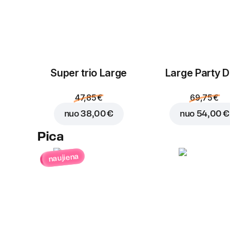
Super trio Large
Large Party D
47,85 €
69,75 €
nuo
38,00 €
nuo
54,00 €
Pica
naujiena