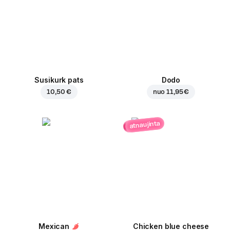
Susikurk pats
Dodo
10,50 €
nuo
11,95 €
atnaujinta
Mexican
Chicken blue cheese