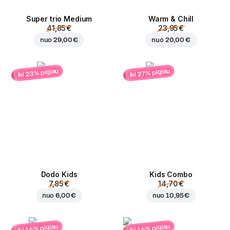
Super trio Medium
Warm & Chill
41,85 €
23,95 €
nuo
29,00 €
nuo
20,00 €
iki 23% pigiau
iki 27% pigiau
Dodo Kids
Kids Combo
7,85 €
14,70 €
nuo
6,00 €
nuo
10,95 €
iki 14% pigiau
iki 14% pigiau