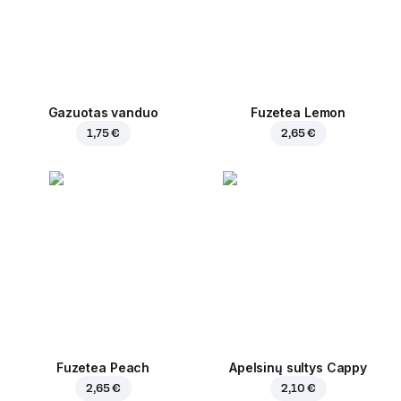
Gazuotas vanduo
Fuzetea Lemon
1,75 €
2,65 €
Fuzetea Peach
Apelsinų sultys Cappy
2,65 €
2,10 €