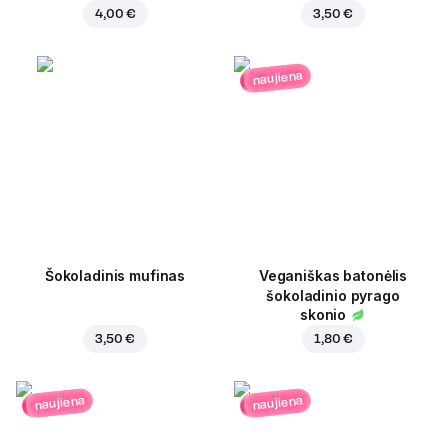
4,00 €
3,50 €
naujiena
Šokoladinis mufinas
Veganiškas batonėlis
šokoladinio pyrago
skonio
3,50 €
1,80 €
naujiena
naujiena