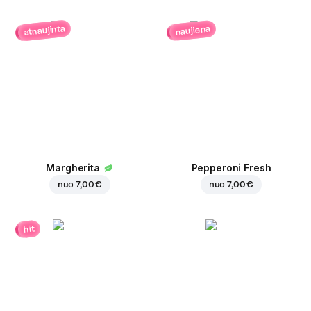
atnaujinta
naujiena
Margherita
Pepperoni Fresh
nuo
7,00 €
nuo
7,00 €
hit