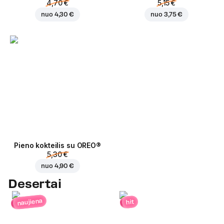
4,70 €
5,15 €
nuo
4,30 €
nuo
3,75 €
Pieno kokteilis su OREO®
5,30 €
nuo
4,90 €
Desertai
naujiena
hit