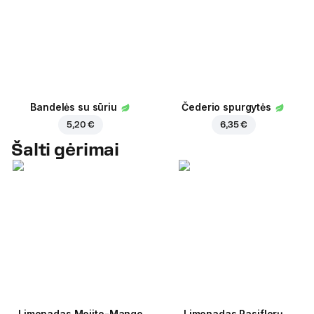
Bandelės su sūriu
Čederio spurgytės
5,20 €
6,35 €
Šalti gėrimai
Limonadas Mojito-Mango
Limonadas Pasiflorų