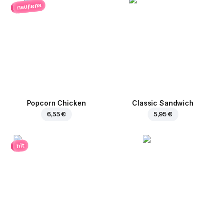
naujiena
Popcorn Chicken
Classic Sandwich
6,55 €
5,95 €
hit