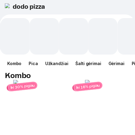
dodo pizza
Kombo
Pica
Užkandžiai
Šalti gėrimai
Gėrimai
P
Kombo
iki 30% pigiau
iki 16% pigiau