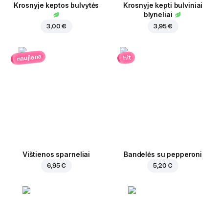
Krosnyje keptos bulvytės
Krosnyje kepti bulviniai
blyneliai
3,00 €
3,95 €
naujiena
hit
Vištienos sparneliai
Bandelės su pepperoni
6,95 €
5,20 €