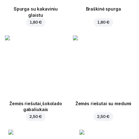
Spurga su kakaviniu
Braškinė spurga
glaistu
1,80 €
1,80 €
Žemės riešutai,šokolado
Žemės riešutai su medumi
gabaliukais
2,50 €
2,50 €