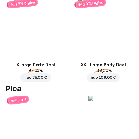
iki 20% pigiau
iki 18% pigiau
ХLarge Party Deal
XXL Large Party Deal
97,65 €
139,50 €
nuo
75,00 €
nuo
109,00 €
Pica
naujiena