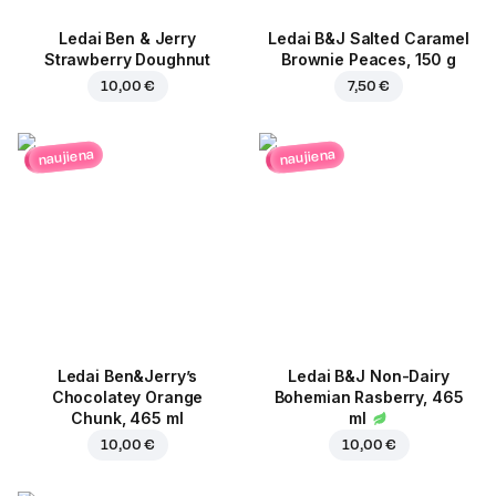
Ledai Ben & Jerry
Ledai B&J Salted Caramel
Strawberry Doughnut
Brownie Peaces, 150 g
10,00 €
7,50 €
naujiena
naujiena
Ledai Ben&Jerry’s
Ledai B&J Non-Dairy
Chocolatey Orange
Bohemian Rasberry, 465
Chunk, 465 ml
ml
10,00 €
10,00 €