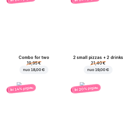
Combo for two
2 small pizzas + 2 drinks
19,95 €
21,40 €
nuo
18,00 €
nuo
19,00 €
iki 20% pigiau
iki 14% pigiau