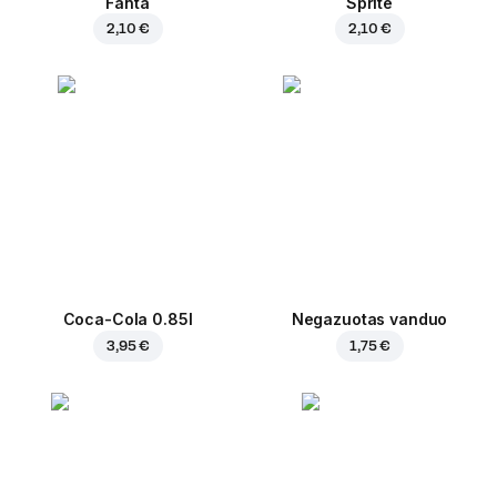
Fanta
Sprite
2,10 €
2,10 €
Coca-Cola 0.85l
Negazuotas vanduo
3,95 €
1,75 €