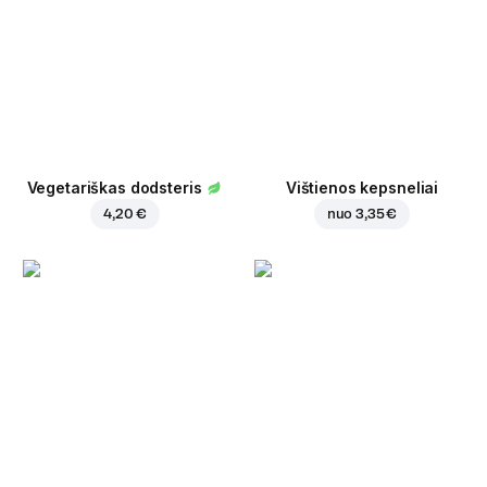
Vegetariškas dodsteris
Vištienos kepsneliai
4,20 €
nuo
3,35 €