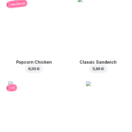
naujiena
Popcorn Chicken
Classic Sandwich
6,55 €
5,95 €
hit