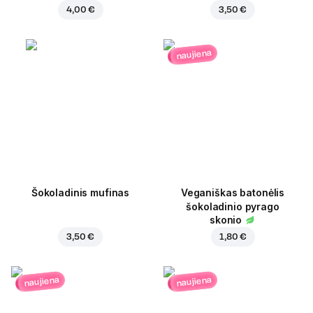
4,00 €
3,50 €
naujiena
Šokoladinis mufinas
Veganiškas batonėlis
šokoladinio pyrago
skonio
3,50 €
1,80 €
naujiena
naujiena