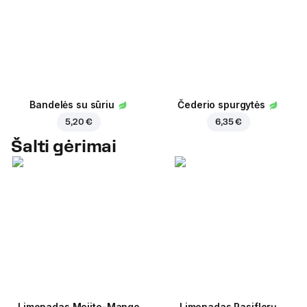
Bandelės su sūriu
Čederio spurgytės
5,20 €
6,35 €
Šalti gėrimai
Limonadas Mojito-Mango
Limonadas Pasiflorų