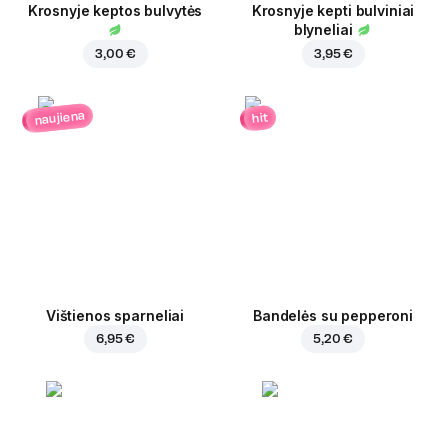
Krosnyje keptos bulvytės
Krosnyje kepti bulviniai
blyneliai
3,00 €
3,95 €
naujiena
hit
Vištienos sparneliai
Bandelės su pepperoni
6,95 €
5,20 €