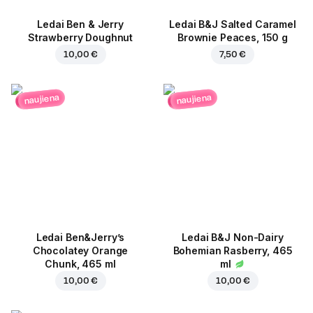
Ledai Ben & Jerry
Ledai B&J Salted Caramel
Strawberry Doughnut
Brownie Peaces, 150 g
10,00 €
7,50 €
naujiena
naujiena
Ledai Ben&Jerry’s
Ledai B&J Non-Dairy
Chocolatey Orange
Bohemian Rasberry, 465
Chunk, 465 ml
ml
10,00 €
10,00 €