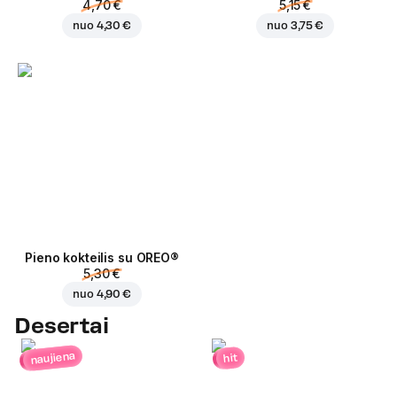
4,70 €
5,15 €
nuo
4,30 €
nuo
3,75 €
Pieno kokteilis su OREO®
5,30 €
nuo
4,90 €
Desertai
naujiena
hit