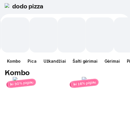
dodo pizza
Kombo
Pica
Užkandžiai
Šalti gėrimai
Gėrimai
P
Kombo
iki 30% pigiau
iki 16% pigiau