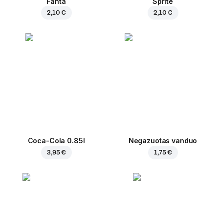
Fanta
Sprite
2,10 €
2,10 €
Coca-Cola 0.85l
Negazuotas vanduo
3,95 €
1,75 €