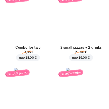
Combo for two
2 small pizzas + 2 drinks
19,95 €
21,40 €
nuo
18,00 €
nuo
19,00 €
iki 20% pigiau
iki 14% pigiau