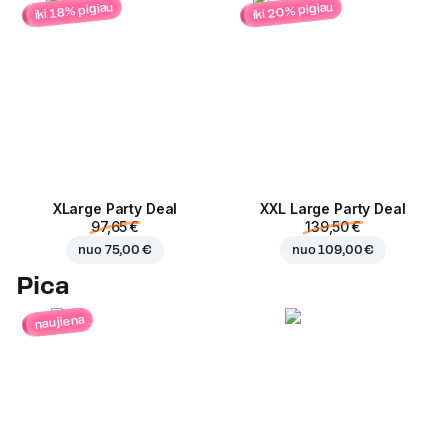
iki 20% pigiau
iki 18% pigiau
ХLarge Party Deal
XXL Large Party Deal
97,65 €
139,50 €
nuo
75,00 €
nuo
109,00 €
Pica
naujiena