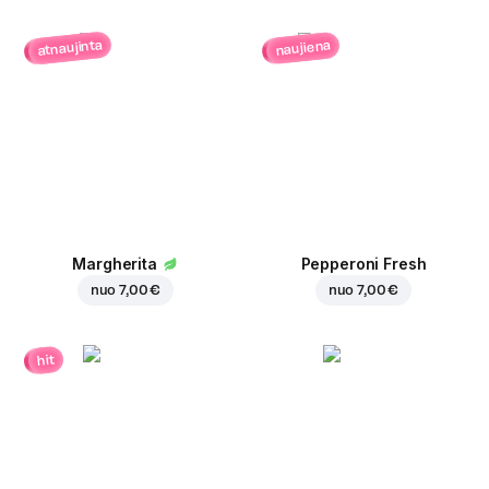
atnaujinta
naujiena
Margherita
Pepperoni Fresh
nuo
7,00 €
nuo
7,00 €
hit