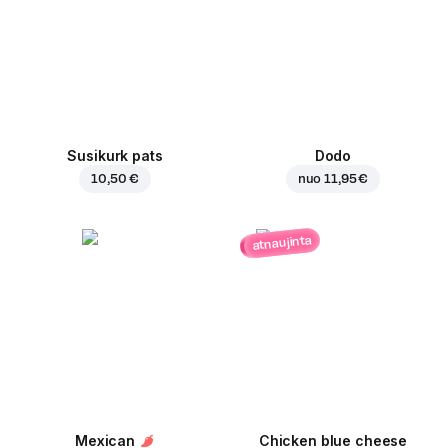
Susikurk pats
Dodo
10,50 €
nuo
11,95 €
atnaujinta
Mexican
Chicken blue cheese