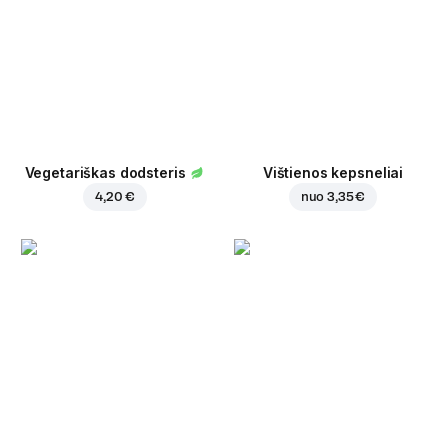
Vegetariškas dodsteris
Vištienos kepsneliai
4,20 €
nuo
3,35 €