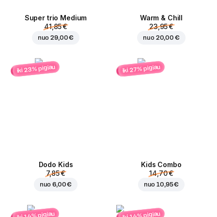
Super trio Medium
Warm & Chill
41,85 €
23,95 €
nuo
29,00 €
nuo
20,00 €
iki 23% pigiau
iki 27% pigiau
Dodo Kids
Kids Combo
7,85 €
14,70 €
nuo
6,00 €
nuo
10,95 €
iki 14% pigiau
iki 14% pigiau