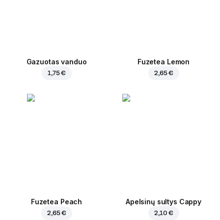
Gazuotas vanduo
Fuzetea Lemon
1,75 €
2,65 €
Fuzetea Peach
Apelsinų sultys Cappy
2,65 €
2,10 €