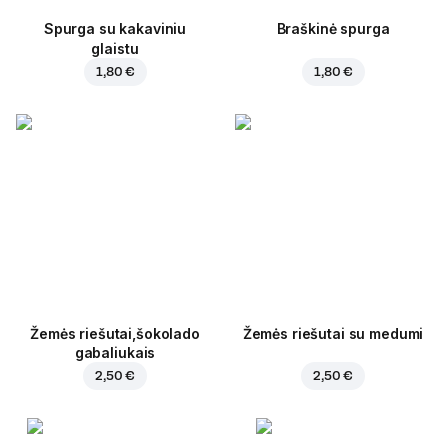
Spurga su kakaviniu
Braškinė spurga
glaistu
1,80 €
1,80 €
Žemės riešutai,šokolado
Žemės riešutai su medumi
gabaliukais
2,50 €
2,50 €