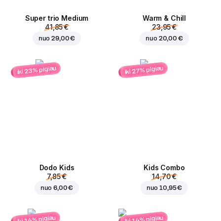
Super trio Medium
Warm & Chill
41,85 €
23,95 €
nuo
29,00 €
nuo
20,00 €
iki 23% pigiau
iki 27% pigiau
Dodo Kids
Kids Combo
7,85 €
14,70 €
nuo
6,00 €
nuo
10,95 €
iki 14% pigiau
iki 14% pigiau