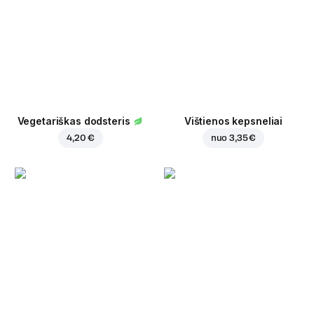
Vegetariškas dodsteris
Vištienos kepsneliai
4,20 €
nuo
3,35 €