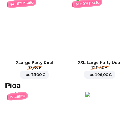
iki 20% pigiau
iki 18% pigiau
ХLarge Party Deal
XXL Large Party Deal
97,65 €
139,50 €
nuo
75,00 €
nuo
109,00 €
Pica
naujiena