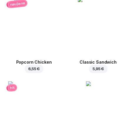
naujiena
Popcorn Chicken
Classic Sandwich
6,55 €
5,95 €
hit