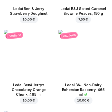
Ledai Ben & Jerry
Ledai B&J Salted Caramel
Strawberry Doughnut
Brownie Peaces, 150 g
10,00 €
7,50 €
naujiena
naujiena
Ledai Ben&Jerry’s
Ledai B&J Non-Dairy
Chocolatey Orange
Bohemian Rasberry, 465
Chunk, 465 ml
ml
10,00 €
10,00 €