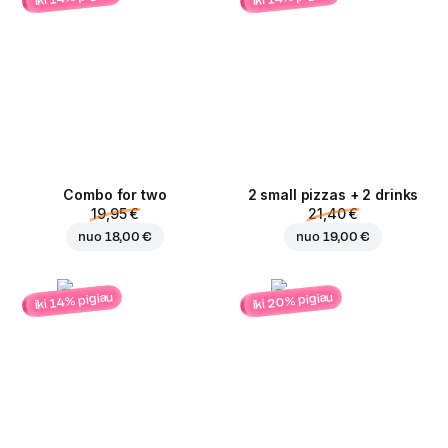
Combo for two
2 small pizzas + 2 drinks
19,95 €
21,40 €
nuo
18,00 €
nuo
19,00 €
iki 20% pigiau
iki 14% pigiau