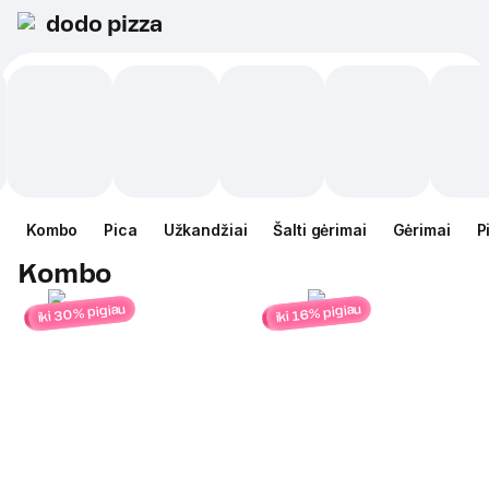
dodo pizza
Kombo
Pica
Užkandžiai
Šalti gėrimai
Gėrimai
P
Kombo
iki 30% pigiau
iki 16% pigiau