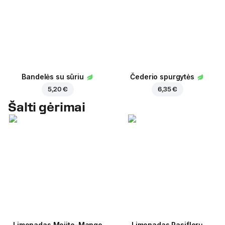
Bandelės su sūriu
Čederio spurgytės
5,20 €
6,35 €
Šalti gėrimai
Limonadas Mojito-Mango
Limonadas Pasiflorų