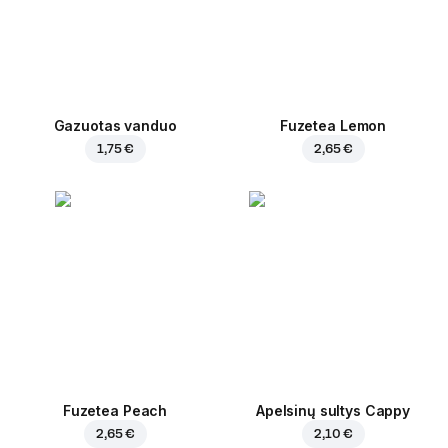
Gazuotas vanduo
Fuzetea Lemon
1,75 €
2,65 €
Fuzetea Peach
Apelsinų sultys Cappy
2,65 €
2,10 €