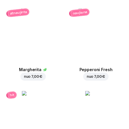
atnaujinta
naujiena
Margherita
Pepperoni Fresh
nuo
7,00 €
nuo
7,00 €
hit