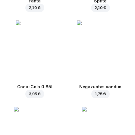
Fanta
Sprite
2,10 €
2,10 €
Coca-Cola 0.85l
Negazuotas vanduo
3,95 €
1,75 €