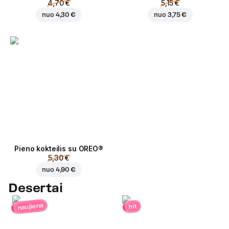
4,70 €
5,15 €
nuo
4,30 €
nuo
3,75 €
Pieno kokteilis su OREO®
5,30 €
nuo
4,90 €
Desertai
naujiena
hit