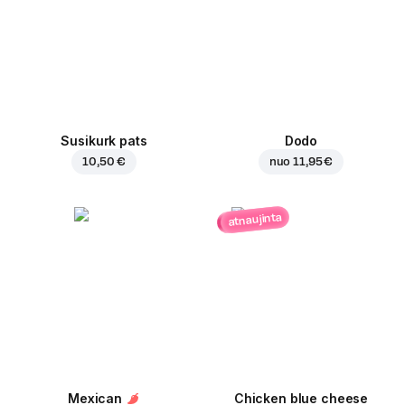
Susikurk pats
Dodo
10,50 €
nuo
11,95 €
atnaujinta
Mexican
Chicken blue cheese