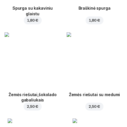
Spurga su kakaviniu
Braškinė spurga
glaistu
1,80 €
1,80 €
Žemės riešutai,šokolado
Žemės riešutai su medumi
gabaliukais
2,50 €
2,50 €