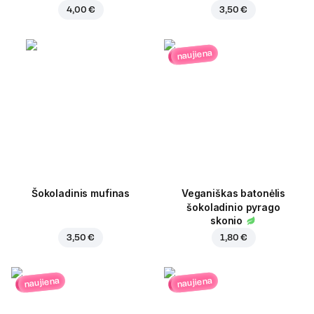
4,00 €
3,50 €
naujiena
Šokoladinis mufinas
Veganiškas batonėlis
šokoladinio pyrago
skonio
3,50 €
1,80 €
naujiena
naujiena