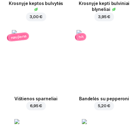
Krosnyje keptos bulvytės
Krosnyje kepti bulviniai
blyneliai
3,00 €
3,95 €
naujiena
hit
Vištienos sparneliai
Bandelės su pepperoni
6,95 €
5,20 €