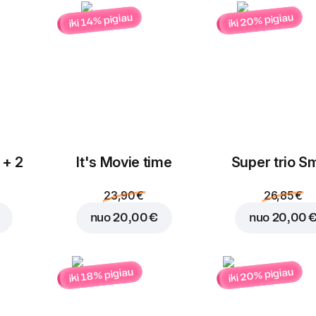
iki 20% pigiau
iki 14% pigiau
Įdėti į krepšelį už
4,20
 + 2
It's Movie time
Super trio Sm
23,90 €
26,85 €
nuo
20,00 €
nuo
20,00 
iki 20% pigiau
iki 18% pigiau