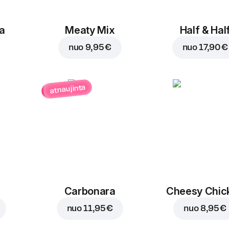
a
Meaty Mix
Half & Hal
nuo
9,95 €
nuo
17,90 €
atnaujinta
Carbonara
Cheesy Chic
nuo
11,95 €
nuo
8,95 €