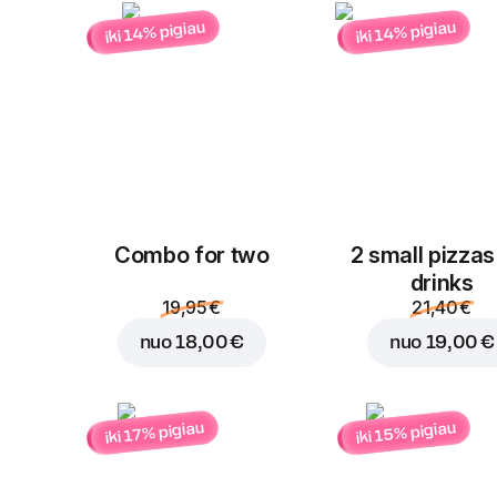
iki 14% pigiau
iki 14% pigiau
Combo for two
2 small pizzas
drinks
19,95 €
21,40 €
nuo
18,00 €
nuo
19,00 €
iki 15% pigiau
iki 17% pigiau