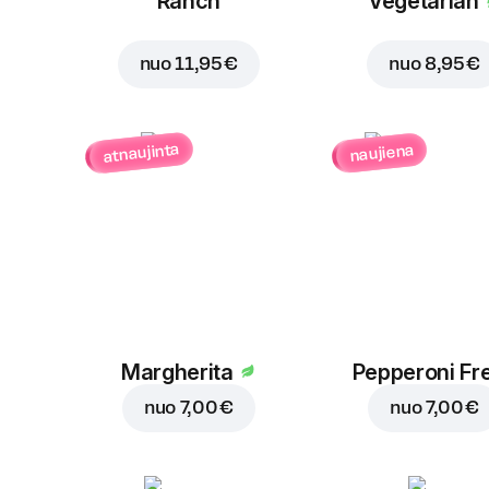
Ranch
Vegetarian
nuo
11,95 €
nuo
8,95 €
atnaujinta
naujiena
Margherita
Pepperoni Fr
nuo
7,00 €
nuo
7,00 €