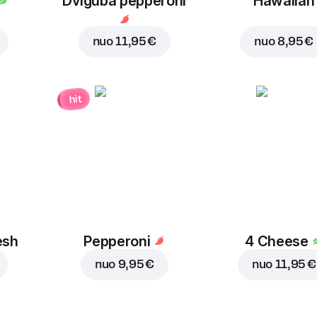
Dviguba pepperoni
Hawaiian
nuo
11,95 €
nuo
8,95 €
hit
esh
Pepperoni
4 Cheese
nuo
9,95 €
nuo
11,95 €