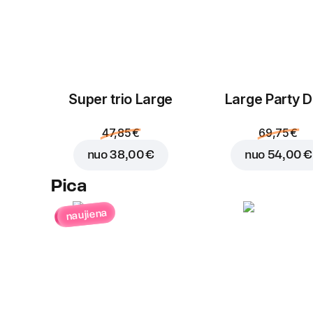
Super trio Large
Large Party D
47,85 €
69,75 €
nuo
38,00 €
nuo
54,00 €
Pica
naujiena