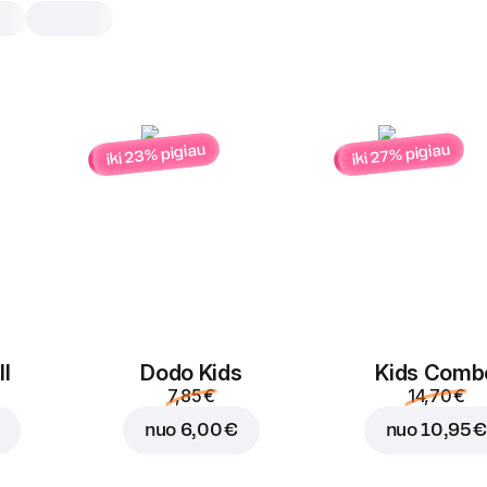
iki 23% pigiau
iki 27% pigiau
Vegetariškas dodste
1 vnt
Vegetarų mėgstamas derinys – tortilij
mocarela, pomidorai, agurkėliai, bulv
blyneliai ir firminis Ranch padažas.
1 vnt
l
Dodo Kids
Kids Comb
7,85 €
14,70 €
nuo
6,00 €
nuo
10,95 €