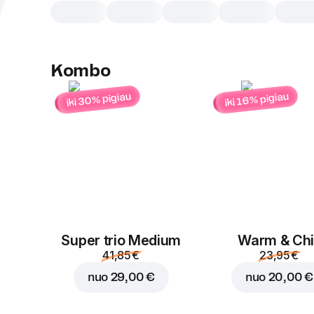
Kombo
iki 30% pigiau
iki 16% pigiau
Super trio Medium
Warm & Chil
41,85 €
23,95 €
nuo
29,00 €
nuo
20,00 €