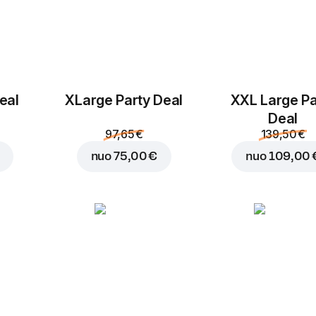
eal
ХLarge Party Deal
XXL Large Pa
Deal
97,65 €
139,50 €
nuo
75,00 €
nuo
109,00 