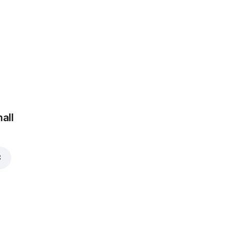
 €
all
€