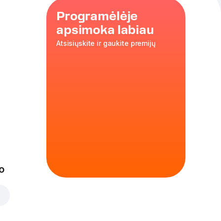
Programėlėje
apsimoka labiau
Atsisiųskite ir gaukite premijų
ris
a,
iniai
o