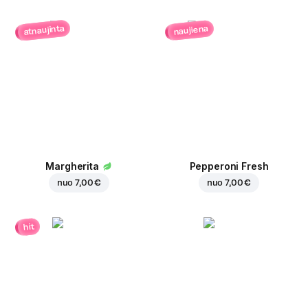
atnaujinta
naujiena
Margherita
Pepperoni Fresh
nuo
7,00 €
nuo
7,00 €
hit