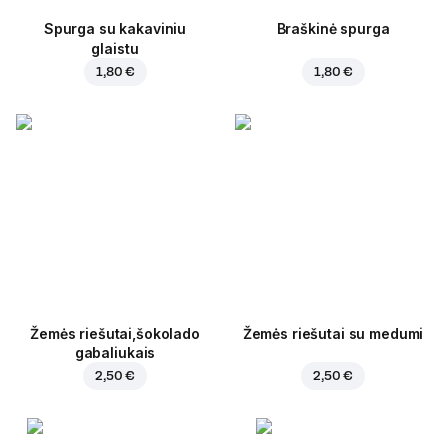
Spurga su kakaviniu
Braškinė spurga
glaistu
1,80 €
1,80 €
Žemės riešutai,šokolado
Žemės riešutai su medumi
gabaliukais
2,50 €
2,50 €