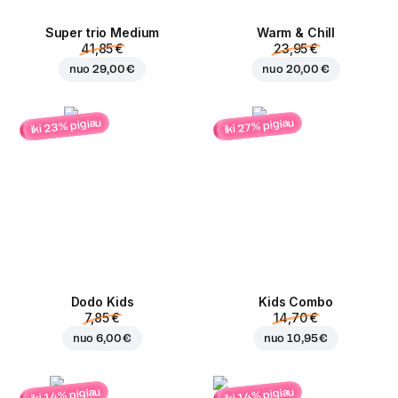
Super trio Medium
Warm & Chill
41,85 €
23,95 €
nuo
29,00 €
nuo
20,00 €
iki 23% pigiau
iki 27% pigiau
Dodo Kids
Kids Combo
7,85 €
14,70 €
nuo
6,00 €
nuo
10,95 €
iki 14% pigiau
iki 14% pigiau