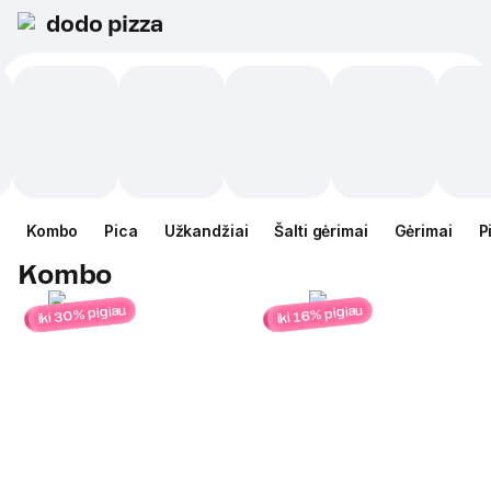
dodo pizza
Kombo
Pica
Užkandžiai
Šalti gėrimai
Gėrimai
P
Kombo
iki 30% pigiau
iki 16% pigiau