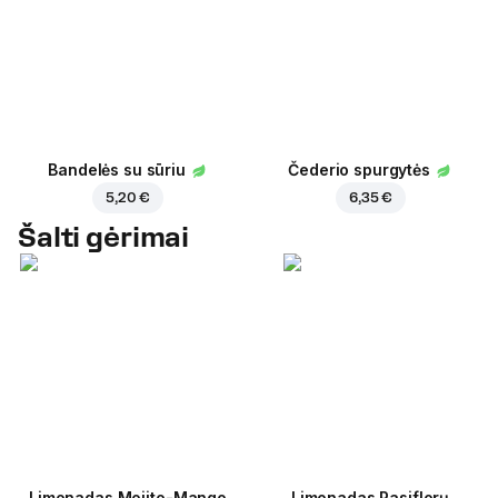
Bandelės su sūriu
Čederio spurgytės
5,20 €
6,35 €
Šalti gėrimai
Limonadas Mojito-Mango
Limonadas Pasiflorų