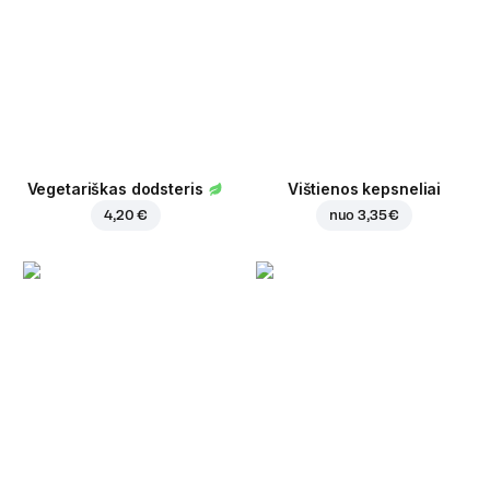
Vegetariškas dodsteris
Vištienos kepsneliai
4,20 €
nuo
3,35 €