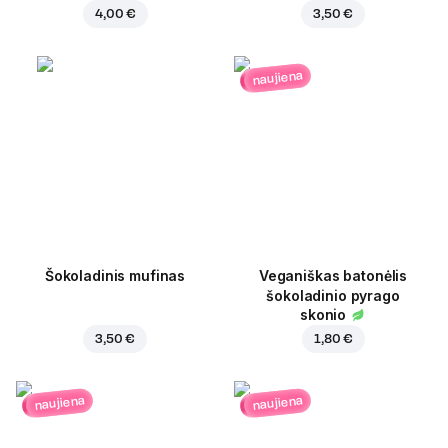
4,00 €
3,50 €
naujiena
Šokoladinis mufinas
Veganiškas batonėlis
šokoladinio pyrago
skonio
3,50 €
1,80 €
naujiena
naujiena