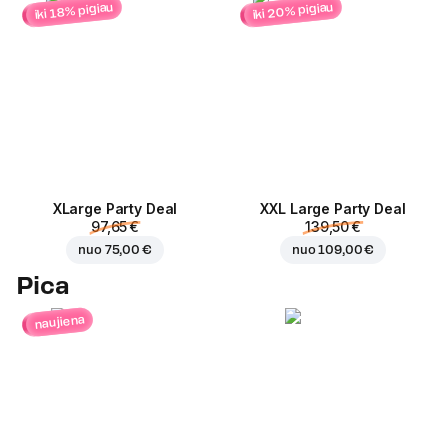
iki 20% pigiau
iki 18% pigiau
ХLarge Party Deal
XXL Large Party Deal
97,65 €
139,50 €
nuo
75,00 €
nuo
109,00 €
Pica
naujiena