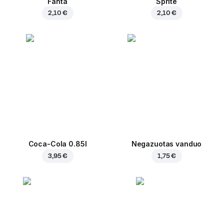
Fanta
Sprite
2,10 €
2,10 €
Coca-Cola 0.85l
Negazuotas vanduo
3,95 €
1,75 €