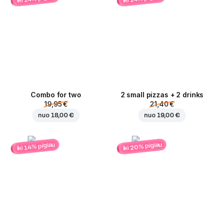
Combo for two
2 small pizzas + 2 drinks
19,95 €
21,40 €
nuo
18,00 €
nuo
19,00 €
iki 20% pigiau
iki 14% pigiau