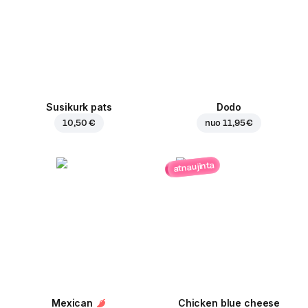
Susikurk pats
Dodo
10,50 €
nuo
11,95 €
atnaujinta
Mexican
Chicken blue cheese