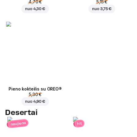
4,70 €
5,15 €
nuo
4,30 €
nuo
3,75 €
Pieno kokteilis su OREO®
5,30 €
nuo
4,90 €
Desertai
naujiena
hit