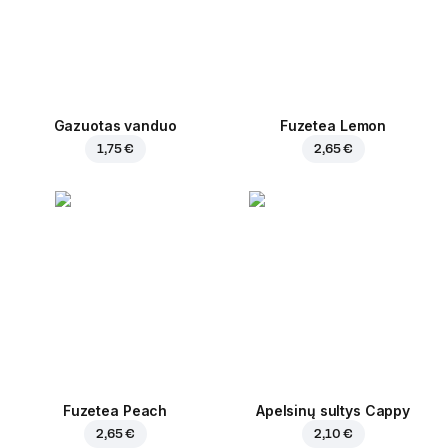
Gazuotas vanduo
Fuzetea Lemon
1,75 €
2,65 €
Fuzetea Peach
Apelsinų sultys Cappy
2,65 €
2,10 €