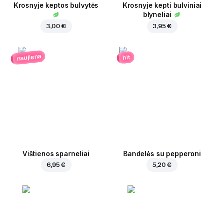
Krosnyje keptos bulvytės
Krosnyje kepti bulviniai
blyneliai
3,00 €
3,95 €
naujiena
hit
Vištienos sparneliai
Bandelės su pepperoni
6,95 €
5,20 €