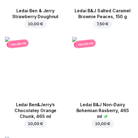
Ledai Ben & Jerry
Ledai B&J Salted Caramel
Strawberry Doughnut
Brownie Peaces, 150 g
10,00 €
7,50 €
naujiena
naujiena
Ledai Ben&Jerry’s
Ledai B&J Non-Dairy
Chocolatey Orange
Bohemian Rasberry, 465
Chunk, 465 ml
ml
10,00 €
10,00 €