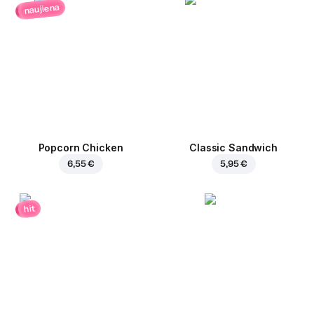
naujiena
Popcorn Chicken
Classic Sandwich
6,55 €
5,95 €
hit